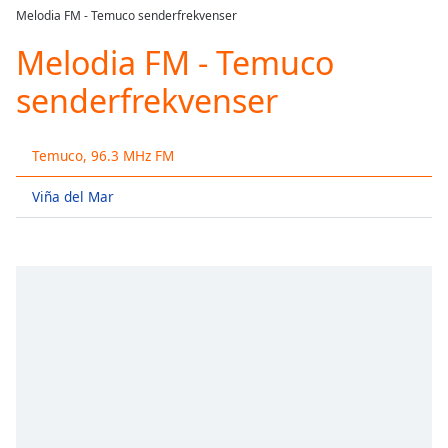
loading.
Melodia FM - Temuco senderfrekvenser
Play
Video
Melodia FM - Temuco
Play
senderfrekvenser
Skip
Backward
Skip
Forward
Temuco, 96.3 MHz FM
Mute
Current
Viña del Mar
Time
0:00
/
Duration
-:-
Loaded
:
0.00%
Stream
Type
LIVE
Seek to
live,
currently
behind
live
LIVE