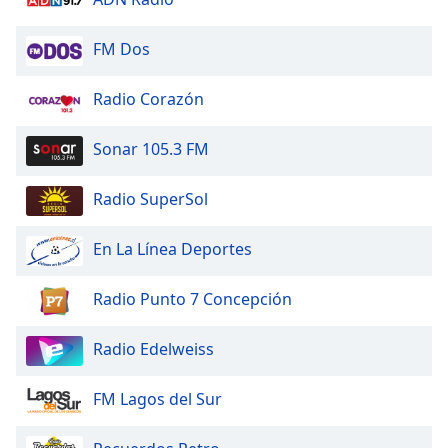
opens
subtitles
settings
FM Dos
dialog
subtitles
Radio Corazón
off
,
selected
Sonar 105.3 FM
Audio
Track
Radio SuperSol
Picture-
in-
En La Línea Deportes
Picture
Fullscreen
Radio Punto 7 Concepción
This
is
a
Radio Edelweiss
modal
window.
FM Lagos del Sur
Beginning