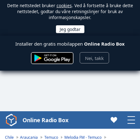
Dette nettstedet bruker
cookies
. Ved å fortsette å bruke dette
nettstedet, godtar du våre retningslinjer for bruk av
informasjonskapsler.
Installer den gratis mobilappen
Online Radio Box
Nei, takk
Online Radio Box
Video
Player
is
Chile
Araucania
Temuco
Melodia FM - Temuco