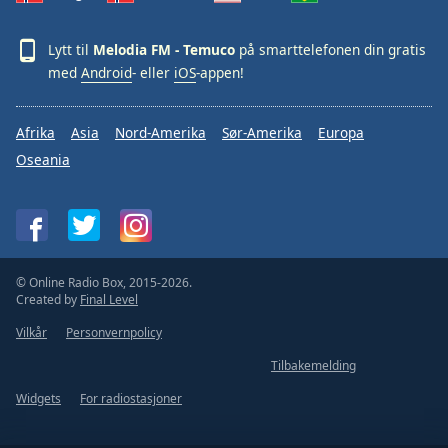
Opacity
Lytt til
Melodia FM - Temuco
på smarttelefonen din gratis
med
Android
- eller
iOS
-appen!
Caption
Area
Afrika
Asia
Nord-Amerika
Sør-Amerika
Europa
Background
Oseania
Color
Opacity
Font
© Online Radio Box, 2015-2026.
Created by
Final Level
Size
Vilkår
Personvernpolicy
Text
Tilbakemelding
Edge
Widgets
For radiostasjoner
Style