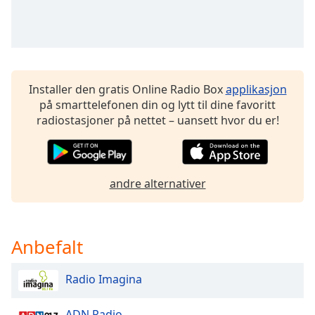
Remaining
Time
-
-:-
1x
Playback
Installer den gratis Online Radio Box
applikasjon
Rate
på smarttelefonen din og lytt til dine favoritt
radiostasjoner på nettet – uansett hvor du er!
Chapters
Chapters
Descriptions
andre alternativer
descriptions
off
,
selected
Anbefalt
Subtitles
Radio Imagina
subtitles
settings
,
ADN Radio