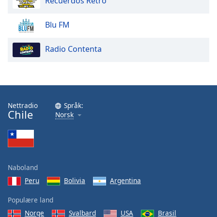
Recuerdos Retro
of
dialog
Blu FM
window.
Escape
will
Radio Contenta
cancel
and
close
the
window.
Nettradio
Språk:
Chile
Norsk
Text
Color
Opacity
Naboland
Peru
Bolivia
Argentina
Text
Background
Populære land
Color
Norge
Svalbard
USA
Brasil