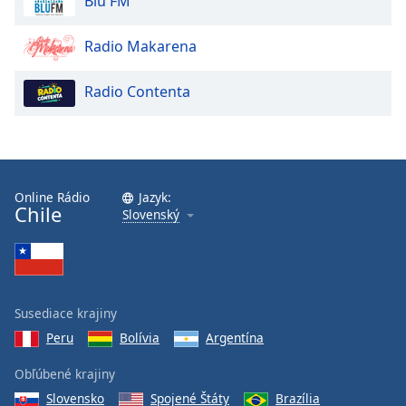
Blu FM
of
dialog
Radio Makarena
window.
Escape
will
Radio Contenta
cancel
and
close
the
window.
Online Rádio
Jazyk:
Chile
Slovenský
Text
Color
Opacity
Susediace krajiny
Peru
Bolívia
Argentína
Text
Background
Obľúbené krajiny
Color
Slovensko
Spojené Štáty
Brazília