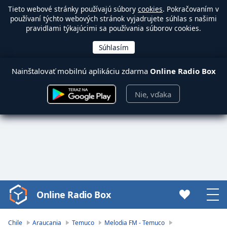
Tieto webové stránky používajú súbory
cookies
. Pokračovaním v
používaní týchto webových stránok vyjadrujete súhlas s našimi
pravidlami týkajúcimi sa používania súborov cookies.
Nainštalovať mobilnú aplikáciu zdarma
Online Radio Box
Nie, vďaka
Online Radio Box
Video
Player
is
Chile
Araucania
Temuco
Melodia FM - Temuco