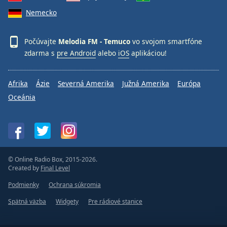
Nemecko
Opacity
Počúvajte
Melodia FM - Temuco
vo svojom smartfóne
Caption
zdarma s
pre Android
alebo
iOS
aplikáciou!
Area
Background
Afrika
Ázie
Severná Amerika
Južná Amerika
Európa
Color
Oceánia
Opacity
Font
Size
© Online Radio Box, 2015-2026.
Created by
Final Level
Text
Podmienky
Ochrana súkromia
Edge
Spätná väzba
Widgety
Pre rádiové stanice
Style