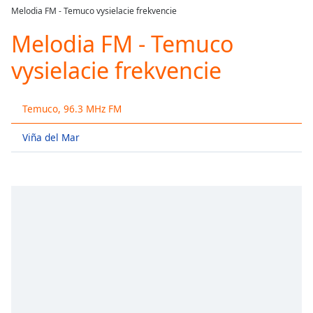
loading.
Melodia FM - Temuco vysielacie frekvencie
Play
Video
Melodia FM - Temuco
Play
vysielacie frekvencie
Skip
Backward
Skip
Forward
Temuco, 96.3 MHz FM
Mute
Current
Viña del Mar
Time
0:00
/
Duration
-:-
Loaded
:
0.00%
Stream
Type
LIVE
Seek to
live,
currently
behind
live
LIVE