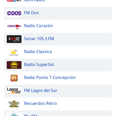
opens
subtitles
settings
FM Dos
dialog
subtitles
Radio Corazón
off
,
selected
Sonar 105.3 FM
Audio
Track
Radio Classica
Picture-
in-
Radio SuperSol
Picture
Fullscreen
Radio Punto 7 Concepción
This
is
a
FM Lagos del Sur
modal
window.
Recuerdos Retro
Beginning