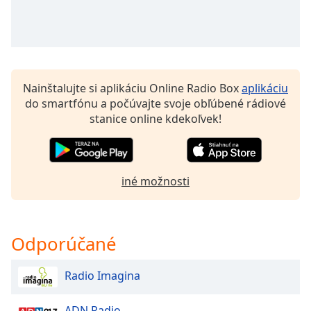
Remaining
Time
-
-:-
1x
Playback
Nainštalujte si aplikáciu Online Radio Box
aplikáciu
Rate
do smartfónu a počúvajte svoje obľúbené rádiové
stanice online kdekoľvek!
Chapters
Chapters
Descriptions
iné možnosti
descriptions
off
,
selected
Odporúčané
Subtitles
Radio Imagina
subtitles
settings
,
ADN Radio