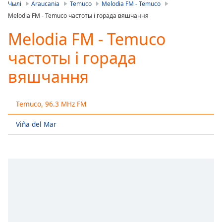
is
Чылі
Araucania
Temuco
Melodia FM - Temuco
loading.
Melodia FM - Temuco частоты і горада вяшчання
Play
Video
Melodia FM - Temuco
Play
частоты і горада
Skip
Backward
вяшчання
Skip
Forward
Mute
Current
Temuco, 96.3 MHz FM
Time
0:00
/
Viña del Mar
Duration
-:-
Loaded
:
0.00%
Stream
Type
LIVE
Seek to
live,
currently
behind
live
LIVE