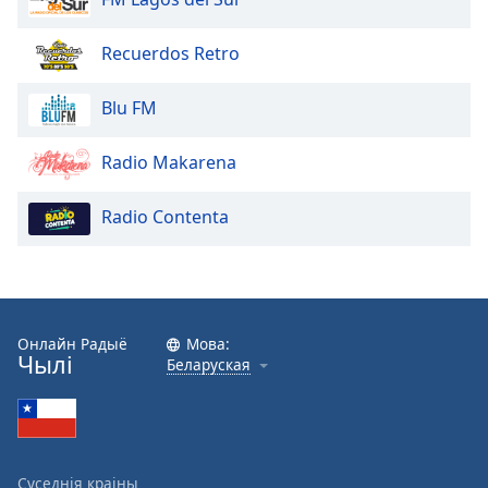
Beginning
of
dialog
Recuerdos Retro
window.
Escape
Blu FM
will
cancel
Radio Makarena
and
close
Radio Contenta
the
window.
Text
Color
Онлайн Радыё
Мова:
Чылі
Беларуская
Opacity
Text
Background
Суседнія краіны