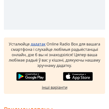
Remaining
Time
-
-:-
1x
Playback
Rate
Усталюйце
дадатак
Online Radio Box для вашага
Chapters
смартфона і слухайце любімыя радыёстанцыі
Chapters
онлайн, дзе б вы ні знаходзіліся! Цяпер ваша
любімае радыё ў вас у кішэні, дзякуючы нашаму
Descriptions
зручнаму дадатку.
descriptions
off
,
selected
інші варіанти
Subtitles
subtitles
settings
,