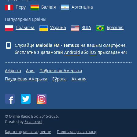
Color
Перу
Балівія
Аргенціна
Opacity
Папулярныя краіны
Польшча
Украіна
ЗША
Бразілія
Caption
Area
Слухайце
Melodia FM - Temuco
на вашым смартфоне
Background
бясплатна з дапамогай
Android
або
iOS
прыкладання!
Color
Афрыка
Азія
Паўночная Амерыка
Opacity
Паўднёвая Амерыка
Еўропа
Акіянія
Font
Size
Text
© Online Radio Box, 2015-2026.
Created by
Final Level
Edge
Style
Карыстацкае пагадненне
Палітыка прыватнасці