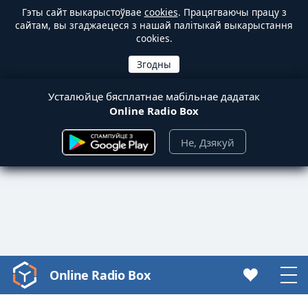
Гэты сайт выкарыстоўвае
cookies
. Працягваючы працу з
сайтам, вы згаджаецеся з нашай палітыкай выкарыстання
cookies.
Усталюйце бясплатнае мабільнае дадатак
Online Radio Box
Не, Дзякуй
Online Radio Box
Video
Player