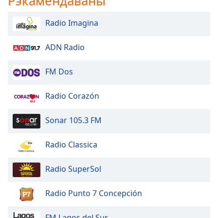
Рэкамендаваны
opens
subtitles
Radio Imagina
settings
dialog
ADN Radio
subtitles
off
,
FM Dos
selected
Audio
Radio Corazón
Track
Picture-
Sonar 105.3 FM
in-
Picture
Radio Classica
Fullscreen
This
is
Radio SuperSol
a
modal
Radio Punto 7 Concepción
window.
FM Lagos del Sur