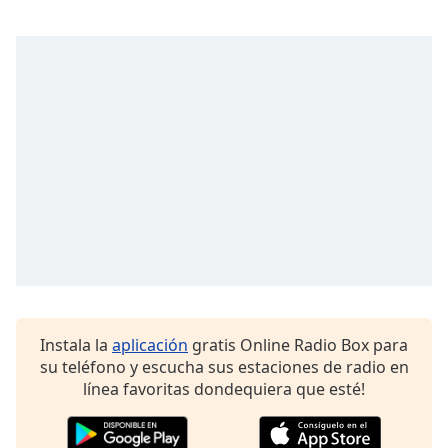
Font
Family
Reset
Done
Close
Modal
Dialog
End
of
dialog
window.
Instala la
aplicación
gratis Online Radio Box para
su teléfono y escucha sus estaciones de radio en
línea favoritas dondequiera que esté!