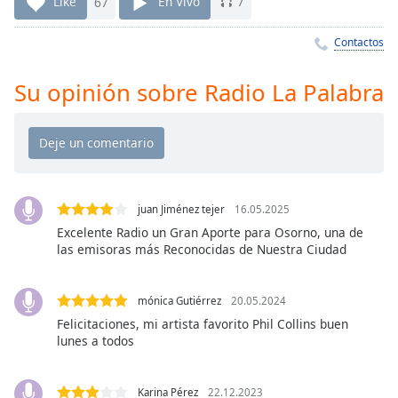
Remaining
Like
67
En Vivo
7
Time
-
-:-
Contactos
1x
Su opinión sobre Radio La Palabra
Playback
Rate
Chapters
Chapters
juan Jiménez tejer
16.05.2025
Descriptions
Excelente Radio un Gran Aporte para Osorno, una de
las emisoras más Reconocidas de Nuestra Ciudad
descriptions
off
,
selected
mónica Gutiérrez
20.05.2024
Felicitaciones, mi artista favorito Phil Collins buen
Subtitles
lunes a todos
subtitles
settings
,
Karina Pérez
22.12.2023