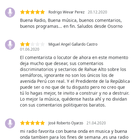
of
dialog
Rodrigo Wevar Perez
20.12.2020
window.
Buena Radio, Buena música, buenos comentarios,
Escape
buenos programas... en fin. Saludos desde Osorno
will
cancel
and
Miguel Angel Gallardo Castro
01.06.2020
close
the
El comentarista o locutor de ahora en este momento
deja mucho que desear, sus comentarios
window.
discriminatorios y sectarios de Rahue Alto sobre los
semáforos, ignorante no son los únicos los de
Text
avenida Perú con real. Y el Predidente de la República
Color
puede ser o no que de tu disgusto pero no creo que
tú lo hagas mejor, te invito a construir y no a destruir.
Lo mejor la música, quédense hasta ahí y no dividan
Opacity
con sus comentarios politiqueros baratos.
Text
José Roberto Oyarzo
21.04.2020
Background
mi radio favorita con buena onda en musica y buena
Color
onda tambien para los fines de semana ,es una radio