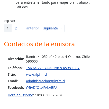
para entretener tanto para viajes o al trabajo .
Saludos
Opacity
Paginas:
Caption
1
2
← anterior
siguiente →
Area
Background
Color
Contactos de la emisora
Opacity
Ramirez 1052 of 42 piso 4 Osorno, Chile
Dirección:
590000
Teléfono:
+56 64 223 7440 +56 9 6598 1337
Font
Size
Sitio:
www.rlpfm.cl
Email:
administracion@rlpfm.cl
Facebook:
@RADIOLAPALABRA
Text
Edge
Hora en Osorno
:
18:03
,
08.07.2026
Style