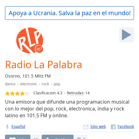
loading.
Play
Apoya a Ucrania. Salva la paz en el mundo!
Video
Play
Skip
Backward
Skip
Forward
Mute
Current
Radio La Palabra
Time
0:00
/
Osorno, 101.5 MHz FM
Duration
-:-
dance
electronic
rock
pop
Loaded
:
0.00%
Clasificacion:
4.3
Retiradas
:
14
Stream
Una emisora que difunde una programacion musical
Type
LIVE
con lo mejor del pop, rock, electronica, india y rock
latino en 101.5 FM y online.
Seek to
live,
currently
Español
Sitio web
behind
live
LIVE