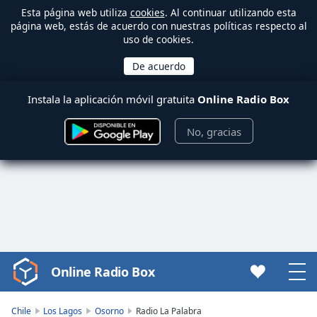
Esta página web utiliza
cookies
. Al continuar utilizando esta
página web, estás de acuerdo con nuestras políticas respecto al
uso de cookies.
Instala la aplicación móvil gratuita
Online Radio Box
No, gracias
Online Radio Box
Video
Player
is
Chile
Los Lagos
Osorno
Radio La Palabra