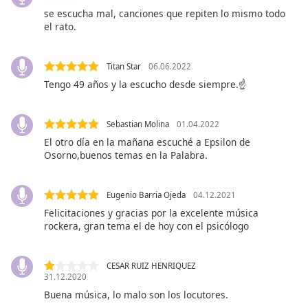
opens
se escucha mal, canciones que repiten lo mismo todo
subtitles
el rato.
settings
dialog
subtitles
Titan Star
06.06.2022
off
,
Tengo 49 años y la escucho desde siempre.☝️
selected
Audio
Sebastian Molina
01.04.2022
Track
El otro día en la mañana escuché a Epsilon de
Osorno,buenos temas en la Palabra.
Picture-
in-
Picture
Fullscreen
Eugenio Barria Ojeda
04.12.2021
This
Felicitaciones y gracias por la excelente música
is
rockera, gran tema el de hoy con el psicólogo
a
modal
window.
CESAR RUIZ HENRIQUEZ
31.12.2020
Buena música, lo malo son los locutores.
Beginning