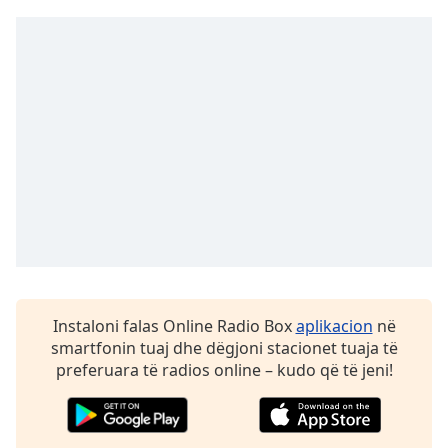
Family
Reset
Done
Close
Modal
Dialog
End
of
dialog
window.
Instaloni falas Online Radio Box
aplikacion
në
smartfonin tuaj dhe dëgjoni stacionet tuaja të
preferuara të radios online – kudo që të jeni!