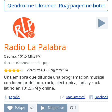
Play
Qëndro me Ukrainën. Ruaj paqen në botë!
Video
Play
Skip
Backward
Skip
Forward
Mute
Current
Radio La Palabra
Time
0:00
/
Osorno, 101.5 MHz FM
Duration
-:-
dance
electronic
rock
pop
Loaded
:
0.00%
Vlerësim:
4.3
Shqyrtime
:
14
Stream
Una emisora que difunde una programacion musical
Type
LIVE
con lo mejor del pop, rock, electronica, india y rock
latino en 101.5 FM y online.
Seek to
live,
currently
Español
Faqe interneti
behind
live
LIVE
Remaining
Pëlqej
67
Dëgjo live
1