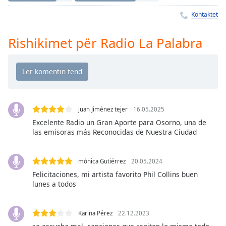
Time
-
-:-
Kontaktet
1x
Rishikimet për Radio La Palabra
Playback
Rate
Chapters
Chapters
juan Jiménez tejer
16.05.2025
Descriptions
Excelente Radio un Gran Aporte para Osorno, una de
las emisoras más Reconocidas de Nuestra Ciudad
descriptions
off
,
selected
mónica Gutiérrez
20.05.2024
Felicitaciones, mi artista favorito Phil Collins buen
Subtitles
lunes a todos
subtitles
settings
,
Karina Pérez
22.12.2023
opens