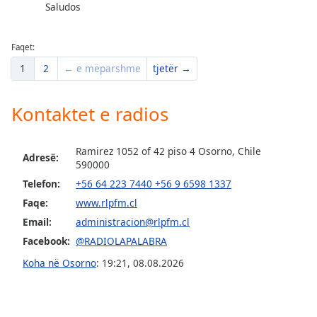
Saludos
Opacity
Faqet:
Caption
1
2
← e mëparshme
tjetër →
Area
Background
Color
Kontaktet e radios
Opacity
Ramirez 1052 of 42 piso 4 Osorno, Chile
Adresë:
590000
Telefon:
+56 64 223 7440 +56 9 6598 1337
Font
Size
Faqe:
www.rlpfm.cl
Email:
administracion@rlpfm.cl
Facebook:
@RADIOLAPALABRA
Text
Edge
Koha në Osorno
:
19:21
,
08.08.2026
Style
Font