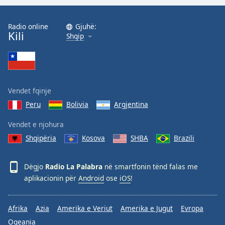
Radio online
Gjuhë:
Kili
Shqip
Vendet fqinje
Peru
Bolivia
Argjentina
Vendet e njohura
Shqipëria
Kosova
SHBA
Brazili
Dëgjo
Radio La Palabra
në smartfonin tënd falas me
aplikacionin për
Android
ose
iOS
!
Afrika
Azia
Amerika e Veriut
Amerika e Jugut
Evropa
Oqeania