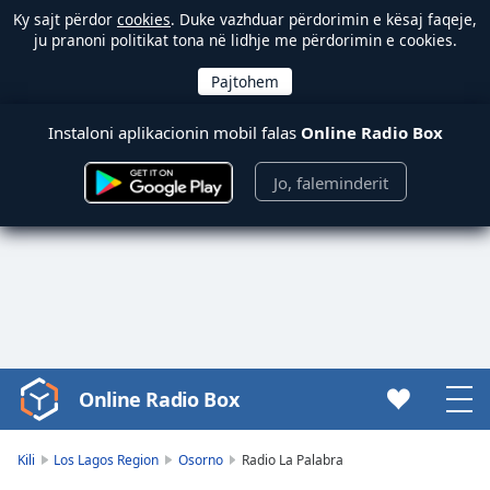
Ky sajt përdor
cookies
. Duke vazhduar përdorimin e kësaj faqeje,
ju pranoni politikat tona në lidhje me përdorimin e cookies.
Instaloni aplikacionin mobil falas
Online Radio Box
Jo, faleminderit
Online Radio Box
Video
Player
is
Kili
Los Lagos Region
Osorno
Radio La Palabra
loading.