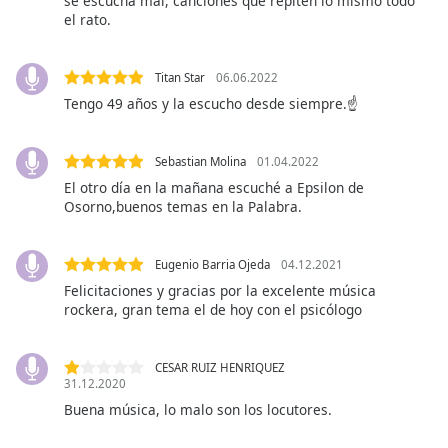
se escucha mal, canciones que repiten lo mismo todo
subtitles
el rato.
settings
dialog
subtitles
Titan Star
06.06.2022
off
,
Tengo 49 años y la escucho desde siempre.☝️
selected
Audio
Sebastian Molina
01.04.2022
Track
El otro día en la mañana escuché a Epsilon de
Osorno,buenos temas en la Palabra.
Picture-
in-
Picture
Fullscreen
Eugenio Barria Ojeda
04.12.2021
This
Felicitaciones y gracias por la excelente música
is
rockera, gran tema el de hoy con el psicólogo
a
modal
window.
CESAR RUIZ HENRIQUEZ
31.12.2020
Buena música, lo malo son los locutores.
Beginning
of