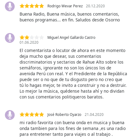
dialog
Rodrigo Wevar Perez
20.12.2020
window.
Buena Radio, Buena música, buenos comentarios,
Escape
buenos programas... en fin. Saludos desde Osorno
will
cancel
and
Miguel Angel Gallardo Castro
01.06.2020
close
the
El comentarista o locutor de ahora en este momento
deja mucho que desear, sus comentarios
window.
discriminatorios y sectarios de Rahue Alto sobre los
semáforos, ignorante no son los únicos los de
Text
avenida Perú con real. Y el Predidente de la República
Color
puede ser o no que de tu disgusto pero no creo que
tú lo hagas mejor, te invito a construir y no a destruir.
Lo mejor la música, quédense hasta ahí y no dividan
Opacity
con sus comentarios politiqueros baratos.
Text
José Roberto Oyarzo
21.04.2020
Background
mi radio favorita con buena onda en musica y buena
Color
onda tambien para los fines de semana ,es una radio
para entretener tanto para viajes o al trabajo .