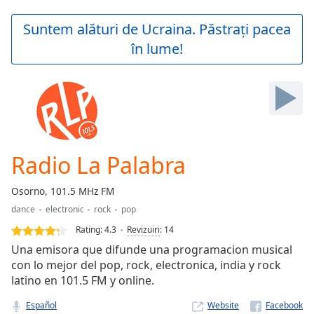
loading.
Play
Suntem alături de Ucraina. Păstrați pacea
Video
în lume!
Play
Skip
Backward
Skip
Forward
Mute
Current
Time
0:00
Radio La Palabra
/
Duration
-:-
Osorno, 101.5 MHz FM
Loaded
:
dance
electronic
rock
pop
0.00%
Stream
Rating:
4.3
Revizuiri
:
14
Type
LIVE
Una emisora que difunde una programacion musical
Seek to
con lo mejor del pop, rock, electronica, india y rock
live,
latino en 101.5 FM y online.
currently
behind
live
LIVE
Español
Website