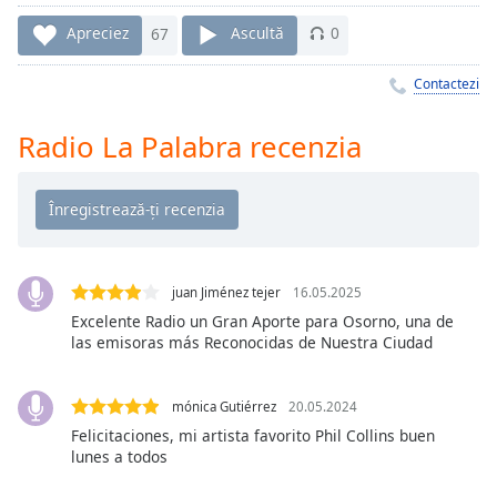
Remaining
Time
-
Apreciez
67
Ascultă
0
-:-
Contactezi
1x
Playback
Radio La Palabra recenzia
Rate
Chapters
Chapters
Descriptions
juan Jiménez tejer
16.05.2025
descriptions
Excelente Radio un Gran Aporte para Osorno, una de
off
,
las emisoras más Reconocidas de Nuestra Ciudad
selected
mónica Gutiérrez
20.05.2024
Subtitles
Felicitaciones, mi artista favorito Phil Collins buen
subtitles
lunes a todos
settings
,