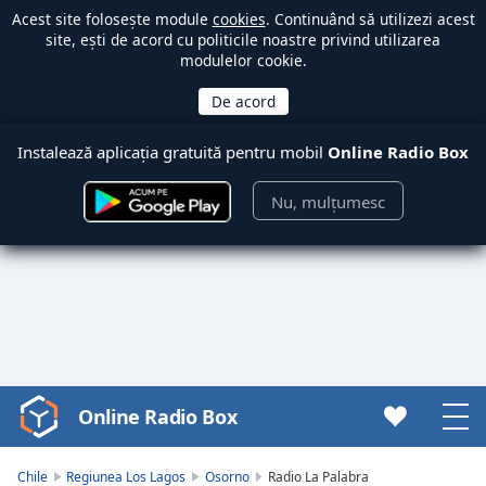
Acest site folosește module
cookies
. Continuând să utilizezi acest
site, ești de acord cu politicile noastre privind utilizarea
modulelor cookie.
Instalează aplicația gratuită pentru mobil
Online Radio Box
Nu, mulțumesc
Online Radio Box
Video
Player
is
Chile
Regiunea Los Lagos
Osorno
Radio La Palabra