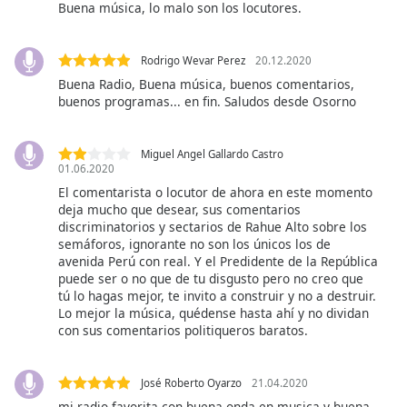
of
Buena música, lo malo son los locutores.
dialog
window.
Rodrigo Wevar Perez
20.12.2020
Escape
Buena Radio, Buena música, buenos comentarios,
will
buenos programas... en fin. Saludos desde Osorno
cancel
and
close
Miguel Angel Gallardo Castro
the
01.06.2020
window.
El comentarista o locutor de ahora en este momento
deja mucho que desear, sus comentarios
discriminatorios y sectarios de Rahue Alto sobre los
Text
semáforos, ignorante no son los únicos los de
Color
avenida Perú con real. Y el Predidente de la República
puede ser o no que de tu disgusto pero no creo que
tú lo hagas mejor, te invito a construir y no a destruir.
Opacity
Lo mejor la música, quédense hasta ahí y no dividan
con sus comentarios politiqueros baratos.
Text
Background
José Roberto Oyarzo
21.04.2020
Color
mi radio favorita con buena onda en musica y buena