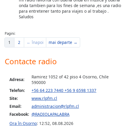
onda tambien para los fines de semana ,es una radio
para entretener tanto para viajes o al trabajo .
Opacity
Saludos
Caption
Pagini:
Area
1
2
← înapoi
mai departe →
Background
Color
Contacte radio
Opacity
Ramirez 1052 of 42 piso 4 Osorno, Chile
Adresa:
590000
Font
Size
Telefon:
+56 64 223 7440 +56 9 6598 1337
Site:
www.rlpfm.cl
Email:
administracion@rlpfm.cl
Text
Edge
Facebook:
@RADIOLAPALABRA
Style
Ora în Osorno
:
12:52
,
08.08.2026