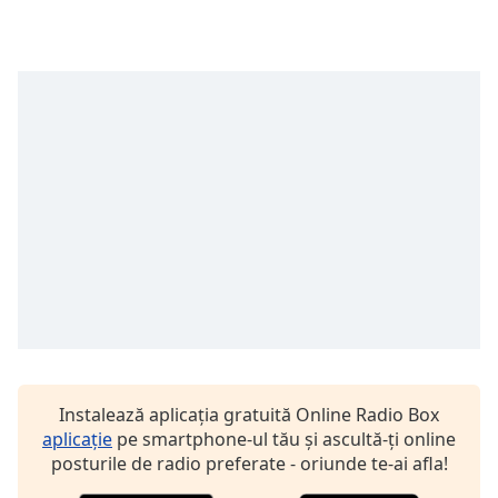
Font
Family
Reset
Done
Close
Modal
Dialog
End
of
dialog
window.
Instalează aplicația gratuită Online Radio Box
aplicație
pe smartphone-ul tău și ascultă-ți online
posturile de radio preferate - oriunde te-ai afla!