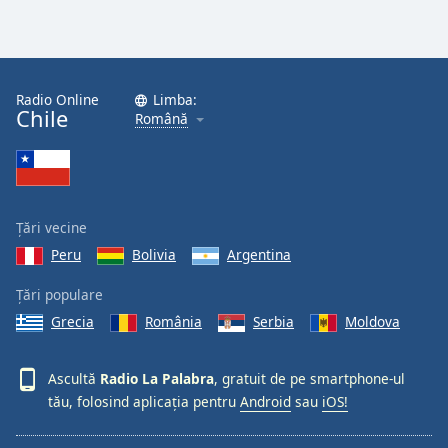
Radio Online
Limba:
Chile
Română
Țări vecine
Peru
Bolivia
Argentina
Țări populare
Grecia
România
Serbia
Moldova
Ascultă
Radio La Palabra
, gratuit de pe smartphone-ul
tău, folosind aplicația pentru
Android
sau
iOS!