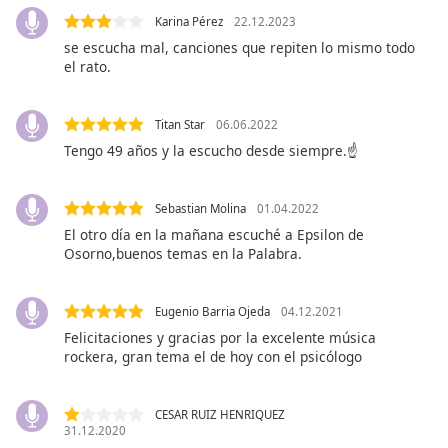
opens
subtitles
Karina Pérez
22.12.2023
settings
se escucha mal, canciones que repiten lo mismo todo
dialog
el rato.
subtitles
off
,
Titan Star
06.06.2022
selected
Tengo 49 años y la escucho desde siempre.☝️
Audio
Track
Sebastian Molina
01.04.2022
Picture-
El otro día en la mañana escuché a Epsilon de
in-
Osorno,buenos temas en la Palabra.
Picture
Fullscreen
This
Eugenio Barria Ojeda
04.12.2021
is
Felicitaciones y gracias por la excelente música
a
rockera, gran tema el de hoy con el psicólogo
modal
window.
CESAR RUIZ HENRIQUEZ
31.12.2020
Beginning