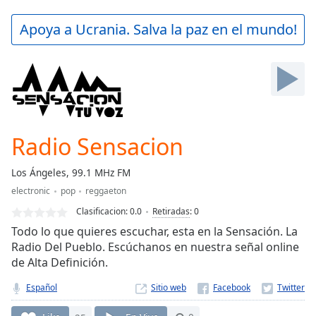
loading.
Play
Apoya a Ucrania. Salva la paz en el mundo!
Video
Play
Skip
Backward
Skip
Forward
Mute
Current
Radio Sensacion
Time
0:00
/
Los Ángeles, 99.1 MHz FM
Duration
-:-
electronic
pop
reggaeton
Loaded
:
0.00%
Clasificacion:
0.0
Retiradas
:
0
Stream
Todo lo que quieres escuchar, esta en la Sensación. La
Type
LIVE
Radio Del Pueblo. Escúchanos en nuestra señal online
de Alta Definición.
Seek to
live,
currently
Español
Sitio web
behind
live
LIVE