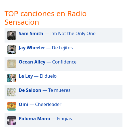
opens
subtitles
TOP canciones en Radio
settings
dialog
Sensacion
subtitles
off
,
Sam Smith
— I'm Not the Only One
selected
Jay Wheeler
— De Lejitos
Audio
Track
Ocean Alley
— Confidence
Picture-
in-
Picture
La Ley
— El duelo
Fullscreen
This
De Saloon
— Te mueres
is
a
modal
Omi
— Cheerleader
window.
Paloma Mami
— Fingías
Beginning