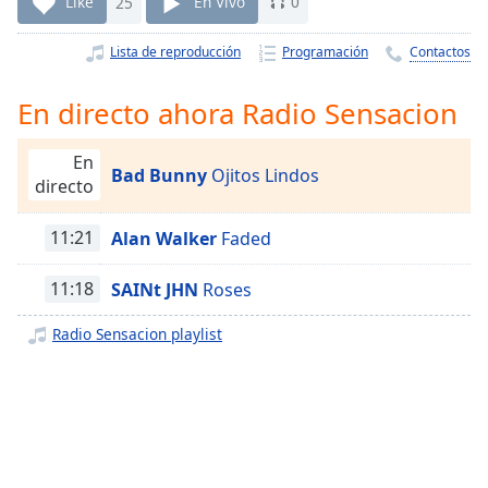
Remaining
Like
25
En Vivo
0
Time
-
-:-
Lista de reproducción
Programación
Contactos
1x
En directo ahora Radio Sensacion
Playback
Rate
En
Bad Bunny
Ojitos Lindos
directo
Chapters
Chapters
11:21
Alan Walker
Faded
Descriptions
11:18
SAINt JHN
Roses
descriptions
off
,
Radio Sensacion playlist
selected
Subtitles
subtitles
settings
,