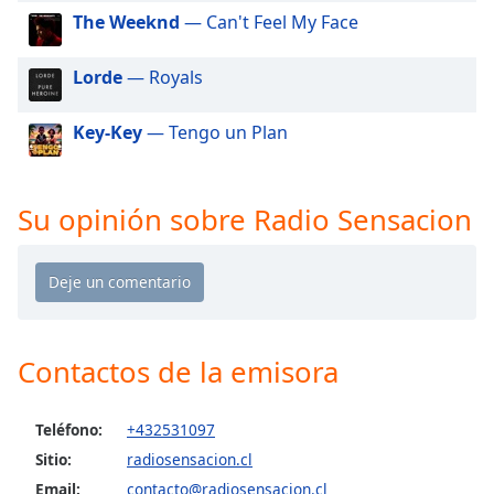
of
The Weeknd
— Can't Feel My Face
dialog
window.
Lorde
— Royals
Escape
will
cancel
Key-Key
— Tengo un Plan
and
close
the
Su opinión sobre Radio Sensacion
window.
Text
Color
Contactos de la emisora
Opacity
Text
Teléfono:
+432531097
Background
Sitio:
radiosensacion.cl
Color
Email:
contacto@radiosensacion.cl