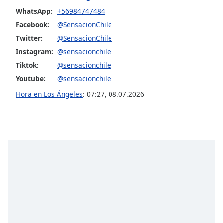
WhatsApp:
+56984747484
Opacity
Facebook:
@SensacionChile
Twitter:
@SensacionChile
Caption
Instagram:
@sensacionchile
Area
Tiktok:
@sensacionchile
Background
Youtube:
@sensacionchile
Color
Hora en Los Ángeles
:
07:27
,
08.07.2026
Opacity
Font
Size
Text
Edge
Style