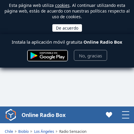
Esta página web utiliza
cookies
. Al continuar utilizando esta
página web, estás de acuerdo con nuestras políticas respecto al
uso de cookies.
Instala la aplicación móvil gratuita
Online Radio Box
No, gracias
Online Radio Box
Video
Player
is
Chile
Biobío
Los Ángeles
Radio Sensacion