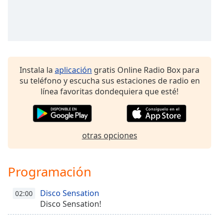
Font
Family
Reset
Done
Instala la
aplicación
gratis Online Radio Box para
Close
Modal
su teléfono y escucha sus estaciones de radio en
Dialog
línea favoritas dondequiera que esté!
End
of
dialog
window.
otras opciones
Programación
Disco Sensation
02:00
Disco Sensation!