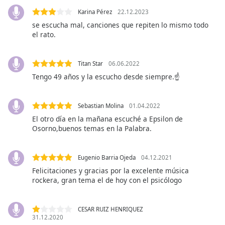
opens
subtitles
Karina Pérez
22.12.2023
settings
se escucha mal, canciones que repiten lo mismo todo
dialog
el rato.
subtitles
off
,
Titan Star
06.06.2022
selected
Tengo 49 años y la escucho desde siempre.☝️
Audio
Track
Sebastian Molina
01.04.2022
Picture-
El otro día en la mañana escuché a Epsilon de
in-
Osorno,buenos temas en la Palabra.
Picture
Fullscreen
This
Eugenio Barria Ojeda
04.12.2021
is
Felicitaciones y gracias por la excelente música
a
rockera, gran tema el de hoy con el psicólogo
modal
window.
CESAR RUIZ HENRIQUEZ
Beginning
31.12.2020