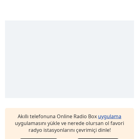
Font
Family
Reset
Done
Close
Modal
Dialog
End
of
dialog
window.
Akıllı telefonuna Online Radio Box
uygulama
uygulamasını yükle ve nerede olursan ol favori
radyo istasyonlarını çevrimiçi dinle!