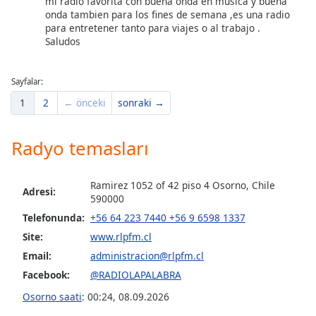
mi radio favorita con buena onda en musica y buena
onda tambien para los fines de semana ,es una radio
para entretener tanto para viajes o al trabajo .
Opacity
Saludos
Caption
Sayfalar:
Area
Background
1
2
← önceki
sonraki →
Color
Radyo temasları
Opacity
Ramirez 1052 of 42 piso 4 Osorno, Chile
Adresi:
590000
Font
Size
Telefonunda:
+56 64 223 7440 +56 9 6598 1337
Site:
www.rlpfm.cl
Email:
administracion@rlpfm.cl
Text
Edge
Facebook:
@RADIOLAPALABRA
Style
Osorno saati
:
00:24
,
08.09.2026