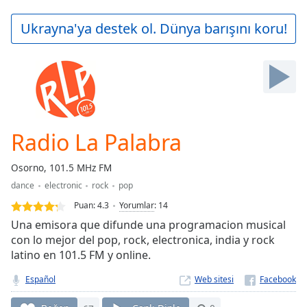
loading.
Play
Ukrayna'ya destek ol. Dünya barışını koru!
Video
Play
Skip
Backward
Skip
Forward
Mute
Current
Radio La Palabra
Time
0:00
/
Osorno, 101.5 MHz FM
Duration
-:-
dance
electronic
rock
pop
Loaded
:
0.00%
Puan:
4.3
Yorumlar
:
14
Stream
Una emisora que difunde una programacion musical
Type
LIVE
con lo mejor del pop, rock, electronica, india y rock
latino en 101.5 FM y online.
Seek to
live,
currently
Español
Web sitesi
behind
live
LIVE