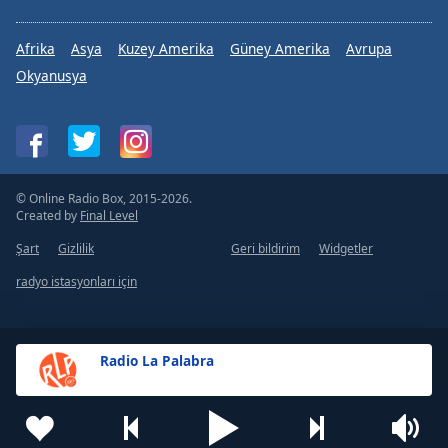
Afrika
Asya
Kuzey Amerika
Güney Amerika
Avrupa
Okyanusya
© Online Radio Box, 2015-2026.
Created by
Final Level
Şart
Gizlilik
Geri bildirim
Widgetler
radyo istasyonları için
Radio La Palabra