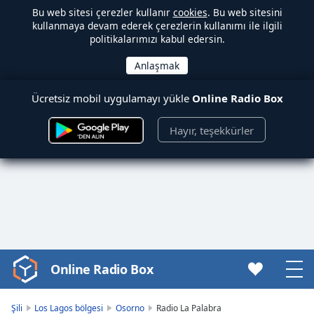
Bu web sitesi çerezler kullanır
cookies
. Bu web sitesini
kullanmaya devam ederek çerezlerin kullanımı ile ilgili
politikalarımızı kabul edersin.
Ücretsiz mobil uygulamayı yükle
Online Radio Box
Hayır, teşekkürler
Online Radio Box
Video
Player
is
Şili
Los Lagos bölgesi
Osorno
Radio La Palabra