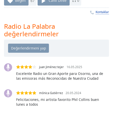
Remaining
Beğen
67
Canlı Dinle
0
Time
-
-:-
Kontaklar
1x
Radio La Palabra
Playback
değerlendirmeler
Rate
Chapters
Chapters
Descriptions
juan Jiménez tejer
16.05.2025
descriptions
Excelente Radio un Gran Aporte para Osorno, una de
off
,
las emisoras más Reconocidas de Nuestra Ciudad
selected
Subtitles
mónica Gutiérrez
20.05.2024
Felicitaciones, mi artista favorito Phil Collins buen
subtitles
lunes a todos
settings
,