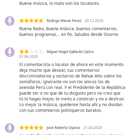
of
Buena música, lo malo son los locutores.
dialog
window.
Rodrigo Wevar Perez
20.12.2020
Escape
Buena Radio, Buena música, buenos comentarios,
will
buenos programas... en fin. Saludos desde Osorno
cancel
and
close
Miguel Angel Gallardo Castro
the
01.06.2020
window.
El comentarista o locutor de ahora en este momento
deja mucho que desear, sus comentarios
Text
discriminatorios y sectarios de Rahue Alto sobre los
semáforos, ignorante no son los únicos los de
Color
avenida Perú con real. Y el Predidente de la República
puede ser o no que de tu disgusto pero no creo que
tú lo hagas mejor, te invito a construir y no a destruir.
Opacity
Lo mejor la música, quédense hasta ahí y no dividan
con sus comentarios politiqueros baratos.
Text
Background
José Roberto Oyarzo
21.04.2020
Color