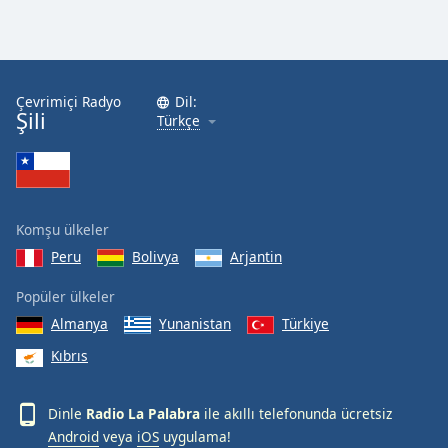
Çevrimiçi Radyo
Dil:
Şili
Türkçe
Komşu ülkeler
Peru
Bolivya
Arjantin
Popüler ülkeler
Almanya
Yunanistan
Türkiye
Kıbrıs
Dinle
Radio La Palabra
ile akıllı telefonunda ücretsiz
Android
veya
iOS
uygulama!