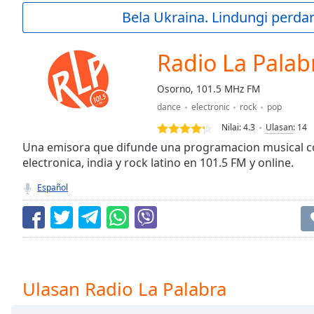
Current
Bela Ukraina. Lindungi perda
Time
0:00
/
Duration
-:-
Radio La Palab
Loaded
:
0.00%
Osorno, 101.5 MHz FM
0:00
dance
electronic
rock
pop
Stream
Type
LIVE
Nilai:
4.3
Ulasan
:
14
Seek to
Una emisora que difunde una programacion musical con
live,
electronica, india y rock latino en 101.5 FM y online.
currently
behind
live
LIVE
Español
Remaining
Time
-
-:-
1x
Playback
Ulasan Radio La Palabra
Rate