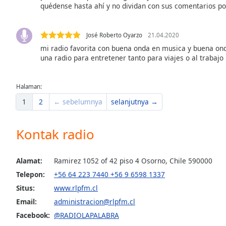
quédense hasta ahí y no dividan con sus comentarios pol
the
window.
José Roberto Oyarzo
21.04.2020
Text
mi radio favorita con buena onda en musica y buena on
Color
una radio para entretener tanto para viajes o al trabajo 
Opacity
Halaman:
1
2
← sebelumnya
selanjutnya →
Text
Background
Kontak radio
Color
Alamat:
Ramirez 1052 of 42 piso 4 Osorno, Chile 590000
Opacity
Telepon:
+56 64 223 7440 +56 9 6598 1337
Situs:
www.rlpfm.cl
Caption
Email:
administracion@rlpfm.cl
Area
Facebook:
@RADIOLAPALABRA
Background