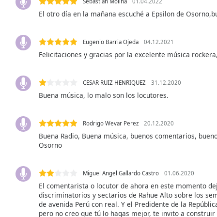
Sebastian Molina
01.04.2022
Audio
Track
El otro día en la mañana escuché a Epsilon de Osorno,b
Picture-
in-
Eugenio Barria Ojeda
04.12.2021
Picture
Felicitaciones y gracias por la excelente música rockera
Fullscreen
This
is
CESAR RUIZ HENRIQUEZ
31.12.2020
a
Buena música, lo malo son los locutores.
modal
window.
Rodrigo Wevar Perez
20.12.2020
Beginning
Buena Radio, Buena música, buenos comentarios, buenos
of
Osorno
dialog
window.
Escape
Miguel Angel Gallardo Castro
01.06.2020
will
El comentarista o locutor de ahora en este momento de
cancel
discriminatorios y sectarios de Rahue Alto sobre los sem
de avenida Perú con real. Y el Predidente de la Repúblic
and
pero no creo que tú lo hagas mejor, te invito a construir
close