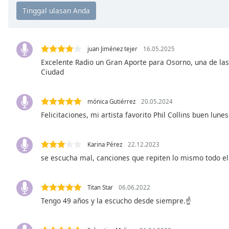
Chapters
Chapters
Descriptions
juan Jiménez tejer
16.05.2025
descriptions
Excelente Radio un Gran Aporte para Osorno, una de l
Ciudad
off
,
selected
mónica Gutiérrez
20.05.2024
Subtitles
Felicitaciones, mi artista favorito Phil Collins buen lune
subtitles
settings
,
opens
Karina Pérez
22.12.2023
subtitles
se escucha mal, canciones que repiten lo mismo todo el
settings
dialog
Titan Star
06.06.2022
subtitles
Tengo 49 años y la escucho desde siempre.☝️
off
,
selected