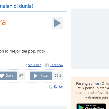
maian di dunia!
ra
 lo mejor del pop, rock,
Situs web
Sukai
67
Putar
2
Pasang
aplikasi
Onli
Kontak
untuk ponsel pintar
stasiun radio favori
– di mana pun