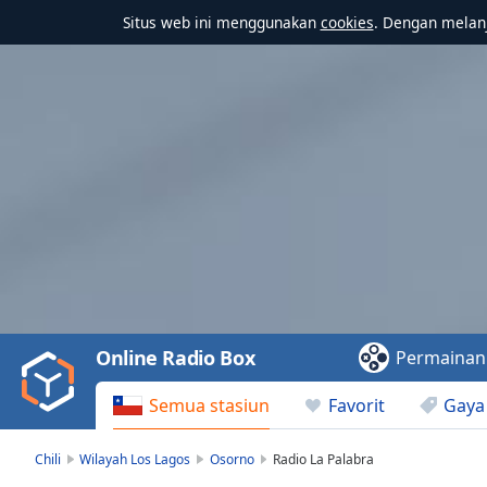
Situs web ini menggunakan
cookies
. Dengan melanj
Video
Player
is
loading.
Play
Video
Online Radio Box
Permainan
Play
Skip
Semua stasiun
Favorit
Gaya
Backward
Skip
Forward
Chili
Wilayah Los Lagos
Osorno
Radio La Palabra
Mute