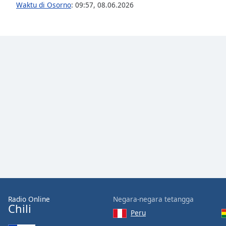
Color
Waktu di Osorno
:
09:57
,
08.06.2026
Opacity
Font
Size
Text
Edge
Style
Font
Family
Reset
Radio Online
Negara-negara tetangga
Chili
Done
Peru
Close
Modal