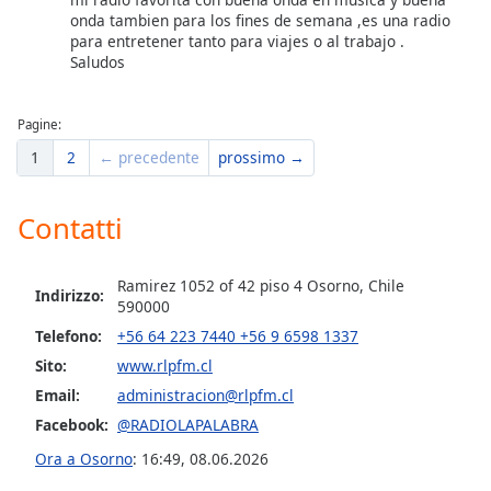
onda tambien para los fines de semana ,es una radio
para entretener tanto para viajes o al trabajo .
Opacity
Saludos
Caption
Pagine:
Area
1
2
← precedente
prossimo →
Background
Color
Contatti
Opacity
Ramirez 1052 of 42 piso 4 Osorno, Chile
Indirizzo:
590000
Font
Size
Telefono:
+56 64 223 7440 +56 9 6598 1337
Sito:
www.rlpfm.cl
Email:
administracion@rlpfm.cl
Text
Edge
Facebook:
@RADIOLAPALABRA
Style
Ora a Osorno
:
16:49
,
08.06.2026