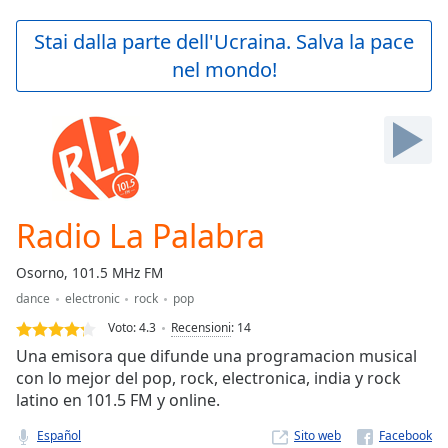
loading.
Play
Stai dalla parte dell'Ucraina. Salva la pace
Video
nel mondo!
Play
Skip
Backward
Skip
Forward
Mute
Current
Time
0:00
Radio La Palabra
/
Duration
-:-
Osorno, 101.5 MHz FM
Loaded
:
dance
electronic
rock
pop
0.00%
Stream
Voto:
4.3
Recensioni
:
14
Type
LIVE
Una emisora que difunde una programacion musical
Seek to
con lo mejor del pop, rock, electronica, india y rock
live,
latino en 101.5 FM y online.
currently
behind
live
LIVE
Español
Sito web