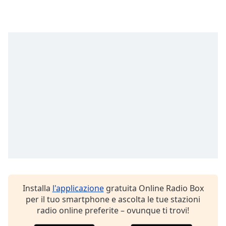
Font
Family
Reset
Done
Close
Modal
Dialog
End
of
dialog
window.
Installa
l'applicazione
gratuita Online Radio Box
per il tuo smartphone e ascolta le tue stazioni
radio online preferite – ovunque ti trovi!