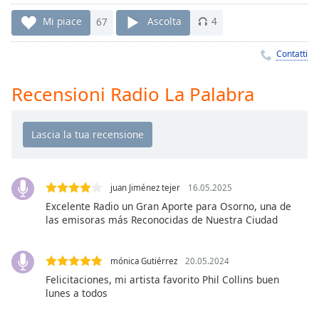
Remaining
Time
-
Mi piace
67
Ascolta
4
-:-
Contatti
1x
Playback
Recensioni Radio La Palabra
Rate
Chapters
Chapters
Descriptions
juan Jiménez tejer
16.05.2025
descriptions
Excelente Radio un Gran Aporte para Osorno, una de
off
,
las emisoras más Reconocidas de Nuestra Ciudad
selected
mónica Gutiérrez
20.05.2024
Subtitles
Felicitaciones, mi artista favorito Phil Collins buen
subtitles
lunes a todos
settings
,