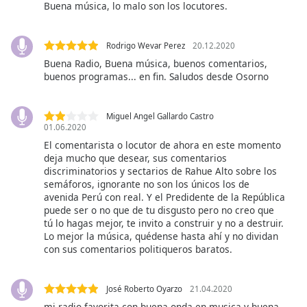
of
Buena música, lo malo son los locutores.
dialog
window.
Rodrigo Wevar Perez
20.12.2020
Escape
Buena Radio, Buena música, buenos comentarios,
will
buenos programas... en fin. Saludos desde Osorno
cancel
and
close
Miguel Angel Gallardo Castro
the
01.06.2020
window.
El comentarista o locutor de ahora en este momento
deja mucho que desear, sus comentarios
discriminatorios y sectarios de Rahue Alto sobre los
Text
semáforos, ignorante no son los únicos los de
Color
avenida Perú con real. Y el Predidente de la República
puede ser o no que de tu disgusto pero no creo que
tú lo hagas mejor, te invito a construir y no a destruir.
Opacity
Lo mejor la música, quédense hasta ahí y no dividan
con sus comentarios politiqueros baratos.
Text
Background
José Roberto Oyarzo
21.04.2020
Color
mi radio favorita con buena onda en musica y buena