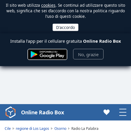
Il sito web utilizza
cookies
. Se continui ad utilizzare questo sito
web, significa che sei d’accordo con la nostra politica riguardo
l’uso di questi cookie.
Installa l’app per il cellulare gratuita
Online Radio Box
No, grazie
Online Radio Box
Video
Player
is
Cile
regione di Los Lagos
Osorno
Radio La Palabra