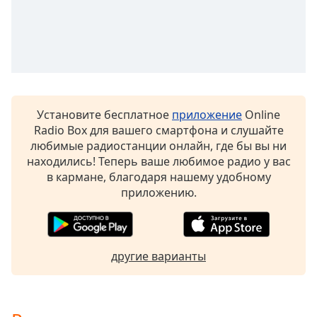
Remaining
Time
-
-:-
1x
Playback
Rate
Установите бесплатное
приложение
Online
Chapters
Radio Box для вашего смартфона и слушайте
Chapters
любимые радиостанции онлайн, где бы вы ни
находились! Теперь ваше любимое радио у вас
Descriptions
в кармане, благодаря нашему удобному
приложению.
descriptions
off
,
selected
другие варианты
Subtitles
subtitles
settings
,
opens