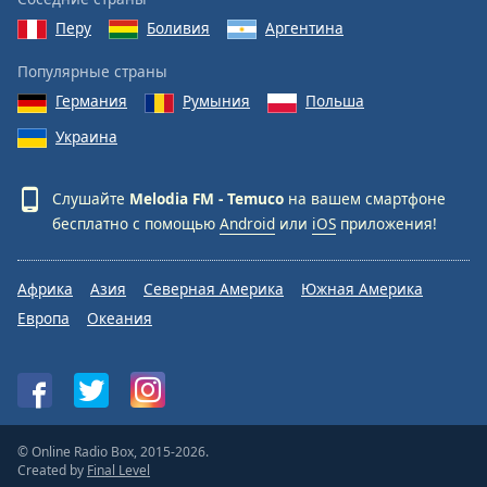
Перу
Боливия
Аргентина
Opacity
Популярные страны
Германия
Румыния
Польша
Caption
Area
Украина
Background
Color
Слушайте
Melodia FM - Temuco
на вашем смартфоне
бесплатно с помощью
Android
или
iOS
приложения!
Opacity
Африка
Азия
Северная Америка
Южная Америка
Font
Европа
Океания
Size
Text
Edge
Style
© Online Radio Box, 2015-2026.
Created by
Final Level