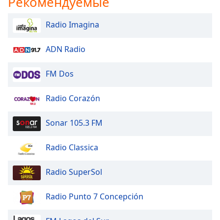
Рекомендуемые
subtitles
settings
Radio Imagina
dialog
subtitles
ADN Radio
off
,
selected
FM Dos
Audio
Track
Radio Corazón
Picture-
in-
Sonar 105.3 FM
Picture
Fullscreen
This
Radio Classica
is
a
Radio SuperSol
modal
window.
Radio Punto 7 Concepción
Beginning