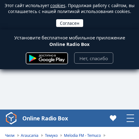
Этот сайт использует
cookies
. Продолжая работу с сайтом, вы
соглашаетесь с нашей политикой использования cookies.
Установите бесплатное мобильное приложение
Online Radio Box
Нет, спасибо
Online Radio Box
Video
Player
is
Чили
Araucania
Темуко
Melodia FM - Temuco