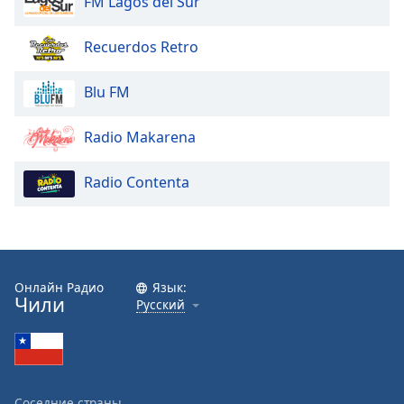
FM Lagos del Sur
of
dialog
window.
Recuerdos Retro
Escape
will
Blu FM
cancel
and
Radio Makarena
close
the
Radio Contenta
window.
Text
Color
Онлайн Радио
Язык:
Opacity
Чили
Русский
Text
Background
Color
Соседние страны