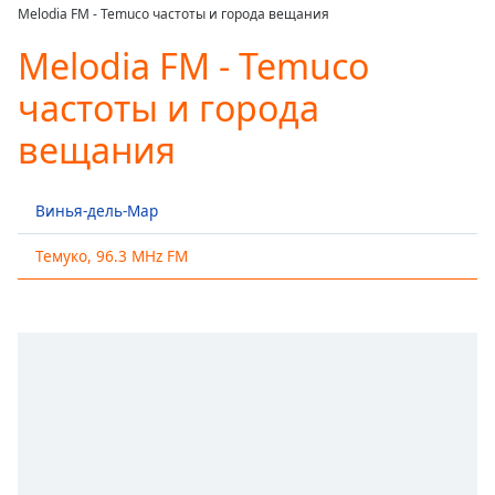
loading.
Melodia FM - Temuco частоты и города вещания
Play
Video
Melodia FM - Temuco
Play
частоты и города
Skip
Backward
вещания
Skip
Forward
Mute
Current
Винья-дель-Мар
Time
0:00
/
Темуко, 96.3 MHz FM
Duration
-:-
Loaded
:
0.00%
Stream
Type
LIVE
Seek to
live,
currently
behind
live
LIVE