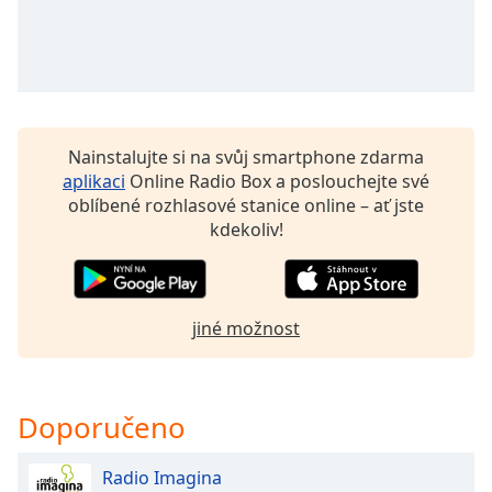
Remaining
Time
-
-:-
1x
Playback
Nainstalujte si na svůj smartphone zdarma
Rate
aplikaci
Online Radio Box a poslouchejte své
oblíbené rozhlasové stanice online – ať jste
Chapters
kdekoliv!
Chapters
Descriptions
descriptions
jiné možnost
off
,
selected
Doporučeno
Subtitles
subtitles
Radio Imagina
settings
,