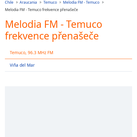
is
Chile
Araucania
Temuco
Melodia FM - Temuco
loading.
Melodia FM - Temuco frekvence přenašeče
Play
Video
Melodia FM - Temuco
Play
frekvence přenašeče
Skip
Backward
Skip
Forward
Temuco, 96.3 MHz FM
Mute
Current
Viña del Mar
Time
0:00
/
Duration
-:-
Loaded
:
0.00%
Stream
Type
LIVE
Seek to
live,
currently
behind
live
LIVE