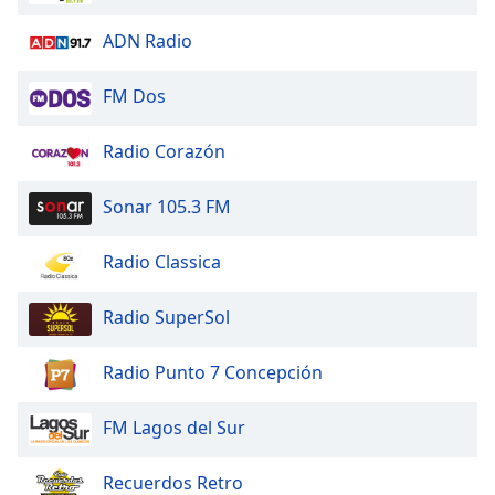
opens
ADN Radio
subtitles
settings
dialog
FM Dos
subtitles
off
,
Radio Corazón
selected
Sonar 105.3 FM
Audio
Track
Radio Classica
Picture-
in-
Picture
Radio SuperSol
Fullscreen
This
Radio Punto 7 Concepción
is
a
modal
FM Lagos del Sur
window.
Recuerdos Retro