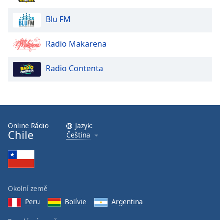
Beginning
of
Blu FM
dialog
window.
Radio Makarena
Escape
will
cancel
Radio Contenta
and
close
the
window.
Online Rádio
Jazyk:
Text
Chile
Čeština
Color
Opacity
Okolní země
Text
Peru
Bolívie
Argentina
Background