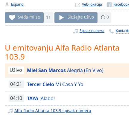
Time
-
Español
Veb-lokacija
-:-
Sviđa mi se
11
Slušajte uživo
0
1x
Playback
Spisak numera
Kontakti
Rate
U emitovanju Alfa Radio Atlanta
Chapters
103.9
Chapters
Descriptions
Uživo
Miel San Marcos
Alegría (En Vivo)
descriptions
04:21
Tercer Cielo
Mi Casa Y Yo
off
,
selected
04:10
TAYA
¡Alabo!
Subtitles
Alfa Radio Atlanta 103.9 spisak numera
subtitles
settings
,
opens