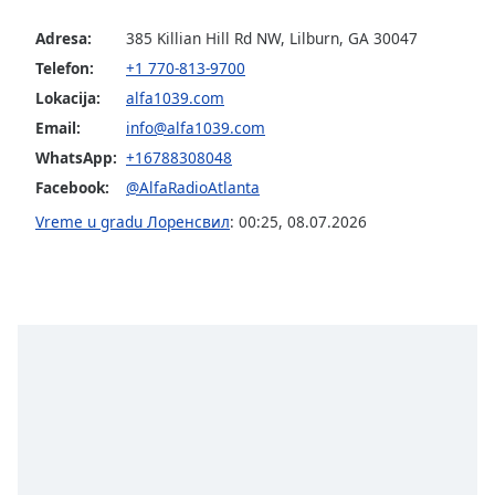
Opacity
Adresa:
385 Killian Hill Rd NW, Lilburn, GA 30047
Telefon:
+1 770-813-9700
Caption
Lokacija:
alfa1039.com
Area
Email:
info@alfa1039.com
Background
WhatsApp:
+16788308048
Color
Facebook:
@AlfaRadioAtlanta
Vreme u gradu Лоренсвил
:
00:25
,
08.07.2026
Opacity
Font
Size
Text
Edge
Style
Font