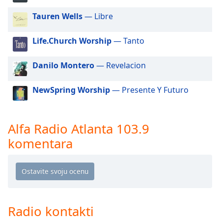
dialog
Tauren Wells
— Libre
window.
Escape
will
Life.Church Worship
— Tanto
cancel
and
Danilo Montero
— Revelacion
close
the
NewSpring Worship
— Presente Y Futuro
window.
Text
Alfa Radio Atlanta 103.9
Color
komentara
Opacity
Text
Background
Color
Radio kontakti