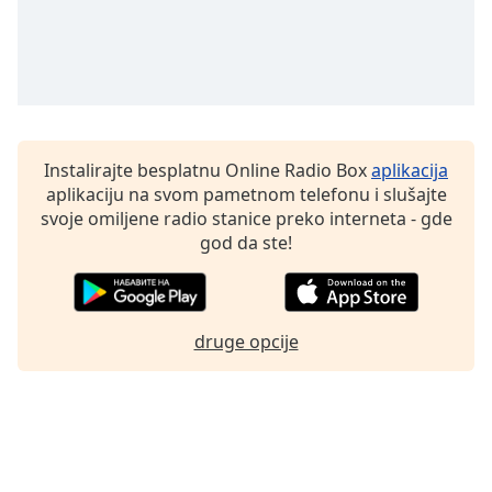
Family
Reset
Done
Close
Modal
Instalirajte besplatnu Online Radio Box
aplikacija
Dialog
aplikaciju na svom pametnom telefonu i slušajte
End
svoje omiljene radio stanice preko interneta - gde
of
god da ste!
dialog
window.
druge opcije