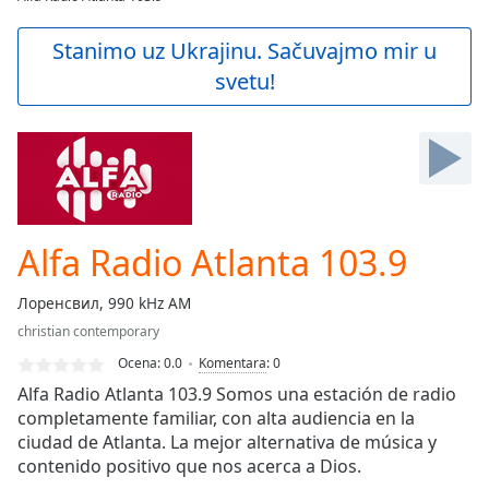
Play
Video
Stanimo uz Ukrajinu. Sačuvajmo mir u
Play
svetu!
Skip
Backward
Skip
Forward
Mute
Current
Time
0:00
/
Alfa Radio Atlanta 103.9
Duration
-:-
Loaded
:
Лоренсвил, 990 kHz AM
0.00%
Stream
christian contemporary
Type
LIVE
Ocena:
0.0
Komentara
:
0
Seek to
Alfa Radio Atlanta 103.9 Somos una estación de radio
live,
completamente familiar, con alta audiencia en la
currently
behind
ciudad de Atlanta. La mejor alternativa de música y
live
LIVE
contenido positivo que nos acerca a Dios.
Remaining