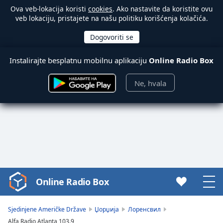
Ova veb-lokacija koristi
cookies
. Ako nastavite da koristite ovu
veb lokaciju, pristajete na našu politiku korišćenja kolačića.
Instalirajte besplatnu mobilnu aplikaciju
Online Radio Box
Ne, hvala
Online Radio Box
Video
Player
is
Sjedinjene Američke Države
Џорџија
Лоренсвил
loading.
Alfa Radio Atlanta 103.9