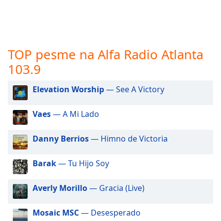
subtitles
settings
dialog
subtitles
off
,
TOP pesme na Alfa Radio Atlanta
selected
103.9
Audio
Track
Elevation Worship
— See A Victory
Picture-
in-
Vaes
— A Mi Lado
Picture
Fullscreen
Danny Berrios
— Himno de Victoria
This
is
a
Barak
— Tu Hijo Soy
modal
window.
Averly Morillo
— Gracia (Live)
Beginning
Mosaic MSC
— Desesperado
of