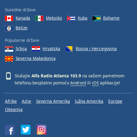
Susedne države
Kanada
Meksiko
Kuba
Bahame
Belize
Popularne države
Srbija
Hrvatska
Bosna i Hercegovina
Severna Makedonija
Slušajte
Alfa Radio Atlanta 103.9
na vašem pametnom
telefonu besplatno pomoću
Android
ili
iOS
aplikacije!
Afrike
Azije
Severna Amerika
Južna Amerika
Europe
Okeanija