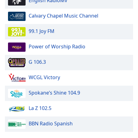
English RadioMv
Calvary Chapel Music Channel
99.1 Joy FM
Power of Worship Radio
G 106.3
WCGL Victory
Spokane’s Shine 104.9
La Z 102.5
BBN Radio Spanish