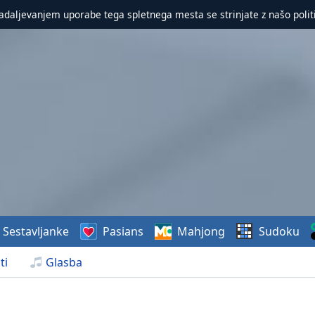
nadaljevanjem uporabe tega spletnega mesta se strinjate z našo polit
Sestavljanke
Pasians
Mahjong
Sudoku
ti
Glasba