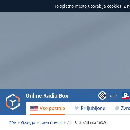
To spletno mesto uporablja
cookies
. Z 
Video
Player
is
loading.
Play
Video
Online Radio Box
Igre
Play
Skip
Vse postaje
Priljubljene
Zvrs
Backward
Skip
Forward
ZDA
Georgija
Lawrenceville
Alfa Radio Atlanta 103.9
Mute