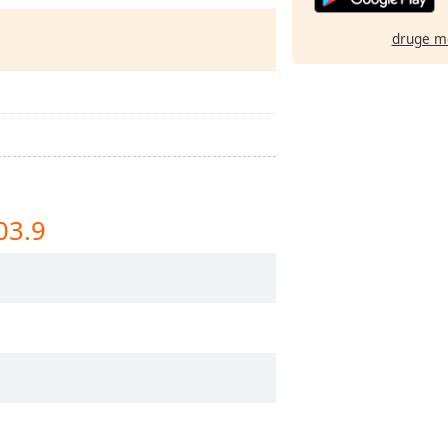
druge m
03.9