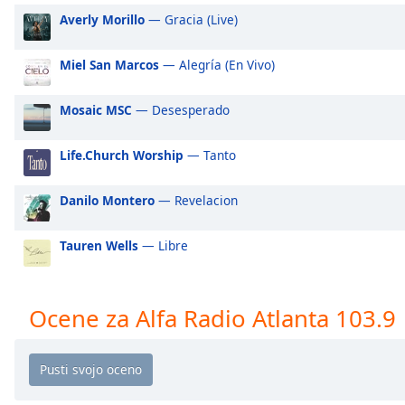
Audio
Averly Morillo
— Gracia (Live)
Track
Picture-
Miel San Marcos
— Alegría (En Vivo)
in-
Picture
Fullscreen
Mosaic MSC
— Desesperado
This
is
Life.Church Worship
— Tanto
a
modal
Danilo Montero
— Revelacion
window.
Beginning
Tauren Wells
— Libre
of
dialog
window.
Ocene za Alfa Radio Atlanta 103.9
Escape
will
cancel
and
close