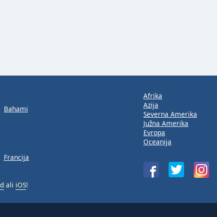
Afrika
Azija
Bahami
Severna Amerika
Južna Amerika
Evropa
Oceanija
Francija
id
ali
iOS
!