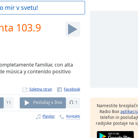
o mir v svetu!
nta 103.9
ompletamente familiar, con alta
 de música y contenido positivo
Spletna stran
11
Poslušaj v živo
1
Namestite brezplačn
Radio Box
aplikacij
Playlist
Kontakti
telefon in poslušaj
radijske postaje na sp