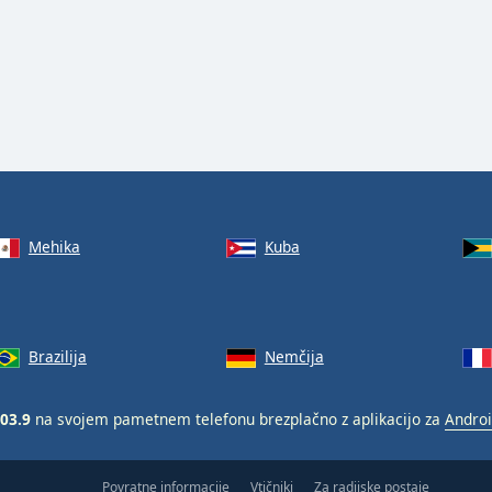
Mehika
Kuba
Brazilija
Nemčija
103.9
na svojem pametnem telefonu brezplačno z aplikacijo za
Andro
Povratne informacije
Vtičniki
Za radijske postaje