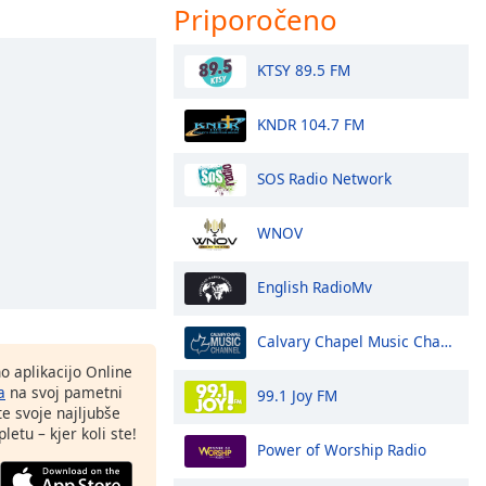
Priporočeno
KTSY 89.5 FM
KNDR 104.7 FM
SOS Radio Network
WNOV
English RadioMv
Calvary Chapel Music Channel
o aplikacijo Online
a
na svoj pametni
99.1 Joy FM
te svoje najljubše
letu – kjer koli ste!
Power of Worship Radio