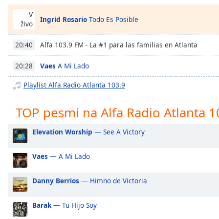
Chapters
V
Ingrid Rosario
Todo Es Posible
Chapters
živo
Descriptions
Alfa 103.9 FM - La #1 para las familias en Atlanta
20:40
descriptions
Vaes
A Mi Lado
20:28
off
,
selected
Playlist Alfa Radio Atlanta 103.9
Subtitles
TOP pesmi na Alfa Radio Atlanta 1
subtitles
settings
,
Elevation Worship
— See A Victory
opens
subtitles
Vaes
— A Mi Lado
settings
dialog
Danny Berrios
— Himno de Victoria
subtitles
off
,
selected
Barak
— Tu Hijo Soy