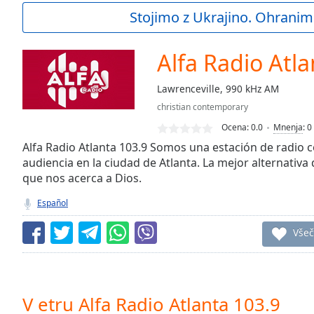
Current
Stojimo z Ukrajino. Ohranim
Time
0:00
/
Duration
-:-
Alfa Radio Atla
Loaded
:
0.00%
Lawrenceville, 990 kHz AM
0:00
christian contemporary
Stream
Type
LIVE
Ocena:
0.0
Mnenja
:
0
Seek to
Alfa Radio Atlanta 103.9 Somos una estación de radio c
live,
audiencia en la ciudad de Atlanta. La mejor alternativa
currently
que nos acerca a Dios.
behind
live
LIVE
Remaining
Español
Time
-
-:-
Všeč
1x
Playback
Rate
V etru Alfa Radio Atlanta 103.9