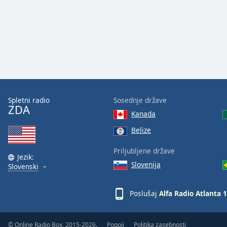
Color
Opacity
Font
Size
Spletni radio
Sosednje države
Text
ZDA
Edge
Kanada
Style
Belize
Priljubljene države
Font
Jezik:
Family
Slovenija
Slovenski
Poslušaj
Alfa Radio Atlanta 
Reset
Done
Close
© Online Radio Box, 2015-2026.
Pogoji
Politika zasebnosti
Modal