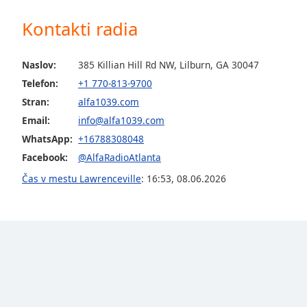
the
Kontakti radia
window.
Text
Naslov:
385 Killian Hill Rd NW, Lilburn, GA 30047
Color
Telefon:
+1 770-813-9700
Stran:
alfa1039.com
Opacity
Email:
info@alfa1039.com
WhatsApp:
+16788308048
Text
Facebook:
@AlfaRadioAtlanta
Background
Čas v mestu Lawrenceville
:
16:53
,
08.06.2026
Color
Opacity
Caption
Area
Background