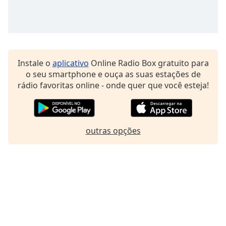
Family
Reset
Done
Instale o
aplicativo
Online Radio Box gratuito para
Close
Modal
o seu smartphone e ouça as suas estações de
Dialog
rádio favoritas online - onde quer que você esteja!
End
of
dialog
window.
outras opções