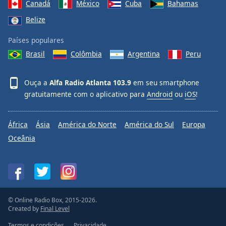
Canadá
México
Cuba
Bahamas
Belize
Países populares
Brasil
Colômbia
Argentina
Peru
Ouça a
Alfa Radio Atlanta 103.9
em seu smartphone
gratuitamente com o aplicativo para
Android
ou
iOS
!
África
Ásia
América do Norte
América do Sul
Europa
Oceânia
© Online Radio Box, 2015-2026.
Created by
Final Level
Termos e condições
Privacidade