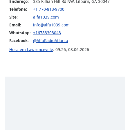
Endereço:
385 Killian Hill Rd NW, Lilburn, GA 30047
Opacity
Telefone:
+1 770-813-9700
Site:
alfa1039.com
Caption
Email:
info@alfa1039.com
Area
WhatsApp:
+16788308048
Background
Facebook:
@AlfaRadioAtlanta
Color
Hora em Lawrenceville
:
09:26
,
08.06.2026
Opacity
Font
Size
Text
Edge
Style
Font