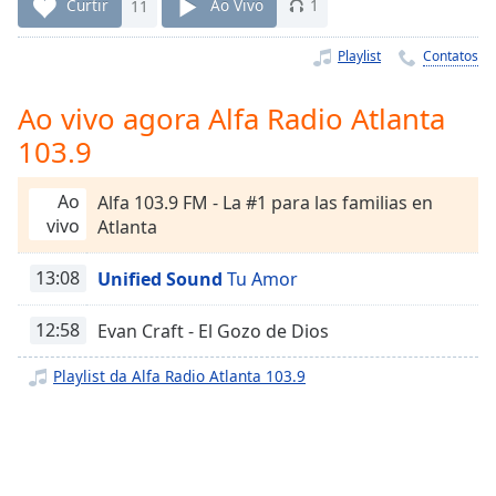
Time
-
Curtir
11
Ao Vivo
1
-:-
Playlist
Contatos
1x
Playback
Ao vivo agora Alfa Radio Atlanta
Rate
103.9
Chapters
Ao
Alfa 103.9 FM - La #1 para las familias en
Chapters
vivo
Atlanta
Descriptions
13:08
Unified Sound
Tu Amor
descriptions
off
,
12:58
Evan Craft - El Gozo de Dios
selected
Playlist da Alfa Radio Atlanta 103.9
Subtitles
subtitles
settings
,
opens