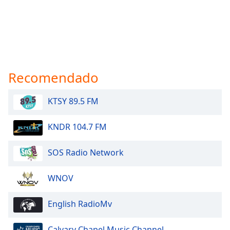
Recomendado
KTSY 89.5 FM
KNDR 104.7 FM
SOS Radio Network
WNOV
English RadioMv
Calvary Chapel Music Channel