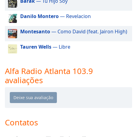
Barak
— Tu Hijo Soy
dialog
window.
Danilo Montero
— Revelacion
Escape
will
cancel
Montesanto
— Como David (feat. Jairon High)
and
close
Tauren Wells
— Libre
the
window.
Alfa Radio Atlanta 103.9
Text
avaliações
Color
Opacity
Text
Contatos
Background
Color