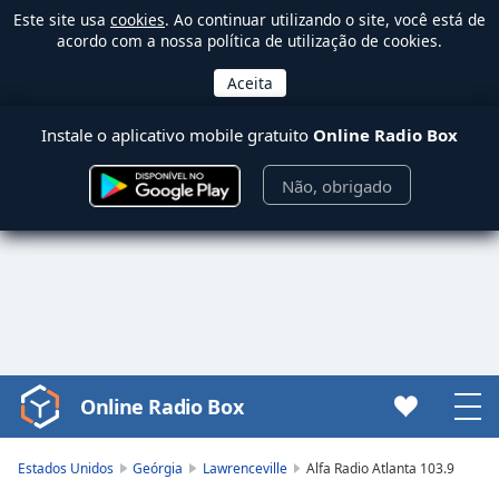
Este site usa
cookies
. Ao continuar utilizando o site, você está de
acordo com a nossa política de utilização de cookies.
Instale o aplicativo mobile gratuito
Online Radio Box
Não, obrigado
Online Radio Box
Video
Player
is
Estados Unidos
Geórgia
Lawrenceville
Alfa Radio Atlanta 103.9
loading.