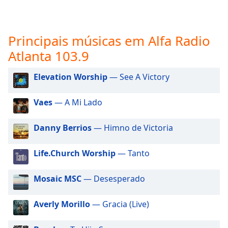
subtitles
settings
dialog
subtitles
Principais músicas em Alfa Radio
off
,
Atlanta 103.9
selected
Elevation Worship
— See A Victory
Audio
Track
Vaes
— A Mi Lado
Picture-
in-
Picture
Danny Berrios
— Himno de Victoria
Fullscreen
This
Life.Church Worship
— Tanto
is
a
modal
Mosaic MSC
— Desesperado
window.
Averly Morillo
— Gracia (Live)
Beginning
of