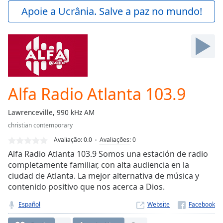
Play
Apoie a Ucrânia. Salve a paz no mundo!
Video
Play
Skip
Backward
Skip
Forward
Mute
Current
Alfa Radio Atlanta 103.9
Time
0:00
/
Lawrenceville, 990 kHz AM
Duration
-:-
christian contemporary
Loaded
:
0.00%
Avaliação:
0.0
Avaliações
:
0
Stream
Alfa Radio Atlanta 103.9 Somos una estación de radio
Type
LIVE
completamente familiar, con alta audiencia en la
ciudad de Atlanta. La mejor alternativa de música y
Seek to
live,
contenido positivo que nos acerca a Dios.
currently
behind
Español
Website
live
LIVE
Remaining