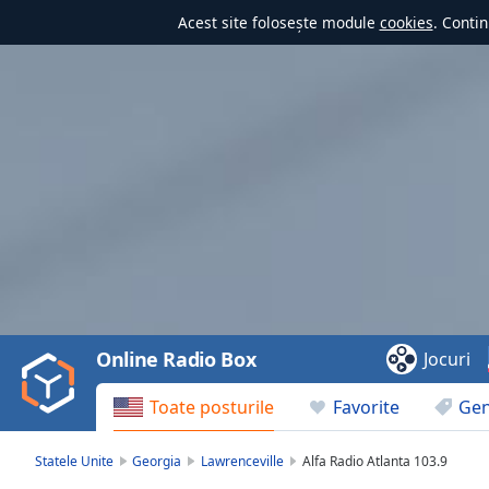
Acest site folosește module
cookies
. Contin
Video
Player
is
loading.
Play
Video
Online Radio Box
Jocuri
Play
Skip
Toate posturile
Favorite
Gen
Backward
Skip
Forward
Statele Unite
Georgia
Lawrenceville
Alfa Radio Atlanta 103.9
Mute