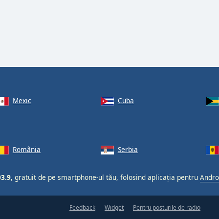
Mexic
Cuba
România
Serbia
03.9
, gratuit de pe smartphone-ul tău, folosind aplicația pentru
Andro
Feedback
Widget
Pentru posturile de radio