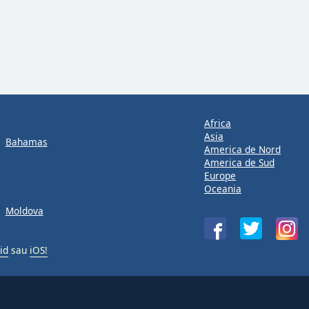
Africa
Asia
Bahamas
America de Nord
America de Sud
Europe
Oceania
Moldova
id
sau
iOS!