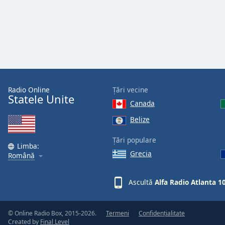
Color
Opacity
Font
Size
Radio Online
Țări vecine
Statele Unite
Text
Canada
Edge
Belize
Style
Țări populare
Limba:
Font
Grecia
Română
Family
Ascultă
Alfa Radio Atlanta 1
Reset
Done
© Online Radio Box, 2015-2026.
Termeni
Confidențialitate
Close
Created by
Final Level
Modal