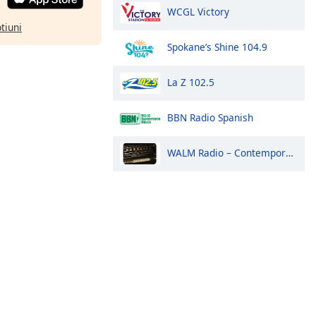
WCGL Victory
ptiuni
Spokane’s Shine 104.9
La Z 102.5
BBN Radio Spanish
WALM Radio – Contemporary Christian