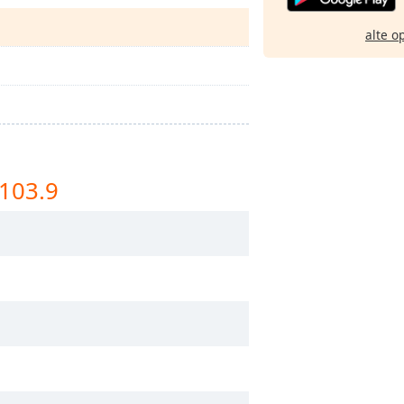
alte o
 103.9