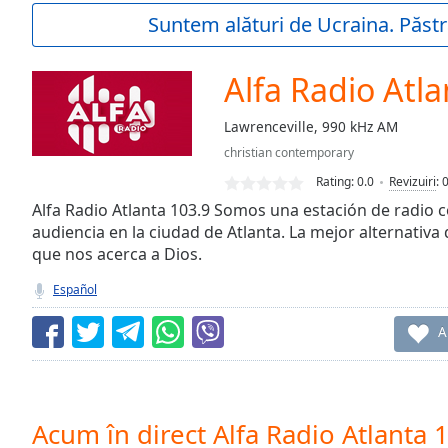
Current
Suntem alături de Ucraina. Păstr
Time
0:00
/
Duration
-:-
Alfa Radio Atla
Loaded
:
0.00%
Lawrenceville, 990 kHz AM
0:00
christian contemporary
Stream
Type
LIVE
Rating:
0.0
Revizuiri
:
Seek to
Alfa Radio Atlanta 103.9 Somos una estación de radio c
live,
audiencia en la ciudad de Atlanta. La mejor alternativa
currently
que nos acerca a Dios.
behind
live
LIVE
Remaining
Español
Time
-
-:-
A
1x
Playback
Rate
Acum în direct Alfa Radio Atlanta 