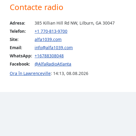
Contacte radio
the
window.
Adresa:
385 Killian Hill Rd NW, Lilburn, GA 30047
Text
Telefon:
+1 770-813-9700
Color
Site:
alfa1039.com
Email:
info@alfa1039.com
Opacity
WhatsApp:
+16788308048
Facebook:
@AlfaRadioAtlanta
Text
Ora în Lawrenceville
:
14:13
,
08.08.2026
Background
Color
Opacity
Caption
Area
Background