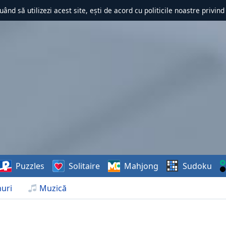
uând să utilizezi acest site, ești de acord cu politicile noastre privin
Puzzles
Solitaire
Mahjong
Sudoku
uri
Muzică