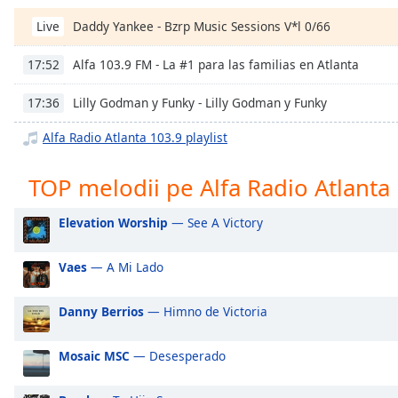
Chapters
Daddy Yankee - Bzrp Music Sessions V*l 0/66
Live
Chapters
Alfa 103.9 FM - La #1 para las familias en Atlanta
17:52
Descriptions
Lilly Godman y Funky - Lilly Godman y Funky
17:36
descriptions
off
,
Alfa Radio Atlanta 103.9 playlist
selected
TOP melodii pe Alfa Radio Atlanta
Subtitles
subtitles
Elevation Worship
— See A Victory
settings
,
opens
Vaes
— A Mi Lado
subtitles
settings
dialog
Danny Berrios
— Himno de Victoria
subtitles
off
,
Mosaic MSC
— Desesperado
selected