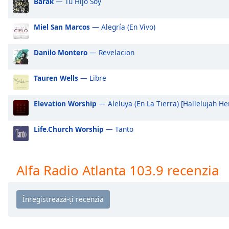
Barak
— Tu Hijo Soy
Audio
Track
Miel San Marcos
— Alegría (En Vivo)
Picture-
in-
Picture
Danilo Montero
— Revelacion
Fullscreen
This
Tauren Wells
— Libre
is
a
modal
Elevation Worship
— Aleluya (En La Tierra) [Hallelujah H
window.
Life.Church Worship
— Tanto
Beginning
of
dialog
Alfa Radio Atlanta 103.9 recenzia
window.
Escape
will
cancel
and
close