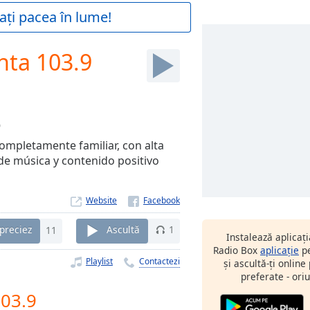
ați pacea în lume!
nta 103.9
0
ompletamente familiar, con alta
 de música y contenido positivo
Website
preciez
11
Ascultă
1
Instalează aplicaț
Radio Box
aplicație
pe
Playlist
Contactezi
și ascultă-ți online
preferate - oriu
103.9