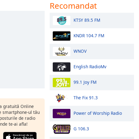
Recomandat
KTSY 89.5 FM
KNDR 104.7 FM
WNOV
English RadioMv
99.1 Joy FM
The Fix 91.3
ia gratuită Online
 smartphone-ul tău
Power of Worship Radio
 posturile de radio
nde te-ai afla!
G 106.3