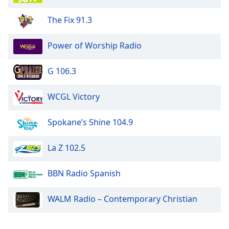
The Fix 91.3
Power of Worship Radio
G 106.3
WCGL Victory
Spokane’s Shine 104.9
La Z 102.5
BBN Radio Spanish
WALM Radio – Contemporary Christian