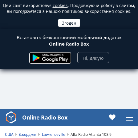
Цей сайт використовує
cookies
. Продовжуючи роботу з сайтом,
ви погоджуєтеся з нашою політикою використання cookies.
Встановіть безкоштовний мобільний додаток
Online Radio Box
Ні, дякую
Online Radio Box
Video
Player
is
США
Джорджія
Lawrenceville
Alfa Radio Atlanta 103.9