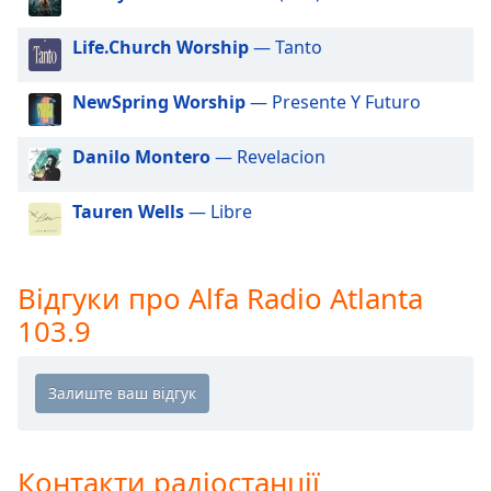
of
dialog
Life.Church Worship
— Tanto
window.
Escape
NewSpring Worship
— Presente Y Futuro
will
cancel
and
Danilo Montero
— Revelacion
close
the
Tauren Wells
— Libre
window.
Text
Відгуки про Alfa Radio Atlanta
Color
103.9
Opacity
Text
Background
Color
Контакти радіостанції