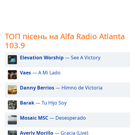
subtitles
settings
dialog
subtitles
off
,
ТОП пісень на Alfa Radio Atlanta
selected
103.9
Audio
Track
Elevation Worship
— See A Victory
Picture-
Vaes
— A Mi Lado
in-
Picture
Fullscreen
Danny Berrios
— Himno de Victoria
This
is
Barak
— Tu Hijo Soy
a
modal
window.
Mosaic MSC
— Desesperado
Beginning
Averly Morillo
— Gracia (Live)