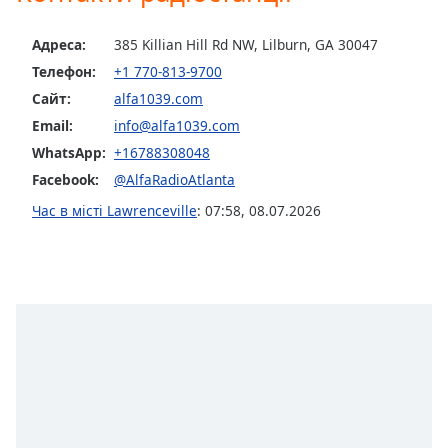
Opacity
Адреса:
385 Killian Hill Rd NW, Lilburn, GA 30047
Телефон:
+1 770-813-9700
Caption
Сайт:
alfa1039.com
Area
Email:
info@alfa1039.com
Background
WhatsApp:
+16788308048
Color
Facebook:
@AlfaRadioAtlanta
Час в місті Lawrenceville
:
07:58
,
08.07.2026
Opacity
Font
Size
Text
Edge
Style