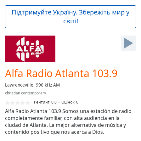
loading.
Play
Підтримуйте Україну. Збережіть мир у
Video
світі!
Play
Skip
Backward
Skip
Forward
Mute
Current
Time
0:00
Alfa Radio Atlanta 103.9
/
Duration
-:-
Lawrenceville, 990 kHz AM
Loaded
:
christian contemporary
0.00%
Stream
Рейтинг:
0.0
Оцінок
:
0
Type
LIVE
Alfa Radio Atlanta 103.9 Somos una estación de radio
Seek to
completamente familiar, con alta audiencia en la
live,
ciudad de Atlanta. La mejor alternativa de música y
currently
behind
contenido positivo que nos acerca a Dios.
live
LIVE