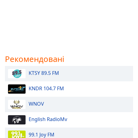
Рекомендовані
KTSY 89.5 FM
KNDR 104.7 FM
WNOV
English RadioMv
99.1 Joy FM