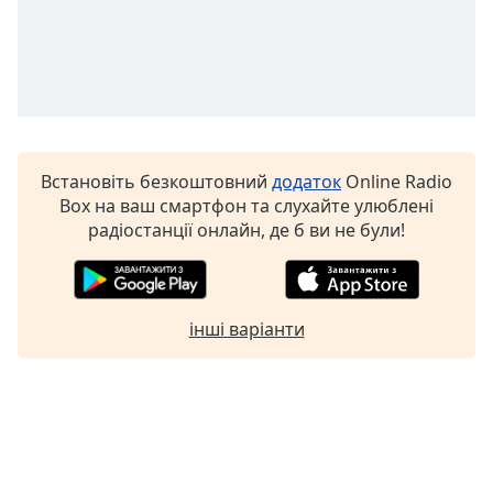
Font
Family
Reset
Done
Close
Modal
Встановіть безкоштовний
додаток
Online Radio
Dialog
Box на ваш смартфон та слухайте улюблені
End
радіостанції онлайн, де б ви не були!
of
dialog
window.
інші варіанти