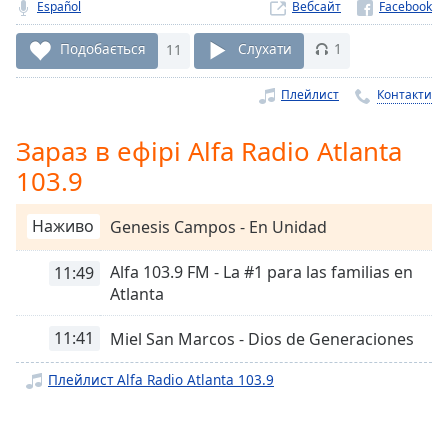
Remaining
Español
Вебсайт
Time
-
-:-
Подобається
11
Слухати
1
1x
Плейлист
Контакти
Playback
Rate
Зараз в ефірі Alfa Radio Atlanta
Chapters
103.9
Chapters
Наживо
Genesis Campos - En Unidad
Descriptions
Alfa 103.9 FM - La #1 para las familias en
11:49
descriptions
Atlanta
off
,
selected
11:41
Miel San Marcos - Dios de Generaciones
Subtitles
Плейлист Alfa Radio Atlanta 103.9
subtitles
settings
,
opens