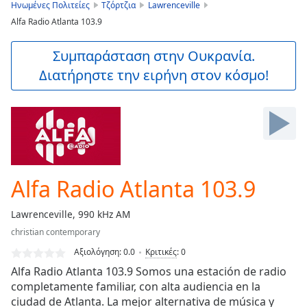
is
Ηνωμένες Πολιτείες
Τζόρτζια
Lawrenceville
loading.
Alfa Radio Atlanta 103.9
Play
Video
Συμπαράσταση στην Ουκρανία.
Play
Διατήρηστε την ειρήνη στον κόσμο!
Skip
Backward
Skip
Forward
Mute
Current
Time
0:00
/
Alfa Radio Atlanta 103.9
Duration
-:-
Loaded
:
Lawrenceville, 990 kHz AM
0.00%
Stream
christian contemporary
Type
LIVE
Αξιολόγηση:
0.0
Κριτικές
:
0
Seek to
Alfa Radio Atlanta 103.9 Somos una estación de radio
live,
completamente familiar, con alta audiencia en la
currently
behind
ciudad de Atlanta. La mejor alternativa de música y
live
LIVE