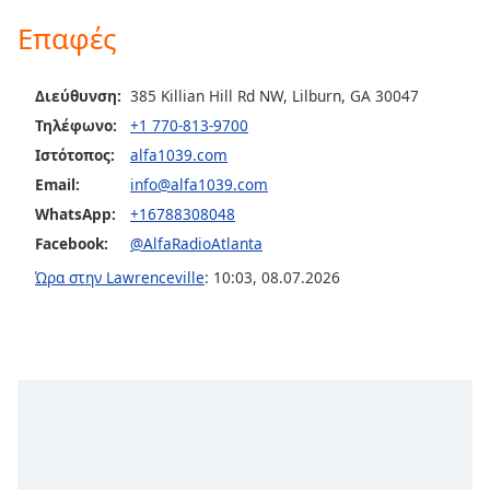
Color
Επαφές
Opacity
Διεύθυνση:
385 Killian Hill Rd NW, Lilburn, GA 30047
Τηλέφωνο:
+1 770-813-9700
Caption
Area
Ιστότοπος:
alfa1039.com
Background
Email:
info@alfa1039.com
Color
WhatsApp:
+16788308048
Facebook:
@AlfaRadioAtlanta
Opacity
Ώρα στην Lawrenceville
:
10:03
,
08.07.2026
Font
Size
Text
Edge
Style