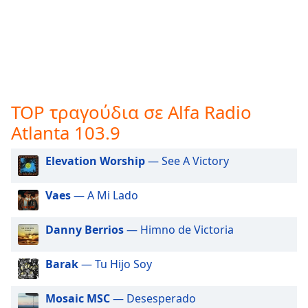
opens
subtitles
settings
dialog
subtitles
off
,
selected
TOP τραγούδια σε Alfa Radio
Atlanta 103.9
Audio
Track
Elevation Worship
— See A Victory
Picture-
in-
Picture
Vaes
— A Mi Lado
Fullscreen
This
Danny Berrios
— Himno de Victoria
is
a
modal
Barak
— Tu Hijo Soy
window.
Mosaic MSC
— Desesperado