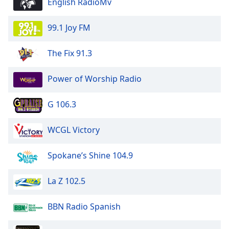
English RadioMv
99.1 Joy FM
The Fix 91.3
Power of Worship Radio
G 106.3
WCGL Victory
Spokane’s Shine 104.9
La Z 102.5
BBN Radio Spanish