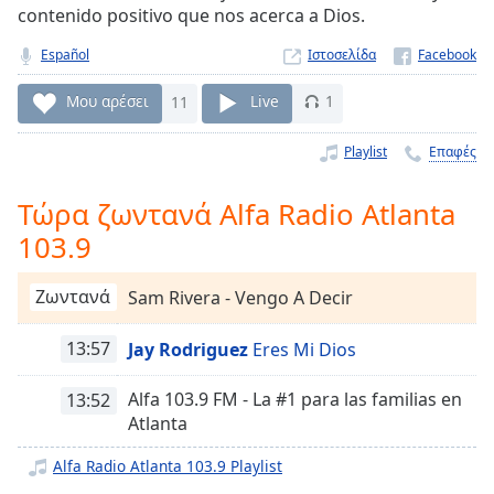
contenido positivo que nos acerca a Dios.
Remaining
Time
-
Español
Ιστοσελίδα
-:-
Μου αρέσει
11
Live
1
1x
Playback
Playlist
Επαφές
Rate
Τώρα ζωντανά Alfa Radio Atlanta
Chapters
103.9
Chapters
Descriptions
Ζωντανά
Sam Rivera - Vengo A Decir
descriptions
13:57
Jay Rodriguez
Eres Mi Dios
off
,
selected
Alfa 103.9 FM - La #1 para las familias en
13:52
Atlanta
Subtitles
subtitles
Alfa Radio Atlanta 103.9 Playlist
settings
,