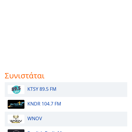
Συνιστάται
KTSY 89.5 FM
KNDR 104.7 FM
WNOV