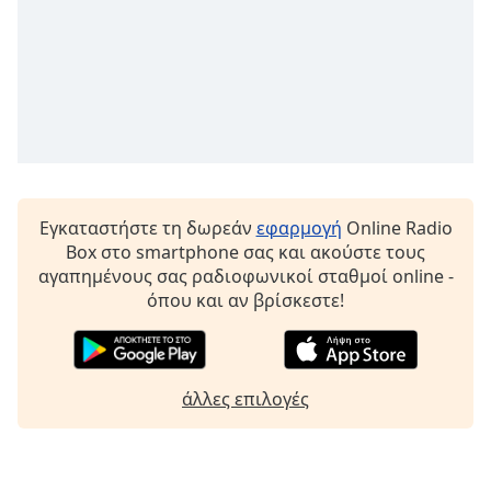
Font
Family
Reset
Done
Close
Modal
Dialog
Εγκαταστήστε τη δωρεάν
εφαρμογή
Online Radio
End
Box στο smartphone σας και ακούστε τους
of
αγαπημένους σας ραδιοφωνικοί σταθμοί online -
dialog
όπου και αν βρίσκεστε!
window.
άλλες επιλογές