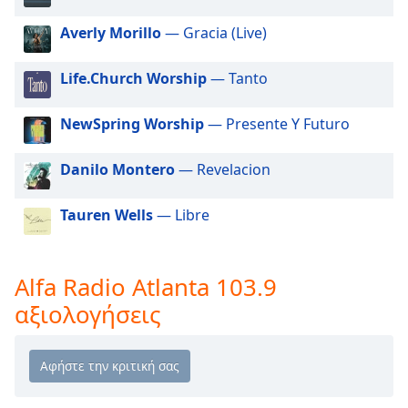
Beginning
of
Averly Morillo
— Gracia (Live)
dialog
window.
Life.Church Worship
— Tanto
Escape
will
cancel
NewSpring Worship
— Presente Y Futuro
and
close
Danilo Montero
— Revelacion
the
window.
Tauren Wells
— Libre
Text
Color
Alfa Radio Atlanta 103.9
αξιολογήσεις
Opacity
Text
Background