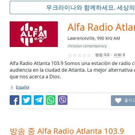
Current
우크라이나와 함께하세요. 세상의
Time
0:00
/
Duration
-:-
Alfa Radio Atla
Loaded
:
0.00%
Lawrenceville, 990 kHz AM
0:00
christian contemporary
Stream
Type
LIVE
평점:
0.0
리뷰
:
0
Seek to
Alfa Radio Atlanta 103.9 Somos una estación de radio c
live,
audiencia en la ciudad de Atlanta. La mejor alternativa
currently
que nos acerca a Dios.
behind
live
LIVE
Remaining
Español
Time
-
-:-
좋아
1x
Playback
Rate
방송 중 Alfa Radio Atlanta 103.9