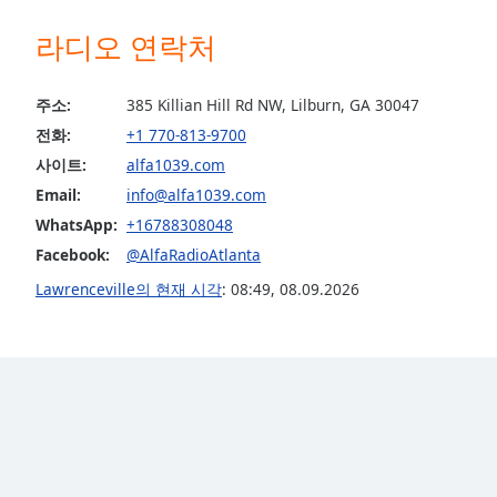
the
라디오 연락처
window.
Text
주소:
385 Killian Hill Rd NW, Lilburn, GA 30047
Color
전화:
+1 770-813-9700
사이트:
alfa1039.com
Opacity
Email:
info@alfa1039.com
WhatsApp:
+16788308048
Text
Facebook:
@AlfaRadioAtlanta
Background
Lawrenceville의 현재 시각
:
08:49
,
08.09.2026
Color
Opacity
Caption
Area
Background