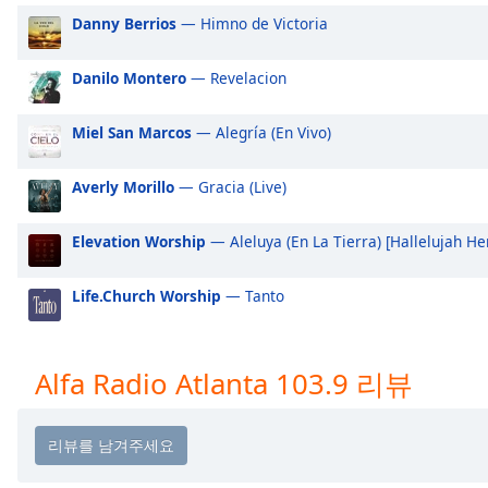
Audio
Danny Berrios
— Himno de Victoria
Track
Picture-
Danilo Montero
— Revelacion
in-
Picture
Fullscreen
Miel San Marcos
— Alegría (En Vivo)
This
is
Averly Morillo
— Gracia (Live)
a
modal
Elevation Worship
— Aleluya (En La Tierra) [Hallelujah H
window.
Beginning
Life.Church Worship
— Tanto
of
dialog
window.
Alfa Radio Atlanta 103.9 리뷰
Escape
will
cancel
and
close