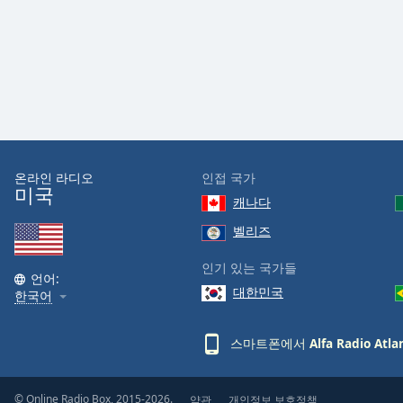
Color
Opacity
Font
Size
온라인 라디오
인접 국가
Text
미국
Edge
캐나다
Style
벨리즈
인기 있는 국가들
Font
언어:
Family
대한민국
한국어
스마트폰에서
Alfa Radio Atla
Reset
Done
Close
© Online Radio Box, 2015-2026.
약관
개인정보 보호정책
Modal