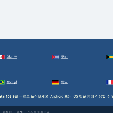
멕시코
쿠바
브라질
독일
nta 103.9
를 무료로 들어보세요!
Android
또는
iOS
앱을 통해 이용할 수 
피드백
위젯
라디오 방송국용