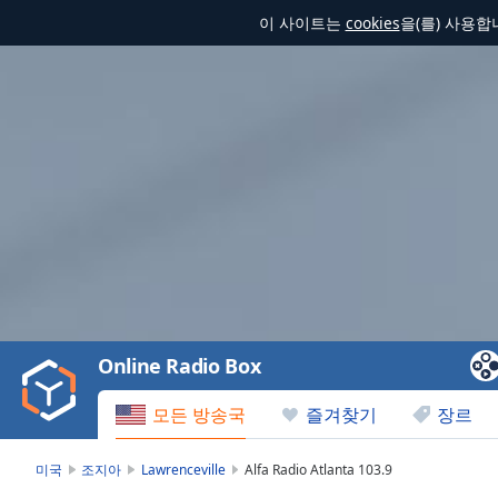
이 사이트는
cookies
을(를) 사용
Video
Player
is
loading.
Play
Video
Online Radio Box
Play
Skip
모든 방송국
즐겨찾기
장르
Backward
Skip
Forward
미국
조지아
Lawrenceville
Alfa Radio Atlanta 103.9
Mute