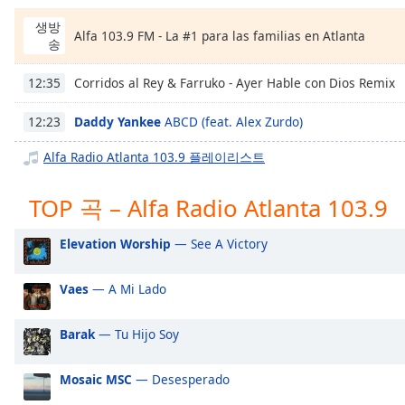
Chapters
생방
Alfa 103.9 FM - La #1 para las familias en Atlanta
Chapters
송
Descriptions
Corridos al Rey & Farruko - Ayer Hable con Dios Remix
12:35
descriptions
Daddy Yankee
ABCD (feat. Alex Zurdo)
12:23
off
,
selected
Alfa Radio Atlanta 103.9 플레이리스트
Subtitles
TOP 곡 – Alfa Radio Atlanta 103.9
subtitles
settings
,
Elevation Worship
— See A Victory
opens
subtitles
Vaes
— A Mi Lado
settings
dialog
Barak
— Tu Hijo Soy
subtitles
off
,
selected
Mosaic MSC
— Desesperado