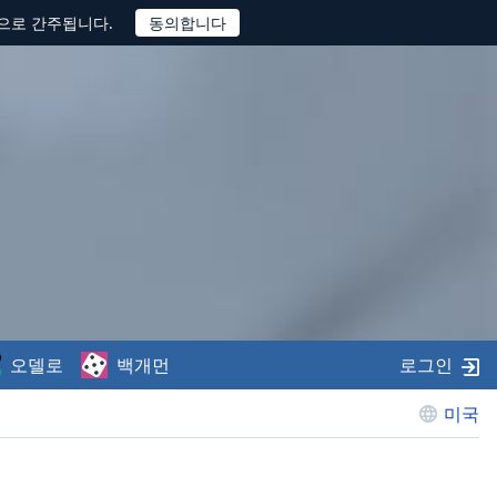
것으로 간주됩니다.
오델로
백개먼
로그인
미국