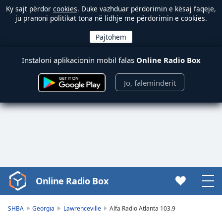
Ky sajt përdor
cookies
. Duke vazhduar përdorimin e kësaj faqeje,
ju pranoni politikat tona në lidhje me përdorimin e cookies.
Instaloni aplikacionin mobil falas
Online Radio Box
Jo, faleminderit
Online Radio Box
Video
Player
is
SHBA
Georgia
Lawrenceville
Alfa Radio Atlanta 103.9
loading.