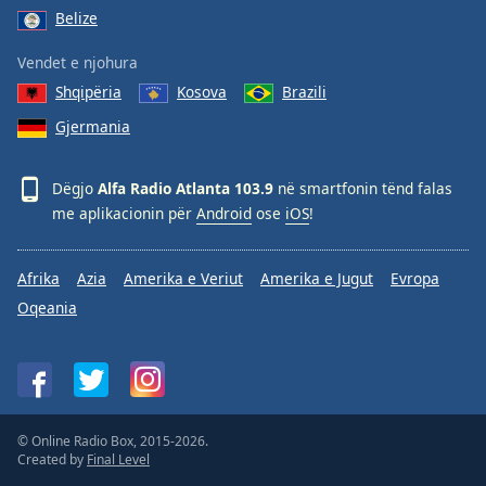
Belize
Vendet e njohura
Shqipëria
Kosova
Brazili
Gjermania
Dëgjo
Alfa Radio Atlanta 103.9
në smartfonin tënd falas
me aplikacionin për
Android
ose
iOS
!
Afrika
Azia
Amerika e Veriut
Amerika e Jugut
Evropa
Oqeania
© Online Radio Box, 2015-2026.
Created by
Final Level