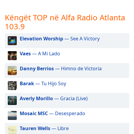
subtitles
settings
dialog
Këngët TOP në Alfa Radio Atlanta
subtitles
103.9
off
,
selected
Elevation Worship
— See A Victory
Audio
Track
Vaes
— A Mi Lado
Picture-
in-
Danny Berrios
— Himno de Victoria
Picture
Fullscreen
Barak
— Tu Hijo Soy
This
is
a
Averly Morillo
— Gracia (Live)
modal
window.
Mosaic MSC
— Desesperado
Beginning
Tauren Wells
— Libre
of