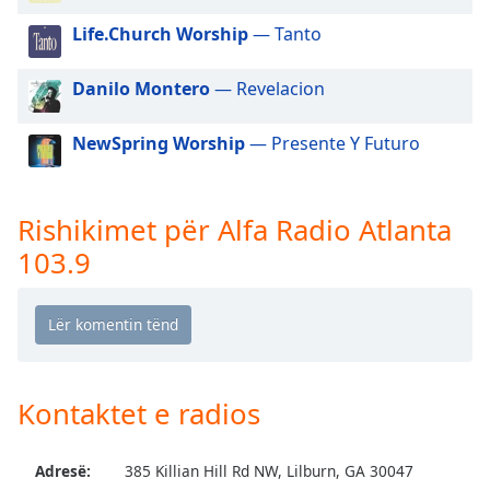
dialog
Life.Church Worship
— Tanto
window.
Escape
will
Danilo Montero
— Revelacion
cancel
and
NewSpring Worship
— Presente Y Futuro
close
the
window.
Rishikimet për Alfa Radio Atlanta
103.9
Text
Color
Opacity
Kontaktet e radios
Text
Background
Color
Adresë:
385 Killian Hill Rd NW, Lilburn, GA 30047