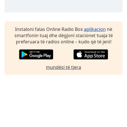
Family
Reset
Instaloni falas Online Radio Box
aplikacion
në
Done
smartfonin tuaj dhe dëgjoni stacionet tuaja të
Close
Modal
preferuara të radios online – kudo që të jeni!
Dialog
End
of
dialog
mundësi të tjera
window.