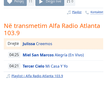
Time
-
Pëlqej
11
Dëgjo live
0
-:-
Playlist
Kontaktet
1x
Playback
Në transmetim Alfa Radio Atlanta
Rate
103.9
Chapters
Drejtë
Julissa
Creemos
Chapters
04:25
Miel San Marcos
Alegría (En Vivo)
Descriptions
descriptions
04:21
Tercer Cielo
Mi Casa Y Yo
off
,
selected
Playlist i Alfa Radio Atlanta 103.9
Subtitles
subtitles
settings
,
opens