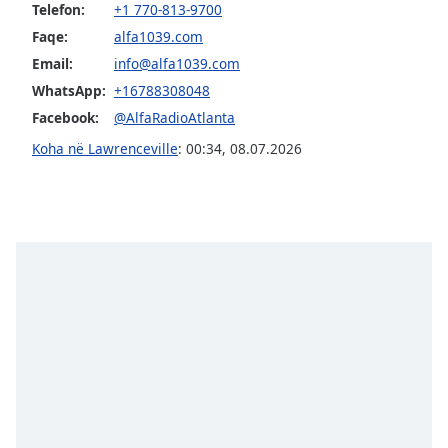
Telefon:
+1 770-813-9700
Opacity
Faqe:
alfa1039.com
Email:
info@alfa1039.com
Caption
WhatsApp:
+16788308048
Area
Facebook:
@AlfaRadioAtlanta
Background
Color
Koha në Lawrenceville
:
00:34
,
08.07.2026
Opacity
Font
Size
Text
Edge
Style
Font