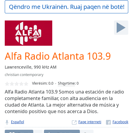
Play
Qëndro me Ukrainën. Ruaj paqen në botë!
Video
Play
Skip
Backward
Skip
Forward
Mute
Current
Alfa Radio Atlanta 103.9
Time
0:00
/
Lawrenceville, 990 kHz AM
Duration
-:-
christian contemporary
Loaded
:
0.00%
Vlerësim:
0.0
Shqyrtime
:
0
Stream
Alfa Radio Atlanta 103.9 Somos una estación de radio
Type
LIVE
completamente familiar, con alta audiencia en la
ciudad de Atlanta. La mejor alternativa de música y
Seek to
live,
contenido positivo que nos acerca a Dios.
currently
behind
Español
Faqe interneti
live
LIVE
Remaining