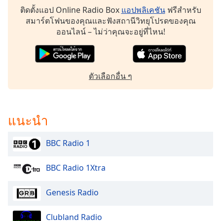
subtitles
ติดตั้งแอป Online Radio Box
แอปพลิเคชัน
ฟรีสำหรับ
settings
สมาร์ตโฟนของคุณและฟังสถานีวิทยุโปรดของคุณ
dialog
ออนไลน์ – ไม่ว่าคุณจะอยู่ที่ไหน!
subtitles
off
,
selected
ตัวเลือกอื่น ๆ
Audio
Track
Picture-
in-
แนะนำ
Picture
Fullscreen
This
BBC Radio 1
is
a
BBC Radio 1Xtra
modal
window.
Genesis Radio
Beginning
of
Clubland Radio