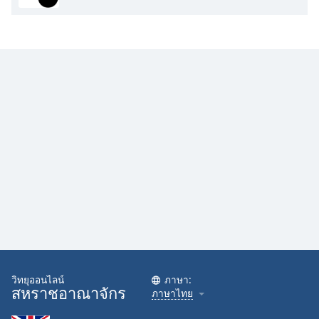
Opacity
Caption
Area
Background
Color
Opacity
Font
Size
Text
Edge
Style
วิทยุออนไลน์
ภาษา:
สหราชอาณาจักร
ภาษาไทย
Font