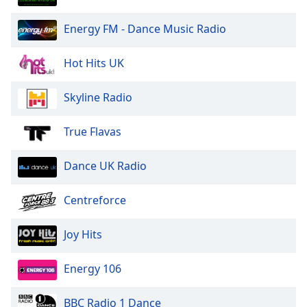
dialog
window.
Energy FM - Dance Music Radio
Escape
will
Hot Hits UK
cancel
and
Skyline Radio
close
the
window.
True Flavas
Text
Dance UK Radio
Color
Centreforce
Opacity
Joy Hits
Text
Energy 106
Background
Color
BBC Radio 1 Dance