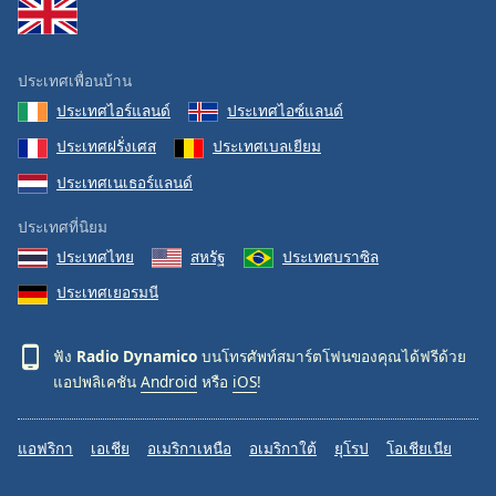
Family
ประเทศเพื่อนบ้าน
Reset
ประเทศไอร์แลนด์
ประเทศไอซ์แลนด์
Done
Close
ประเทศฝรั่งเศส
ประเทศเบลเยียม
Modal
Dialog
ประเทศเนเธอร์แลนด์
End
of
ประเทศที่นิยม
dialog
ประเทศไทย
สหรัฐ
ประเทศบราซิล
window.
ประเทศเยอรมนี
ฟัง
Radio Dynamico
บนโทรศัพท์สมาร์ตโฟนของคุณได้ฟรีด้วย
แอปพลิเคชัน
Android
หรือ
iOS
!
แอฟริกา
เอเชีย
อเมริกาเหนือ
อเมริกาใต้
ยุโรป
โอเชียเนีย