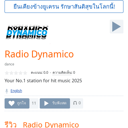
Play
ยืนเคียงข้างยูเครน รักษาสันติสุขในโลกนี้!
Video
Play
Skip
Backward
Skip
Forward
Mute
Current
Radio Dynamico
Time
0:00
/
dance
Duration
-:-
คะแนน:
0.0
ความคิดเห็น
:
0
Loaded
:
Your No.1 station for hit music 2025
0.00%
Stream
English
Type
LIVE
Seek to
ถูกใจ
11
รับฟังสด
0
live,
currently
behind
live
LIVE
รีวิว Radio Dynamico
Remaining