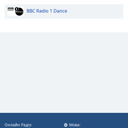
BBC Radio 1 Dance
Opacity
Caption
Area
Background
Color
Opacity
Font
Size
Text
Edge
Style
Онлайн Радіо
Мова: