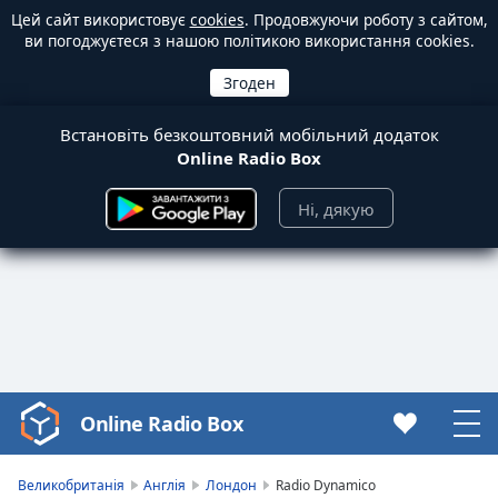
Цей сайт використовує
cookies
. Продовжуючи роботу з сайтом,
ви погоджуєтеся з нашою політикою використання cookies.
Встановіть безкоштовний мобільний додаток
Online Radio Box
Ні, дякую
Online Radio Box
Video
Player
is
Великобританія
Англія
Лондон
Radio Dynamico