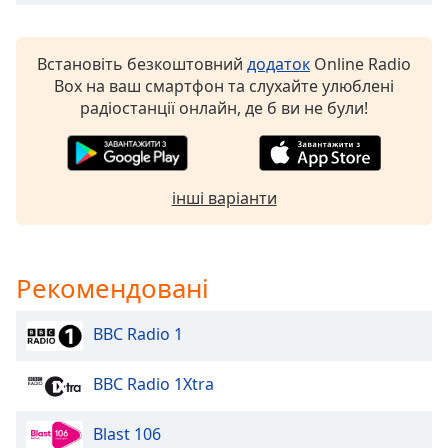
subtitles
settings
dialog
Встановіть безкоштовний
додаток
Online Radio
subtitles
Box на ваш смартфон та слухайте улюблені
off
,
радіостанції онлайн, де б ви не були!
selected
Audio
Track
інші варіанти
Picture-
in-
Picture
Fullscreen
Рекомендовані
This
is
BBC Radio 1
a
modal
BBC Radio 1Xtra
window.
Beginning
Blast 106