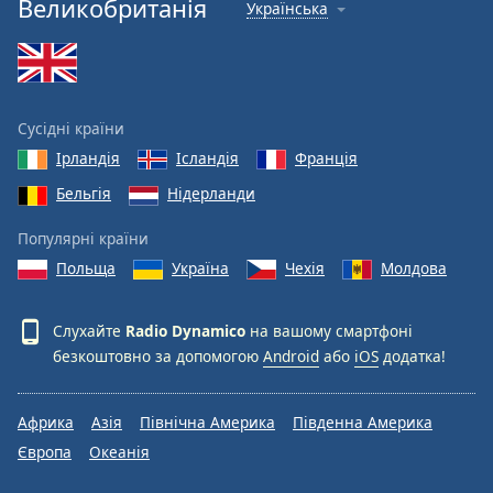
Великобританія
Українська
Font
Family
Reset
Сусідні країни
Done
Ірландія
Ісландія
Франція
Close
Modal
Dialog
Бельгія
Нідерланди
End
of
Популярні країни
dialog
Польща
Україна
Чехія
Молдова
window.
Слухайте
Radio Dynamico
на вашому смартфоні
безкоштовно за допомогою
Android
або
iOS
додатка!
Африка
Азія
Північна Америка
Південна Америка
Європа
Океанія