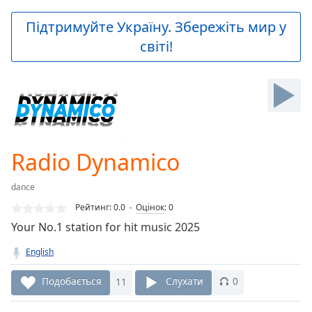
loading.
Play
Підтримуйте Україну. Збережіть мир у
Video
світі!
Play
Skip
Backward
Skip
Forward
Mute
Current
Time
0:00
Radio Dynamico
/
Duration
-:-
dance
Loaded
:
0.00%
Рейтинг:
0.0
Оцінок
:
0
Stream
Your No.1 station for hit music 2025
Type
LIVE
English
Seek to
live,
currently
Подобається
11
Слухати
0
behind
live
LIVE