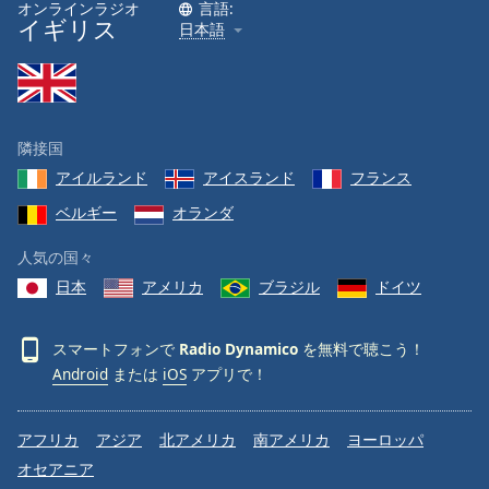
オンラインラジオ
言語:
イギリス
日本語
Font
Family
Reset
隣接国
Done
アイルランド
アイスランド
フランス
Close
Modal
Dialog
ベルギー
オランダ
End
of
人気の国々
dialog
日本
アメリカ
ブラジル
ドイツ
window.
スマートフォンで
Radio Dynamico
を無料で聴こう！
Android
または
iOS
アプリで！
アフリカ
アジア
北アメリカ
南アメリカ
ヨーロッパ
オセアニア