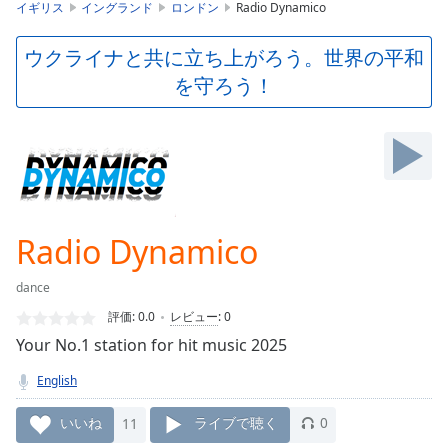
is
イギリス
イングランド
ロンドン
Radio Dynamico
loading.
Play
ウクライナと共に立ち上がろう。世界の平和
Video
を守ろう！
Play
Skip
Backward
Skip
Forward
Mute
Current
Time
0:00
Radio Dynamico
/
Duration
-:-
dance
Loaded
:
0.00%
評価:
0.0
レビュー
:
0
Stream
Your No.1 station for hit music 2025
Type
LIVE
English
Seek to
live,
currently
いいね
11
ライブで聴く
0
behind
live
LIVE