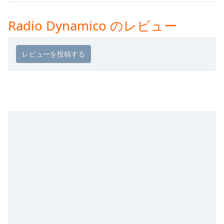
Remaining
Time
-
Radio Dynamico のレビュー
-:-
1x
Playback
Rate
Chapters
Chapters
Descriptions
descriptions
off
,
selected
Subtitles
subtitles
settings
,