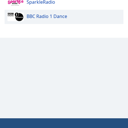
Color
SparkleRadio
BBC Radio 1 Dance
Opacity
Caption
Area
Background
Color
Opacity
Font
Size
Text
Edge
Style