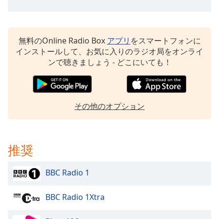
opens
subtitles
settings
dialog
無料のOnline Radio Box
アプリ
をスマートフォンに
subtitles
インストールして、お気に入りのラジオ局をオンライ
off
,
ンで聴きましょう - どこにいても！
selected
Audio
Track
その他のオプション
Picture-
in-
Picture
Fullscreen
推奨
This
is
BBC Radio 1
a
modal
BBC Radio 1Xtra
window.