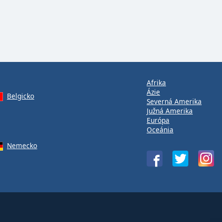
Afrika
Ázie
Belgicko
Severná Amerika
Južná Amerika
Európa
Oceánia
Nemecko