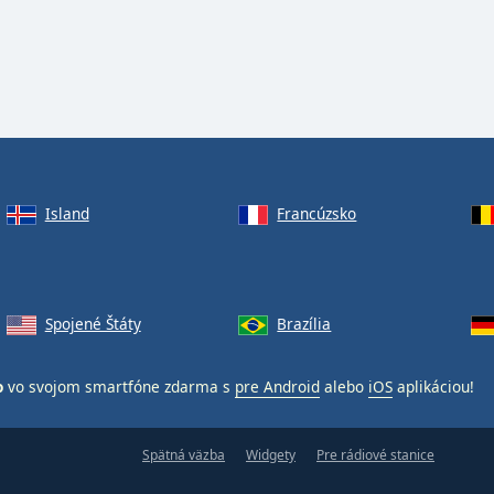
Island
Francúzsko
Spojené Štáty
Brazília
o
vo svojom smartfóne zdarma s
pre Android
alebo
iOS
aplikáciou!
Spätná väzba
Widgety
Pre rádiové stanice