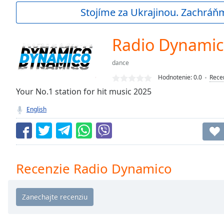
Current
Stojíme za Ukrajinou. Zachráň
Time
0:00
/
Duration
-:-
Radio Dynami
Loaded
:
0.00%
dance
0:00
Hodnotenie:
0.0
Rece
Stream
Type
Your No.1 station for hit music 2025
LIVE
Seek to
English
live,
currently
behind
live
LIVE
Remaining
Time
-
Recenzie Radio Dynamico
-:-
1x
Playback
Rate