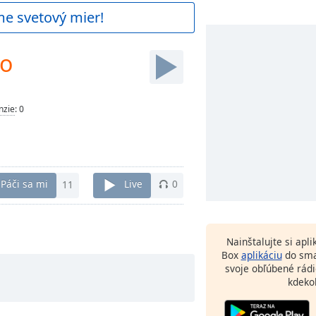
me svetový mier!
co
nzie
:
0
Páči sa mi
11
Live
0
Nainštalujte si apl
Box
aplikáciu
do sma
svoje obľúbené rádi
kdeko