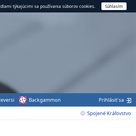
idlami týkajúcimi sa používania súborov cookies.
eversi
Backgammon
Prihlásiť sa
Spojené Kráľovstvo