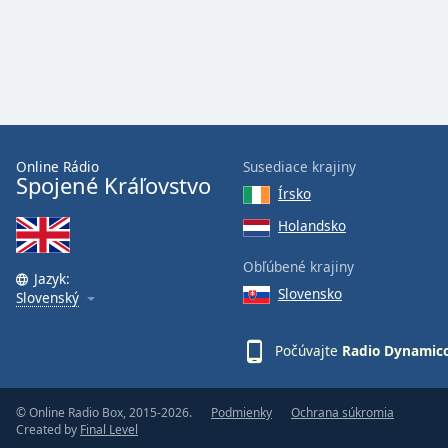
Audio
Track
Picture-
in-
Picture
Fullscreen
This
is
Online Rádio
Susediace krajiny
a
Spojené Kráľovstvo
Írsko
modal
window.
Holandsko
Obľúbené krajiny
Beginning
Jazyk:
of
Slovensko
Slovenský
dialog
window.
Počúvajte
Radio Dynamic
Escape
will
cancel
© Online Radio Box, 2015-2026.
Podmienky
Ochrana súkromia
and
Created by
Final Level
close