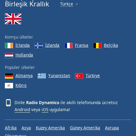
Birleşik Krallık
Türkçe
Font
Family
Reset
Komşu ülkeler
Done
Close
İrlanda
İzlanda
Fransa
Belçika
Modal
Dialog
Hollanda
End
of
Popüler ülkeler
dialog
Almanya
Yunanistan
Türkiye
window.
Kıbrıs
Dinle
Radio Dynamico
ile akıllı telefonunda ücretsiz
Android
veya
iOS
uygulama!
Afrika
Asya
Kuzey Amerika
Güney Amerika
Avrupa
Okyanusya