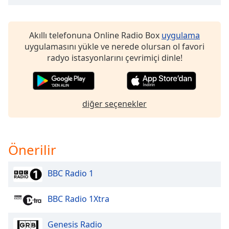
opens
subtitles
settings
dialog
Akıllı telefonuna Online Radio Box
uygulama
subtitles
uygulamasını yükle ve nerede olursan ol favori
off
,
radyo istasyonlarını çevrimiçi dinle!
selected
Audio
Track
diğer seçenekler
Picture-
in-
Picture
Fullscreen
Önerilir
This
is
BBC Radio 1
a
modal
window.
BBC Radio 1Xtra
Beginning
Genesis Radio