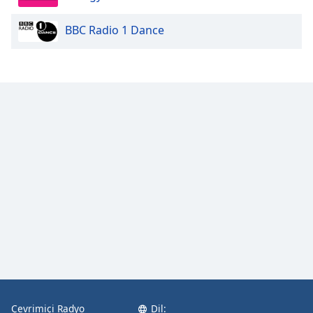
BBC Radio 1 Dance
Opacity
Caption
Area
Background
Color
Opacity
Font
Size
Text
Edge
Style
Çevrimiçi Radyo
Dil: