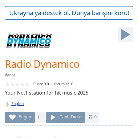
loading.
Play
Ukrayna'ya destek ol. Dünya barışını koru!
Video
Play
Skip
Backward
Skip
Forward
Mute
Current
Radio Dynamico
Time
0:00
/
dance
Duration
-:-
Puan:
0.0
Yorumlar
:
0
Loaded
:
Your No.1 station for hit music 2025
0.00%
Stream
English
Type
LIVE
Seek to
Beğen
11
Canlı Dinle
0
live,
currently
behind
live
LIVE