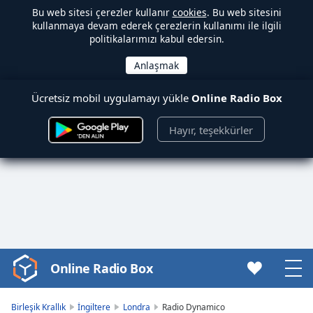
Bu web sitesi çerezler kullanır
cookies
. Bu web sitesini
kullanmaya devam ederek çerezlerin kullanımı ile ilgili
politikalarımızı kabul edersin.
Ücretsiz mobil uygulamayı yükle
Online Radio Box
Hayır, teşekkürler
Online Radio Box
Video
Player
is
Birleşik Krallık
İngiltere
Londra
Radio Dynamico