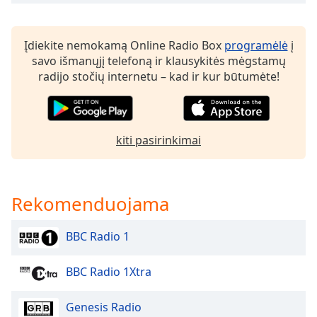
subtitles
settings
dialog
Įdiekite nemokamą Online Radio Box
programėlė
į
subtitles
savo išmanųjį telefoną ir klausykitės mėgstamų
off
,
radijo stočių internetu – kad ir kur būtumėte!
selected
Audio
Track
kiti pasirinkimai
Picture-
in-
Picture
Fullscreen
Rekomenduojama
This
is
BBC Radio 1
a
modal
BBC Radio 1Xtra
window.
Beginning
Genesis Radio