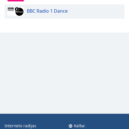
BBC Radio 1 Dance
Opacity
Caption
Area
Background
Color
Opacity
Font
Size
Text
Edge
Style
Interneto radijas
Kalba: