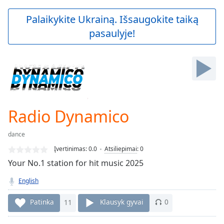
loading.
Play
Palaikykite Ukrainą. Išsaugokite taiką
Video
pasaulyje!
Play
Skip
Backward
Skip
Forward
Mute
Current
Time
0:00
Radio Dynamico
/
Duration
-:-
dance
Loaded
:
0.00%
Įvertinimas:
0.0
Atsiliepimai
:
0
Stream
Your No.1 station for hit music 2025
Type
LIVE
English
Seek to
live,
currently
Patinka
11
Klausyk gyvai
0
behind
live
LIVE