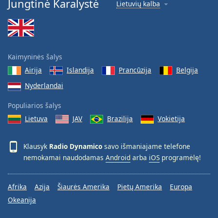
Jungtinė Karalystė
Lietuvių kalba
Font
Family
Reset
Kaimyninės šalys
Done
Airija
Islandija
Prancūzija
Belgija
Close
Modal
Dialog
Nyderlandai
End
of
Populiarios šalys
dialog
Lietuva
JAV
Brazilija
Vokietija
window.
Klausyk
Radio Dynamico
savo išmaniajame telefone
nemokamai naudodamas
Android
arba
iOS
programėlę!
Afrika
Azija
Šiaurės Amerika
Pietų Amerika
Europa
Okeanija