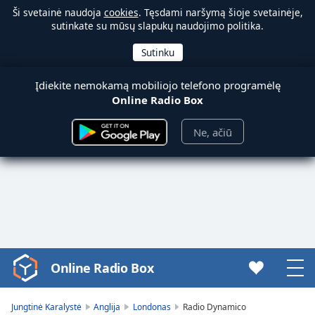
Ši svetainė naudoja
cookies
. Tęsdami naršymą šioje svetainėje,
sutinkate su mūsų slapukų naudojimo politika.
Įdiekite nemokamą mobiliojo telefono programėlę
Online Radio Box
Ne, ačiū
Online Radio Box
Video
Player
is
Jungtinė Karalystė
Anglija
Londonas
Radio Dynamico