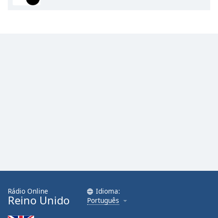
Opacity
Caption
Area
Background
Color
Opacity
Font
Size
Text
Edge
Style
Rádio Online
Idioma:
Reino Unido
Português
Font