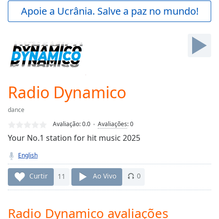
Play
Apoie a Ucrânia. Salve a paz no mundo!
Video
Play
Skip
Backward
Skip
Forward
Mute
Current
Radio Dynamico
Time
0:00
/
dance
Duration
-:-
Avaliação:
0.0
Avaliações
:
0
Loaded
:
Your No.1 station for hit music 2025
0.00%
Stream
English
Type
LIVE
Seek to
Curtir
11
Ao Vivo
0
live,
currently
behind
live
LIVE
Radio Dynamico avaliações
Remaining