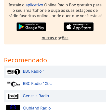
subtitles
Instale o
aplicativo
Online Radio Box gratuito para
settings
o seu smartphone e ouça as suas estações de
dialog
rádio favoritas online - onde quer que você esteja!
subtitles
off
,
selected
outras opções
Audio
Track
Picture-
in-
Recomendado
Picture
Fullscreen
This
BBC Radio 1
is
a
BBC Radio 1Xtra
modal
window.
Genesis Radio
Beginning
of
Clubland Radio