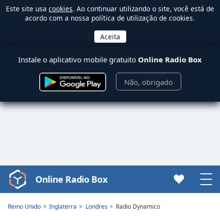
Este site usa
cookies
. Ao continuar utilizando o site, você está de
acordo com a nossa política de utilização de cookies.
Instale o aplicativo mobile gratuito
Online Radio Box
Não, obrigado
Online Radio Box
Video
Player
is
Reino Unido
Inglaterra
Londres
Radio Dynamico
loading.