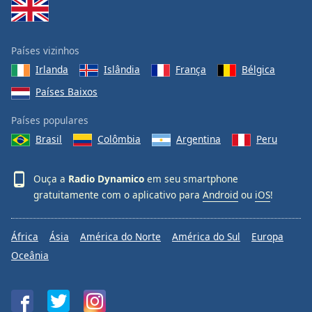
Family
Países vizinhos
Reset
Irlanda
Islândia
França
Bélgica
Done
Close
Países Baixos
Modal
Dialog
Países populares
End
of
Brasil
Colômbia
Argentina
Peru
dialog
window.
Ouça a
Radio Dynamico
em seu smartphone
gratuitamente com o aplicativo para
Android
ou
iOS
!
África
Ásia
América do Norte
América do Sul
Europa
Oceânia