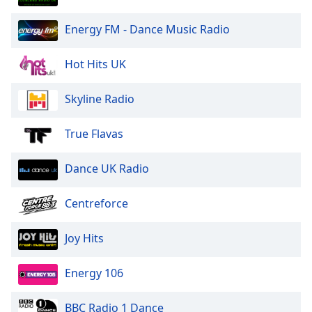
dialog
window.
Energy FM - Dance Music Radio
Escape
will
Hot Hits UK
cancel
and
Skyline Radio
close
the
window.
True Flavas
Text
Dance UK Radio
Color
Centreforce
Opacity
Joy Hits
Text
Energy 106
Background
Color
BBC Radio 1 Dance