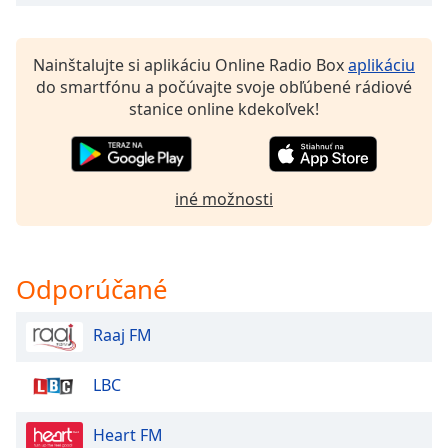
of
dialog
window.
Nainštalujte si aplikáciu Online Radio Box
aplikáciu
Escape
do smartfónu a počúvajte svoje obľúbené rádiové
will
stanice online kdekoľvek!
cancel
and
close
the
iné možnosti
window.
Text
Color
Odporúčané
Opacity
Raaj FM
LBC
Text
Background
Color
Heart FM