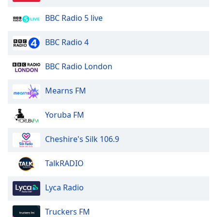
BBC Radio 5 live
Opacity
BBC Radio 4
Caption
Area
BBC Radio London
Background
Color
Mearns FM
Opacity
Yoruba FM
Font
Cheshire's Silk 106.9
Size
TalkRADIO
Text
Edge
Lyca Radio
Style
Truckers FM