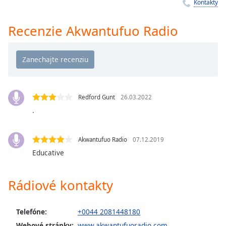
Remaining
Kontakty
Time
-
-:-
Recenzie Akwantufuo Radio
1x
Playback
Rate
Chapters
Redford Gunt
26.03.2022
Chapters
.
Descriptions
Akwantufuo Radio
07.12.2019
descriptions
Educative
off
,
selected
Rádiové kontakty
Subtitles
subtitles
Telefóne:
+0044 2081448180
settings
,
Webové stránky:
www.akwantufuoradio.com