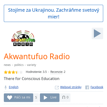
loading.
Play
Stojíme za Ukrajinou. Zachráňme svetový
Video
mier!
Play
Skip
Backward
Skip
Forward
Mute
Current
Time
0:00
Akwantufuo Radio
/
Duration
-:-
news
politics
variety
Loaded
:
0.00%
Hodnotenie:
3.5
Recenzie
:
2
Stream
There for Conscious Education
Type
LIVE
English
Webové stránky
Seek to
live,
currently
Páči sa mi
5
Live
0
behind
live
LIVE