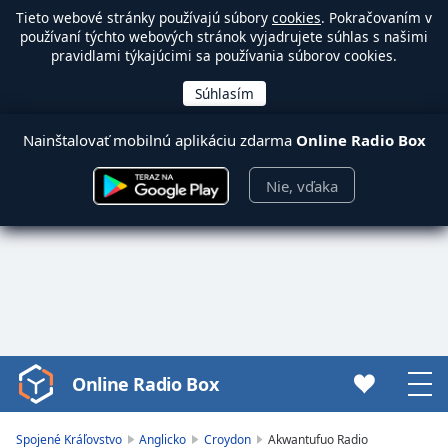
Tieto webové stránky používajú súbory
cookies
. Pokračovaním v
používaní týchto webových stránok vyjadrujete súhlas s našimi
pravidlami týkajúcimi sa používania súborov cookies.
Nainštalovať mobilnú aplikáciu zdarma
Online Radio Box
Nie, vďaka
Online Radio Box
Video
Player
is
Spojené Kráľovstvo
Anglicko
Croydon
Akwantufuo Radio