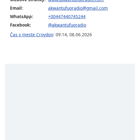
opens
subtitles
Email:
akwantufuoradio@gmail.com
settings
WhatsApp:
+00447440745244
dialog
Facebook:
@akwantufuoradio
subtitles
off
,
Čas v meste Croydon
:
09:14
,
08.06.2026
selected
Audio
Track
Picture-
in-
Picture
Fullscreen
This
is
a
modal
window.
Beginning