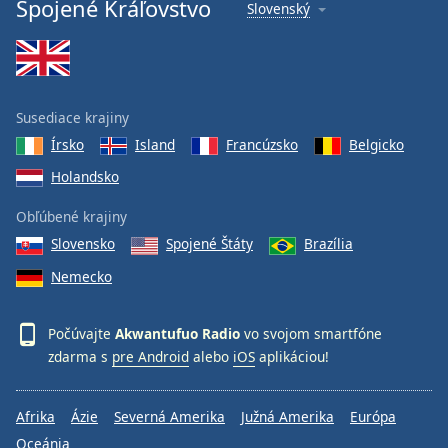
Spojené Kráľovstvo
Slovenský
Susediace krajiny
Írsko
Island
Francúzsko
Belgicko
Holandsko
Obľúbené krajiny
Slovensko
Spojené Štáty
Brazília
Nemecko
Počúvajte
Akwantufuo Radio
vo svojom smartfóne
zdarma s
pre Android
alebo
iOS
aplikáciou!
Afrika
Ázie
Severná Amerika
Južná Amerika
Európa
Oceánia