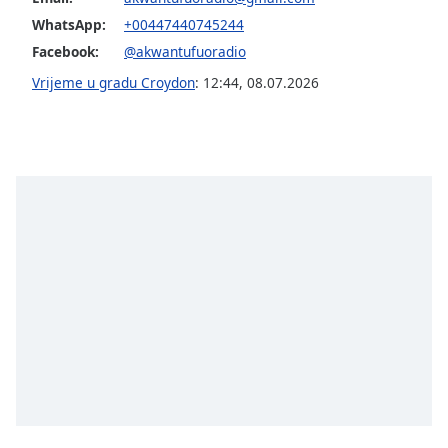
opens
subtitles
WhatsApp:
+00447440745244
settings
Facebook:
@akwantufuoradio
dialog
Vrijeme u gradu Croydon
:
12:44
,
08.07.2026
subtitles
off
,
selected
Audio
Track
Picture-
in-
Picture
Fullscreen
This
is
a
modal
window.
Beginning