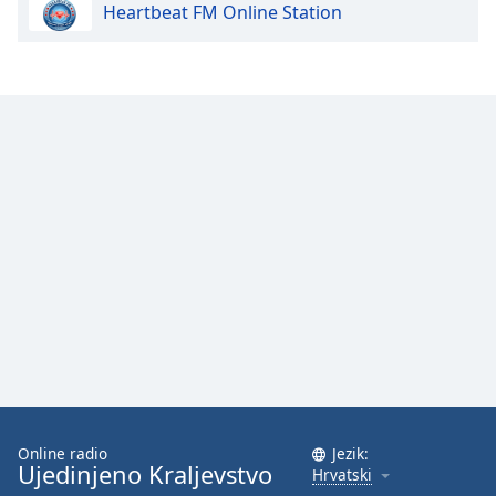
Heartbeat FM Online Station
Font
Family
Reset
Done
Close
Modal
Dialog
End
of
dialog
window.
Online radio
Jezik:
Ujedinjeno Kraljevstvo
Hrvatski