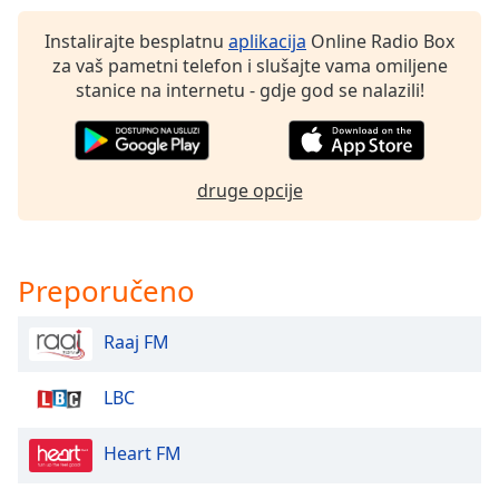
of
dialog
Instalirajte besplatnu
aplikacija
Online Radio Box
window.
za vaš pametni telefon i slušajte vama omiljene
Escape
stanice na internetu - gdje god se nalazili!
will
cancel
and
close
druge opcije
the
window.
Text
Preporučeno
Color
Raaj FM
Opacity
LBC
Text
Heart FM
Background
Color