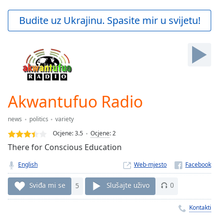
loading.
Play
Budite uz Ukrajinu. Spasite mir u svijetu!
Video
Play
Skip
Backward
Skip
Forward
Mute
Current
Akwantufuo Radio
Time
0:00
/
news
politics
variety
Duration
-:-
Ocjene:
3.5
Ocjene
:
2
Loaded
:
There for Conscious Education
0.00%
Stream
English
Web-mjesto
Type
LIVE
Seek to
Sviđa mi se
5
Slušajte uživo
0
live,
currently
behind
Kontakti
live
LIVE