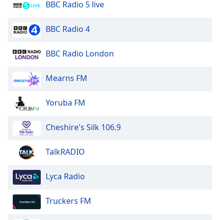
BBC Radio 5 live
Opacity
BBC Radio 4
Caption
BBC Radio London
Area
Background
Mearns FM
Color
Yoruba FM
Opacity
Cheshire's Silk 106.9
Font
Size
TalkRADIO
Lyca Radio
Text
Edge
Style
Truckers FM