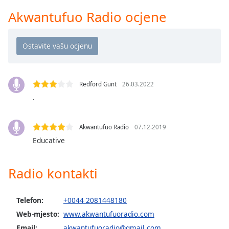
Remaining
Time
-
Akwantufuo Radio ocjene
-:-
1x
Playback
Rate
Redford Gunt
26.03.2022
Chapters
.
Chapters
Descriptions
Akwantufuo Radio
07.12.2019
Educative
descriptions
off
,
selected
Radio kontakti
Subtitles
Telefon:
+0044 2081448180
subtitles
Web-mjesto:
www.akwantufuoradio.com
settings
,
Email:
akwantufuoradio@gmail.com