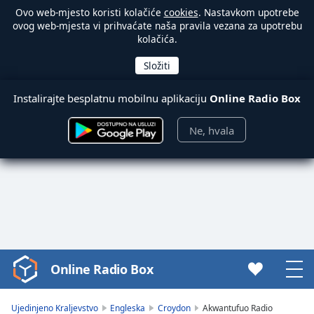
Ovo web-mjesto koristi kolačiće
cookies
. Nastavkom upotrebe
ovog web-mjesta vi prihvaćate naša pravila vezana za upotrebu
kolačića.
Instalirajte besplatnu mobilnu aplikaciju
Online Radio Box
Ne, hvala
Online Radio Box
Video
Player
is
Ujedinjeno Kraljevstvo
Engleska
Croydon
Akwantufuo Radio