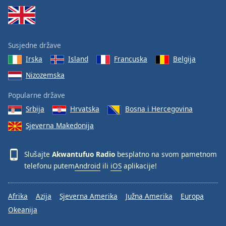
Susjedne države
Irska
Island
Francuska
Belgija
Nizozemska
Popularne države
Srbija
Hrvatska
Bosna i Hercegovina
Sjeverna Makedonija
Slušajte
Akwantufuo Radio
besplatno na svom pametnom
telefonu putem
Android
ili
iOS
aplikacije!
Afrika
Azija
Sjeverna Amerika
Južna Amerika
Europa
Okeanija