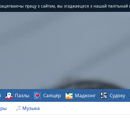
Працягваючы працу з сайтам, вы згаджаецеся з нашай палітыкай 
і
Пазлы
Саліцёр
Маджонг
Судоку
нры
Музыка