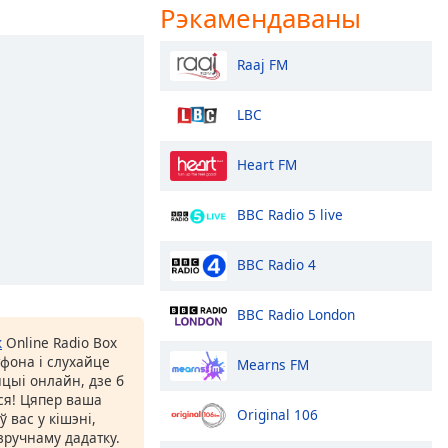
Рэкамендаваны
Raaj FM
LBC
Heart FM
BBC Radio 5 live
BBC Radio 4
BBC Radio London
к
Online Radio Box
фона і слухайце
Mearns FM
цыі онлайн, дзе б
іся! Цяпер ваша
Original 106
 вас у кішэні,
ручнаму дадатку.