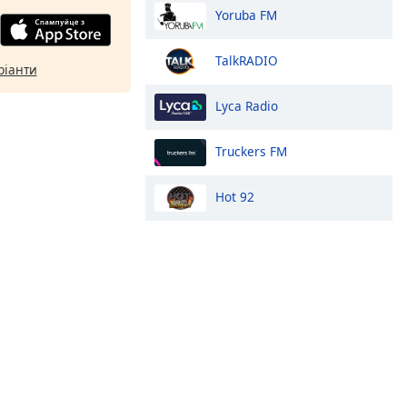
Yoruba FM
TalkRADIO
ріанти
Lyca Radio
Truckers FM
Hot 92