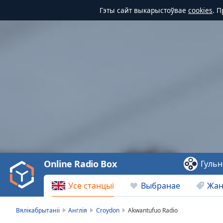
Гэты сайт выкарыстоўвае
cookies
. 
Video
Player
is
loading.
Play
Video
Online Radio Box
Гульн
Play
Skip
Усе станцыі
Выбранае
Жа
Backward
Skip
Forward
Вялікабрытаніі
Англія
Croydon
Akwantufuo Radio
Mute