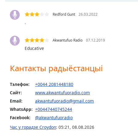
Chapters
Chapters
Redford Gunt
26.03.2022
.
Descriptions
descriptions
Akwantufuo Radio
07.12.2019
off
,
Educative
selected
Subtitles
Кантакты радыёстанцыі
subtitles
settings
,
Тэлефон:
+0044 2081448180
opens
Сайт:
www.akwantufuoradio.com
subtitles
Email:
akwantufuoradio@gmail.com
settings
dialog
WhatsApp:
+00447440745244
subtitles
Facebook:
@akwantufuoradio
off
,
Час у горадзе Croydon
:
05:21
,
08.08.2026
selected