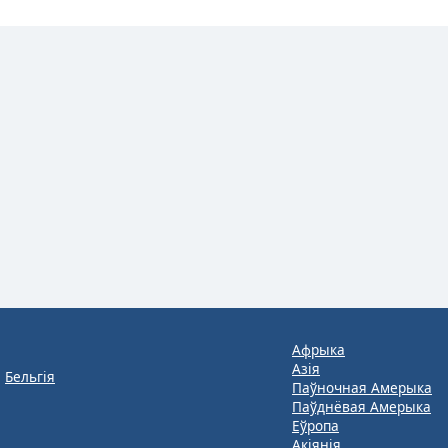
Афрыка
Азія
Бельгія
Паўночная Амерыка
Паўднёвая Амерыка
Еўропа
Акіянія