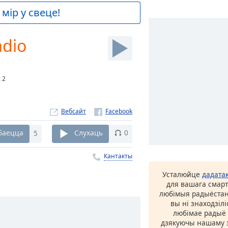
мір у свеце!
adio
:
2
Вебсайт
баецца
5
Слухаць
0
Кантакты
Усталюйце
дадата
для вашага смарт
любімыя радыёстан
вы ні знаходзіл
любімае радыё ў
дзякуючы нашаму з