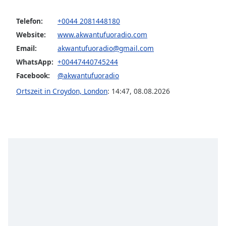
opens
subtitles
Telefon:
+0044 2081448180
settings
Website:
www.akwantufuoradio.com
dialog
Email:
akwantufuoradio@gmail.com
subtitles
WhatsApp:
+00447440745244
off
,
selected
Facebook:
@akwantufuoradio
Ortszeit in Croydon, London
:
14:47
,
08.08.2026
Audio
Track
Picture-
in-
Picture
Fullscreen
This
is
a
modal
window.