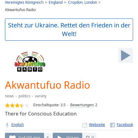
is
Vereinigtes Königreich
England
Croydon, London
loading.
Akwantufuo Radio
Play
Video
Steht zur Ukraine. Rettet den Frieden in der
Play
Welt!
Skip
Backward
Skip
Forward
Mute
Current
Time
0:00
/
Akwantufuo Radio
Duration
-:-
Loaded
:
news
politics
variety
0.00%
Stream
Einschaltquote:
3.5
Bewertungen
:
2
Type
LIVE
There for Conscious Education
Seek to
live,
English
Webseite
currently
behind
Gefällt mir
5
Hören
0
live
LIVE