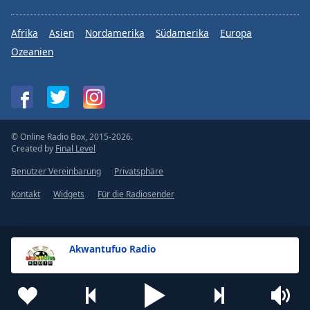
Afrika
Asien
Nordamerika
Südamerika
Europa
Ozeanien
© Online Radio Box, 2015-2026.
Created by
Final Level
Benutzer Vereinbarung
Privatsphäre
Kontakt
Widgets
Für die Radiosender
Akwantufuo Radio