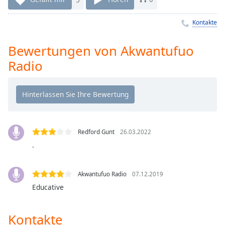
Remaining
Time
-
Kontakte
-:-
Bewertungen von Akwantufuo
1x
Radio
Playback
Rate
Chapters
Chapters
Descriptions
Redford Gunt
26.03.2022
.
descriptions
off
,
selected
Akwantufuo Radio
07.12.2019
Educative
Subtitles
subtitles
Kontakte
settings
,