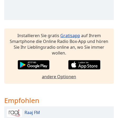
Beginning
of
dialog
window.
Escape
will
cancel
Installieren Sie gratis
Gratisapp
auf Ihrem
and
Smartphone die Online Radio Box-App und hören
close
Sie Ihr Lieblingsradio online an, wo Sie immer
the
wollen.
window.
Text
Color
andere Optionen
Opacity
Empfohlen
Text
Raaj FM
Background