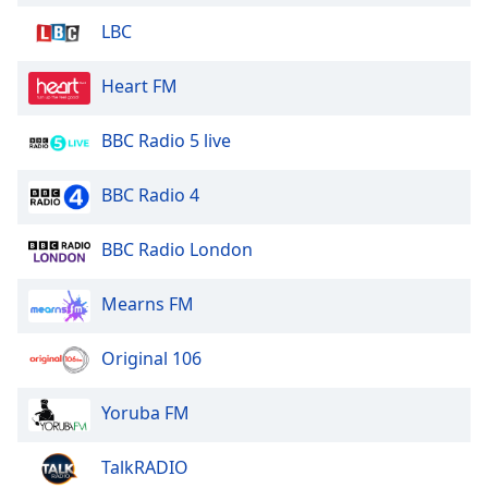
Color
LBC
Opacity
Heart FM
Caption
BBC Radio 5 live
Area
Background
BBC Radio 4
Color
BBC Radio London
Opacity
Mearns FM
Font
Size
Original 106
Yoruba FM
Text
Edge
Style
TalkRADIO