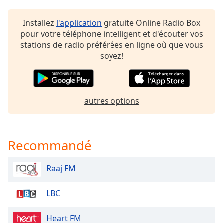
dialog
window.
Installez
l'application
gratuite Online Radio Box
Escape
pour votre téléphone intelligent et d'écouter vos
will
stations de radio préférées en ligne où que vous
cancel
soyez!
and
close
the
window.
autres options
Text
Color
Recommandé
Opacity
Raaj FM
Text
LBC
Background
Color
Heart FM