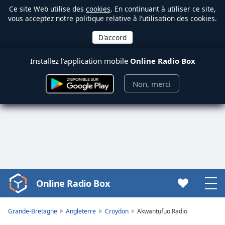
Ce site Web utilise des
cookies
. En continuant à utiliser ce site,
vous acceptez notre politique relative à l’utilisation des cookies.
Installez l'application mobile
Online Radio Box
Non, merci
Online Radio Box
Video
Player
is
Grande-Bretagne
Angleterre
Croydon
Akwantufuo Radio
loading.