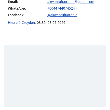
subtitles
Email:
akwantufuoradio@gmail.com
settings
WhatsApp:
+00447440745244
dialog
Facebook:
@akwantufuoradio
subtitles
off
,
Heure à Croydon
:
03:35
,
08.07.2026
selected
Audio
Track
Picture-
in-
Picture
Fullscreen
This
is
a
modal
window.
Beginning
of