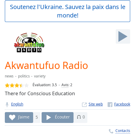
Play
Soutenez l'Ukraine. Sauvez la paix dans le
Video
monde!
Play
Skip
Backward
Skip
Forward
Mute
Current
Time
0:00
Akwantufuo Radio
/
Duration
-:-
news
politics
variety
Loaded
:
0.00%
Évaluation:
3.5
Avis
:
2
Stream
There for Conscious Education
Type
LIVE
English
Site web
Seek to
live,
currently
J’aime
5
Écouter
0
behind
live
LIVE
Remaining
Contacts