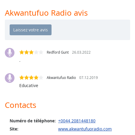
Time
-
-:-
Akwantufuo Radio avis
1x
Playback
Rate
Chapters
Redford Gunt
26.03.2022
Chapters
.
Descriptions
Akwantufuo Radio
07.12.2019
descriptions
Educative
off
,
selected
Contacts
Subtitles
subtitles
Numéro de téléphone:
+0044 2081448180
settings
,
Site:
www.akwantufuoradio.com
opens