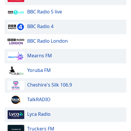
Opacity
BBC Radio 5 live
Caption
BBC Radio 4
Area
Background
BBC Radio London
Color
Mearns FM
Opacity
Yoruba FM
Font
Size
Cheshire's Silk 106.9
TalkRADIO
Text
Edge
Style
Lyca Radio
Truckers FM
Font