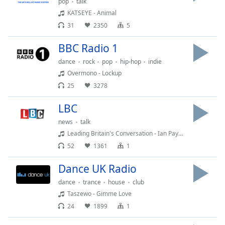
pop
talk
opens
KATSEYE - Animal
subtitles
31
2350
5
settings
dialog
BBC Radio 1
subtitles
dance
rock
pop
hip-hop
indie
off
,
selected
Overmono - Lockup
25
3278
Audio
Track
LBC
Picture-
news
talk
in-
Leading Britain's Conversation - Ian Payne
Picture
52
1361
1
Fullscreen
This
Dance UK Radio
is
a
dance
trance
house
club
modal
Taszewo - Gimme Love
window.
24
1899
1