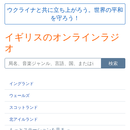
is
loading.
ウクライナと共に立ち上がろう。世界の平和
Play
を守ろう！
Video
Play
Skip
イギリスのオンラインラジ
Backward
Skip
オ
Forward
Mute
Current
検索
Time
0:00
/
Duration
-:-
イングランド
Loaded
:
0.00%
ウェールズ
Stream
Type
LIVE
スコットランド
Seek to
live,
北アイルランド
currently
behind
もっとステーションを見る
live
LIVE