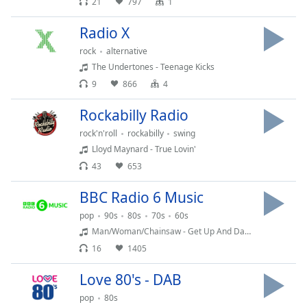
21
797
1
Font
Radio X
Family
rock
alternative
The Undertones - Teenage Kicks
Reset
9
866
4
Done
Close
Rockabilly Radio
Modal
Dialog
rock'n'roll
rockabilly
swing
End
Lloyd Maynard - True Lovin'
of
43
653
dialog
window.
BBC Radio 6 Music
pop
90s
80s
70s
60s
Man/Woman/Chainsaw - Get Up And Dance
16
1405
Love 80's - DAB
pop
80s