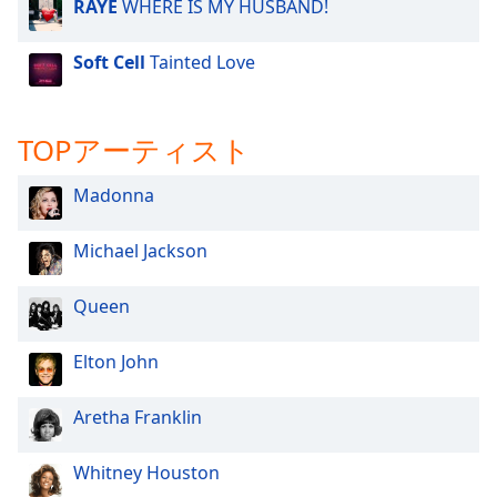
RAYE
WHERE IS MY HUSBAND!
Soft Cell
Tainted Love
TOPアーティスト
Madonna
Michael Jackson
Queen
Elton John
Aretha Franklin
Whitney Houston