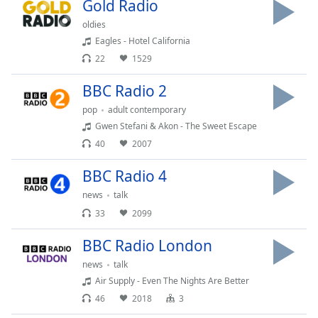
Beginning
Gold Radio
of
oldies
dialog
Eagles - Hotel California
window.
22
1529
Escape
will
BBC Radio 2
cancel
and
pop
adult contemporary
close
Gwen Stefani & Akon - The Sweet Escape
the
40
2007
window.
BBC Radio 4
Text
news
talk
Color
33
2099
BBC Radio London
Opacity
news
talk
Air Supply - Even The Nights Are Better
Text
46
2018
3
Background