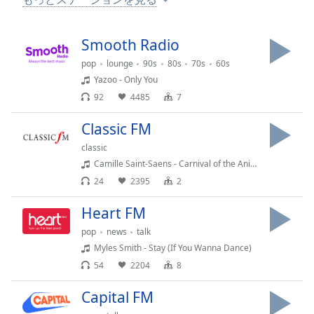
Remaining
Time
-
Smooth Radio
-:-
pop
lounge
90s
80s
70s
60s
1x
Yazoo - Only You
Playback
92
4485
7
Rate
Classic FM
Chapters
classic
Chapters
Camille Saint-Saens - Carnival of the Animals (14)
24
2395
2
Descriptions
descriptions
Heart FM
off
,
pop
news
talk
selected
Myles Smith - Stay (If You Wanna Dance)
54
2204
8
Subtitles
subtitles
Capital FM
settings
,