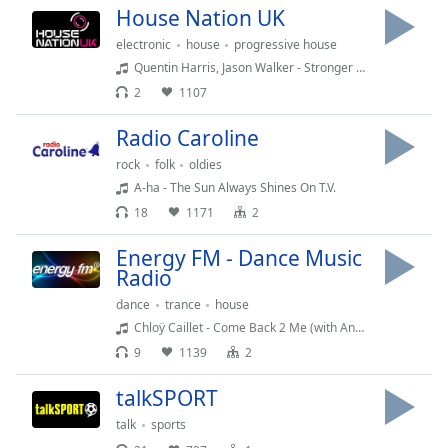
Color
House Nation UK
electronic
house
progressive house
Opacity
Quentin Harris, Jason Walker - Stronger (Mattei & Omich Extended Remix)
2
1107
Caption
Radio Caroline
Area
Background
rock
folk
oldies
Color
A-ha - The Sun Always Shines On T.V.
18
1171
2
Opacity
Energy FM - Dance Music
Radio
Font
dance
trance
house
Size
Chloÿ Caillet - Come Back 2 Me (with Andre Zimmer)
9
1139
2
Text
talkSPORT
Edge
Style
talk
sports