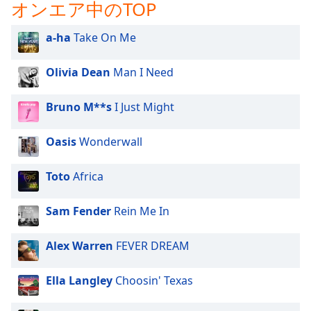
オンエア中のTOP
a-ha
Take On Me
Olivia Dean
Man I Need
Bruno M**s
I Just Might
Oasis
Wonderwall
Toto
Africa
Sam Fender
Rein Me In
Alex Warren
FEVER DREAM
Ella Langley
Choosin' Texas