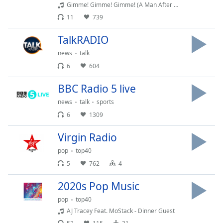
Gimme! Gimme! Gimme! (A Man After Midnight) - Abba
11
739
TalkRADIO
news
talk
6
604
BBC Radio 5 live
news
talk
sports
6
1309
Virgin Radio
pop
top40
5
762
4
2020s Pop Music
pop
top40
AJ Tracey Feat. MoStack - Dinner Guest