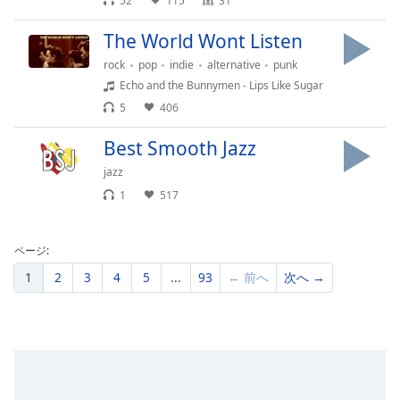
52
115
31
The World Wont Listen
rock
pop
indie
alternative
punk
Echo and the Bunnymen - Lips Like Sugar
5
406
Best Smooth Jazz
jazz
1
517
ページ:
1
2
3
4
5
...
93
← 前へ
次へ →