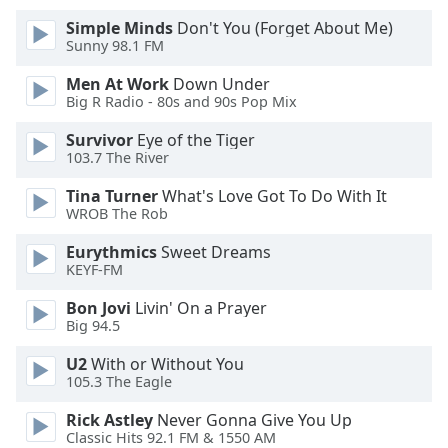
of
Simple Minds
Don't You (Forget About Me)
dialog
Sunny 98.1 FM
window.
Escape
Men At Work
Down Under
will
Big R Radio - 80s and 90s Pop Mix
cancel
and
Survivor
Eye of the Tiger
103.7 The River
close
the
Tina Turner
What's Love Got To Do With It
window.
WROB The Rob
Text
Eurythmics
Sweet Dreams
KEYF-FM
Color
Bon Jovi
Livin' On a Prayer
Big 94.5
Opacity
U2
With or Without You
105.3 The Eagle
Text
Background
Rick Astley
Never Gonna Give You Up
Color
Classic Hits 92.1 FM & 1550 AM