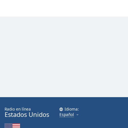
Font
Family
Reset
Done
Close
Modal
Dialog
End
of
dialog
window.
Radio en línea
Idioma:
Estados Unidos
Español