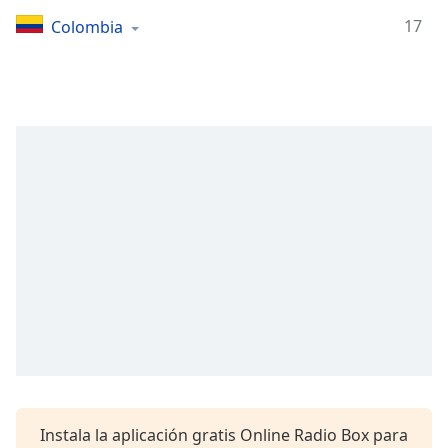
Remaining
Time
-
17
Colombia
-:-
1x
Playback
Rate
Chapters
Chapters
Descriptions
descriptions
off
,
selected
Subtitles
subtitles
settings
,
Instala la aplicación gratis Online Radio Box para