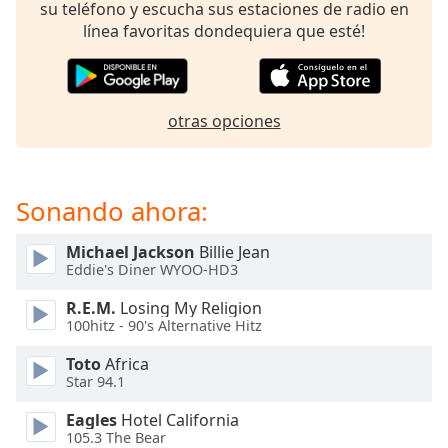
opens
su teléfono y escucha sus estaciones de radio en
subtitles
línea favoritas dondequiera que esté!
settings
dialog
subtitles
off
,
otras opciones
selected
Audio
Track
Sonando ahora:
Picture-
in-
Michael Jackson
Billie Jean
Picture
Eddie's Diner WYOO-HD3
Fullscreen
This
R.E.M.
Losing My Religion
is
100hitz - 90's Alternative Hitz
a
Toto
Africa
modal
Star 94.1
window.
Eagles
Hotel California
Beginning
105.3 The Bear