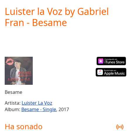
loading.
Luister la Voz by Gabriel
Play
Video
Fran - Besame
Play
Skip
Backward
Skip
Forward
Mute
Current
Time
0:00
/
Duration
-:-
Loaded
:
0.00%
Besame
Stream
Type
LIVE
Artista:
Luister La Voz
Seek to
Album:
Besame - Single
, 2017
live,
currently
behind
Ha sonado
live
LIVE