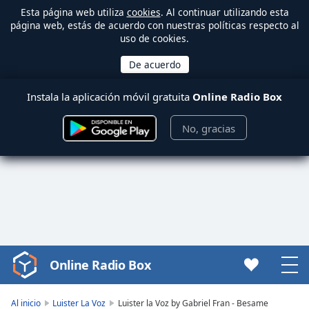
Esta página web utiliza
cookies
. Al continuar utilizando esta
página web, estás de acuerdo con nuestras políticas respecto al
uso de cookies.
Instala la aplicación móvil gratuita
Online Radio Box
No, gracias
Online Radio Box
Video
Player
is
Al inicio
Luister La Voz
Luister la Voz by Gabriel Fran - Besame