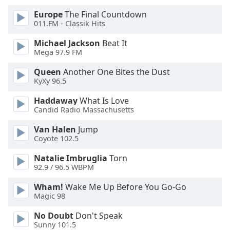
Europe
The Final Countdown
Opacity
011.FM - Classik Hits
Michael Jackson
Beat It
Caption
Mega 97.9 FM
Area
Queen
Another One Bites the Dust
Background
KyXy 96.5
Color
Haddaway
What Is Love
Candid Radio Massachusetts
Opacity
Van Halen
Jump
Coyote 102.5
Font
Size
Natalie Imbruglia
Torn
92.9 / 96.5 WBPM
Text
Wham!
Wake Me Up Before You Go-Go
Magic 98
Edge
Style
No Doubt
Don't Speak
Sunny 101.5