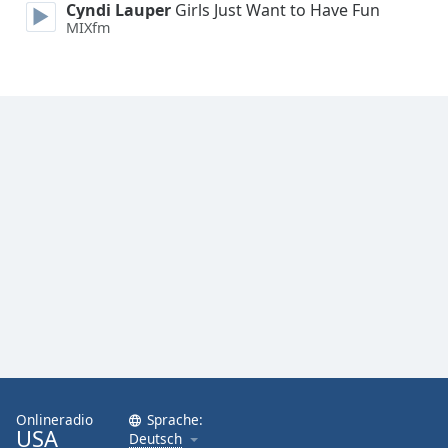
Cyndi Lauper
Girls Just Want to Have Fun
MIXfm
Font
Family
Reset
Done
Close
Modal
Dialog
End
of
dialog
window.
Onlineradio
Sprache:
USA
Deutsch