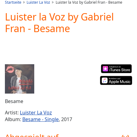
is
Startseite
Luister La Voz
Luister la Voz by Gabriel Fran - Besame
loading.
Luister la Voz by Gabriel
Play
Video
Fran - Besame
Play
Skip
Backward
Skip
Forward
Mute
Current
Time
0:00
/
Duration
-:-
Loaded
:
0.00%
Besame
Stream
Type
LIVE
Artist:
Luister La Voz
Seek to
Album:
Besame - Single
, 2017
live,
currently
behind
live
LIVE