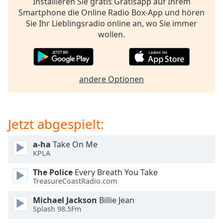
Installieren Sie gratis Gratisapp auf Ihrem
opens
Smartphone die Online Radio Box-App und hören
subtitles
Sie Ihr Lieblingsradio online an, wo Sie immer
settings
wollen.
dialog
subtitles
off
,
selected
andere Optionen
Audio
Track
Jetzt abgespielt:
Picture-
in-
Picture
a-ha
Take On Me
Fullscreen
KPLA
This
is
The Police
Every Breath You Take
a
TreasureCoastRadio.com
modal
Michael Jackson
Billie Jean
window.
Splash 98.5Fm