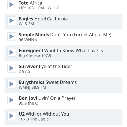
Beginning
Toto
Africa
of
Life 103.1 FM - WLHC
dialog
Eagles
Hotel California
window.
WLS-FM
Escape
will
Simple Minds
Don't You (Forget About Me)
cancel
96 WHNN
and
close
Foreigner
I Want to Know What Love Is
Big Cheese 107.9
the
window.
Survivor
Eye of the Tiger
Z 97.5
Text
Color
Eurythmics
Sweet Dreams
WMNJ 88.9 FM
Bon Jovi
Livin' On a Prayer
Opacity
99.9 the Q
U2
With or Without You
Text
107.3 The Eagle
Background