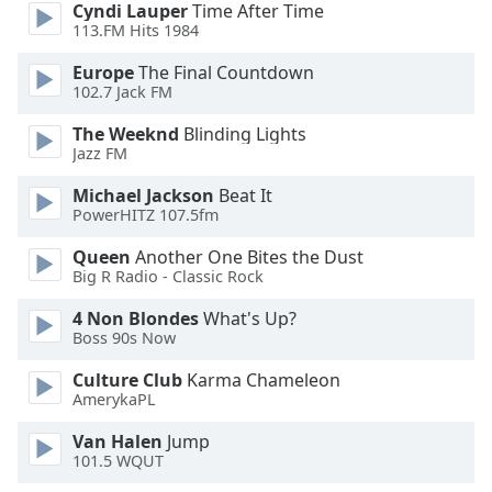
Color
Cyndi Lauper
Time After Time
113.FM Hits 1984
Opacity
Europe
The Final Countdown
102.7 Jack FM
Caption
The Weeknd
Blinding Lights
Area
Jazz FM
Background
Michael Jackson
Beat It
Color
PowerHITZ 107.5fm
Queen
Another One Bites the Dust
Opacity
Big R Radio - Classic Rock
4 Non Blondes
What's Up?
Font
Boss 90s Now
Size
Culture Club
Karma Chameleon
AmerykaPL
Text
Edge
Van Halen
Jump
101.5 WQUT
Style