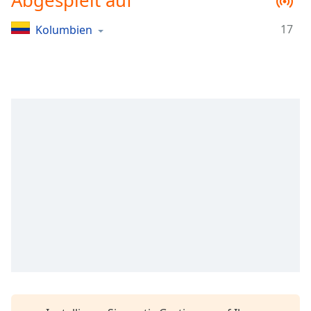
Abgespielt auf
Remaining
Time
-
17
Kolumbien
-:-
1x
Playback
Rate
Chapters
Chapters
Descriptions
descriptions
off
,
selected
Subtitles
subtitles
settings
,