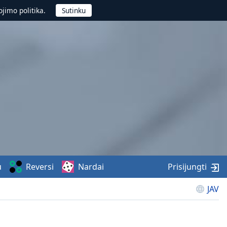
jimo politika.
u
Reversi
Nardai
Prisijungti
JAV