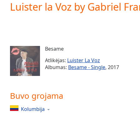
Current
Luister la Voz by Gabriel Fr
Time
0:00
/
Duration
-:-
Loaded
:
0.00%
0:00
Besame
Stream
Type
LIVE
Atlikėjas:
Luister La Voz
Seek to
Albumas:
Besame - Single
, 2017
live,
currently
behind
live
LIVE
Remaining
Buvo grojama
Time
-
-:-
Kolumbija
1x
Playback
Rate