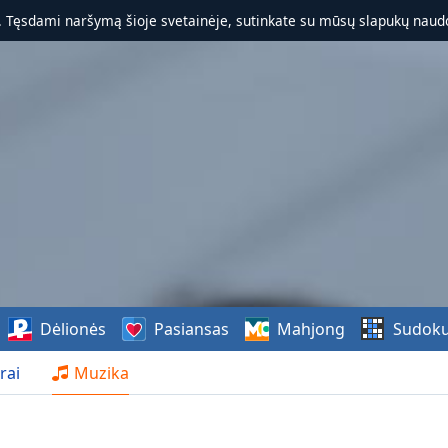
. Tęsdami naršymą šioje svetainėje, sutinkate su mūsų slapukų naudo
Dėlionės
Pasiansas
Mahjong
Sudok
rai
Muzika