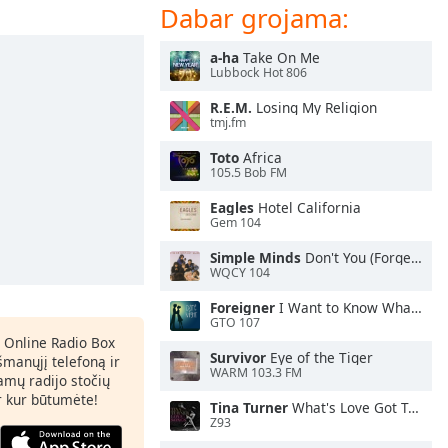
Dabar grojama:
a-ha
Take On Me
Lubbock Hot 806
R.E.M.
Losing My Religion
tmj.fm
Toto
Africa
105.5 Bob FM
Eagles
Hotel California
Gem 104
Simple Minds
Don't You (Forget About Me)
WQCY 104
Foreigner
I Want to Know What Love Is
GTO 107
 Online Radio Box
Survivor
Eye of the Tiger
šmanųjį telefoną ir
WARM 103.3 FM
amų radijo stočių
ir kur būtumėte!
Tina Turner
What's Love Got To Do With It
Z93