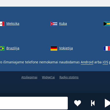
Meksika
Kuba
Brazilija
Vokietija
o išmaniajame telefone nemokamai naudodamas
Android
arba
iOS
p
Atsiliepimai
Widget'ai
Radijo stotims