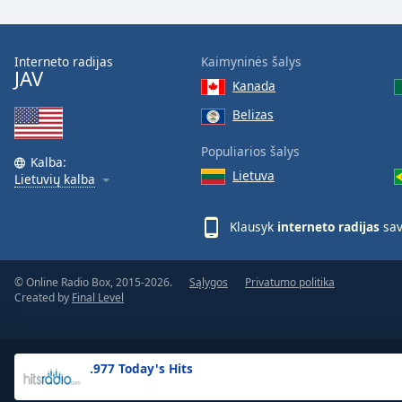
the
window.
Interneto radijas
Kaimyninės šalys
JAV
Text
Kanada
Color
Belizas
Opacity
Populiarios šalys
Kalba:
Lietuva
Lietuvių kalba
Text
Background
Klausyk
interneto radijas
sav
Color
© Online Radio Box, 2015-2026.
Sąlygos
Privatumo politika
Opacity
Created by
Final Level
Caption
Area
.977 Today's Hits
Background