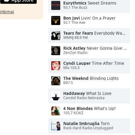
Eurythmics
Sweet Dreams
93.1 The Buzz
rinkimai
Bon Jovi
Livin' On a Prayer
92.1 The Axe
Tears for Fears
Everybody Wants To Rule the World
WMNJ 88.9 FM
Rick Astley
Never Gonna Give You Up
ZenZon Radio
Cyndi Lauper
Time After Time
Mix 103.3
The Weeknd
Blinding Lights
B97.5
Haddaway
What Is Love
Candid Radio Nebraska
4 Non Blondes
What's Up?
105.7 KOKZ
Natalie Imbruglia
Torn
Rock Hard Radio Unplugged