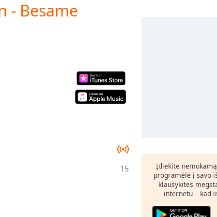
an - Besame
Įdiekite nemokamą
15
programėlė į savo i
klausykitės mėgst
internetu – kad 