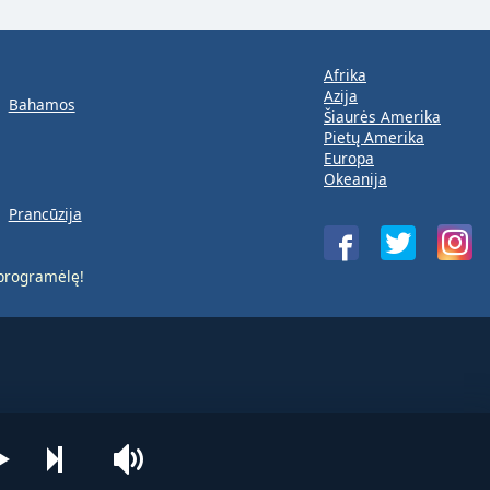
Afrika
Azija
Bahamos
Šiaurės Amerika
Pietų Amerika
Europa
Okeanija
Prancūzija
rogramėlę!