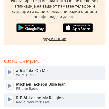
Инсталирајте ја бесплатната Online Radio Box
opens
апликација на вашиот паметен телефон и
subtitles
слушајте ги вашите омилени радио станици
settings
онлајн – каде и да сте!
dialog
subtitles
off
,
selected
други опции
Audio
Track
Сега свири:
Picture-
in-
Picture
a-ha
Take On Me
Fullscreen
WPMB 1500
This
is
Michael Jackson
Billie Jean
a
PB Live Radio
modal
R.E.M.
Losing My Religion
window.
Radio New York Live