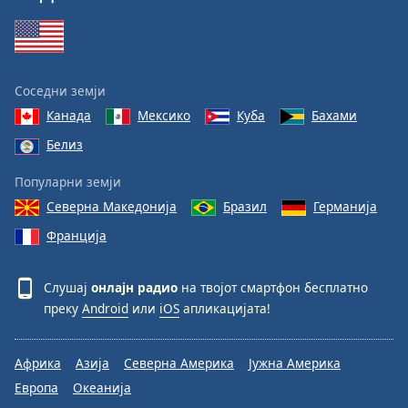
Соседни земји
Канада
Мексико
Куба
Бахами
Белиз
Популарни земји
Северна Македонија
Бразил
Германија
Франција
Слушај
онлајн радио
на твојот смартфон бесплатно
преку
Android
или
iOS
апликацијата!
Африка
Азија
Северна Америка
Јужна Америка
Европа
Океанија