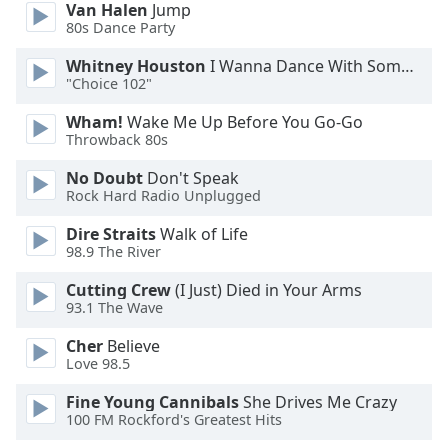
Color
Van Halen
Jump
80s Dance Party
Opacity
Whitney Houston
I Wanna Dance With Somebody
"Choice 102"
Caption
Wham!
Wake Me Up Before You Go-Go
Area
Throwback 80s
Background
No Doubt
Don't Speak
Color
Rock Hard Radio Unplugged
Dire Straits
Walk of Life
Opacity
98.9 The River
Cutting Crew
(I Just) Died in Your Arms
Font
93.1 The Wave
Size
Cher
Believe
Love 98.5
Text
Edge
Fine Young Cannibals
She Drives Me Crazy
100 FM Rockford's Greatest Hits
Style