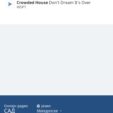
Crowded House
Don't Dream It's Over
WSPT
Font
Family
Reset
Done
Close
Modal
Dialog
End
of
dialog
window.
Онлајн радио
Јазик:
САД
Македонски