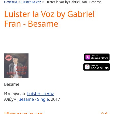
is
Почетна
Luister La Voz
Luister la Voz by Gabriel Fran - Besame
loading.
Luister la Voz by Gabriel
Play
Video
Fran - Besame
Play
Skip
Backward
Skip
Forward
Mute
Current
Time
0:00
/
Duration
-:-
Loaded
:
0.00%
Besame
Stream
Type
LIVE
Изведувач:
Luister La Voz
Seek to
Албум:
Besame - Single
, 2017
live,
currently
behind
live
LIVE