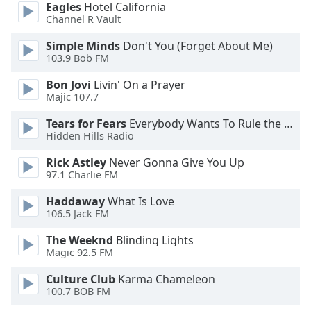
Beginning
Eagles
Hotel California
of
Channel R Vault
dialog
Simple Minds
Don't You (Forget About Me)
window.
103.9 Bob FM
Escape
will
Bon Jovi
Livin' On a Prayer
cancel
Majic 107.7
and
close
Tears for Fears
Everybody Wants To Rule the World
Hidden Hills Radio
the
window.
Rick Astley
Never Gonna Give You Up
97.1 Charlie FM
Text
Color
Haddaway
What Is Love
106.5 Jack FM
The Weeknd
Blinding Lights
Opacity
Magic 92.5 FM
Culture Club
Karma Chameleon
Text
100.7 BOB FM
Background