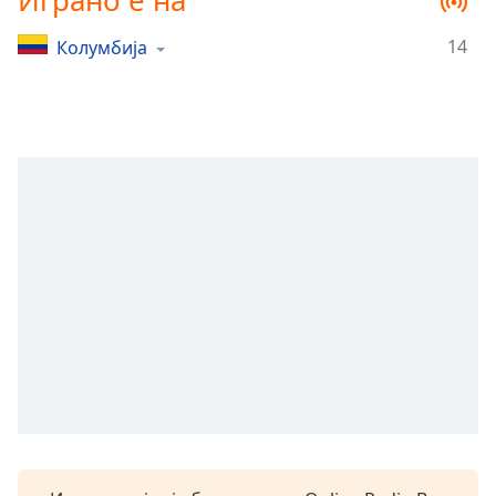
Играно е на
Remaining
Time
-
14
Колумбија
-:-
1x
Playback
Rate
Chapters
Chapters
Descriptions
descriptions
off
,
selected
Subtitles
subtitles
settings
,