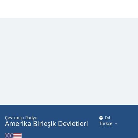
Font
Family
Reset
Done
Close
Modal
Dialog
End
of
dialog
window.
Çevrimiçi Radyo
Dil:
Amerika Birleşik Devletleri
Türkçe