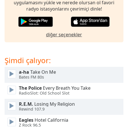
opens
uygulamasını yükle ve nerede olursan ol favori
subtitles
radyo istasyonlarını çevrimiçi dinle!
settings
dialog
subtitles
off
,
diğer seçenekler
selected
Audio
Track
Şimdi çalıyor:
Picture-
in-
a-ha
Take On Me
Picture
Bates FM 80s
Fullscreen
This
The Police
Every Breath You Take
is
RadioSlot: Old School Slot
a
R.E.M.
Losing My Religion
modal
Rewind 107.9
window.
Eagles
Hotel California
Beginning
Z Rock 96.5