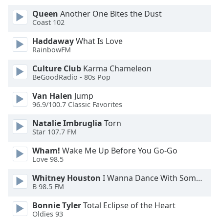
Queen
Another One Bites the Dust
Opacity
Coast 102
Haddaway
What Is Love
Caption
RainbowFM
Area
Culture Club
Karma Chameleon
Background
BeGoodRadio - 80s Pop
Color
Van Halen
Jump
96.9/100.7 Classic Favorites
Opacity
Natalie Imbruglia
Torn
Star 107.7 FM
Font
Size
Wham!
Wake Me Up Before You Go-Go
Love 98.5
Text
Whitney Houston
I Wanna Dance With Somebody
B 98.5 FM
Edge
Style
Bonnie Tyler
Total Eclipse of the Heart
Oldies 93