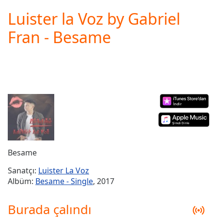
loading.
Luister la Voz by Gabriel
Play
Video
Fran - Besame
Play
Skip
Backward
Skip
Forward
Mute
Current
Time
0:00
/
Duration
-:-
Loaded
:
0.00%
Besame
Stream
Type
LIVE
Sanatçı:
Luister La Voz
Seek to
Albüm:
Besame - Single
, 2017
live,
currently
behind
Burada çalındı
live
LIVE