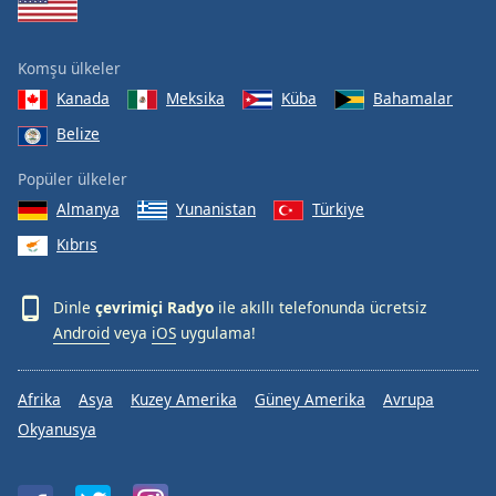
Komşu ülkeler
Kanada
Meksika
Küba
Bahamalar
Belize
Popüler ülkeler
Almanya
Yunanistan
Türkiye
Kıbrıs
Dinle
çevrimiçi Radyo
ile akıllı telefonunda ücretsiz
Android
veya
iOS
uygulama!
Afrika
Asya
Kuzey Amerika
Güney Amerika
Avrupa
Okyanusya