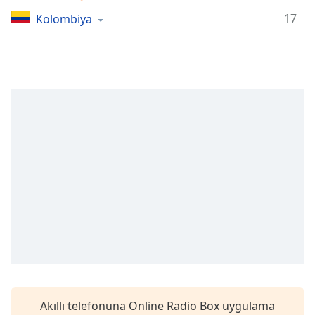
Remaining
Time
-
17
Kolombiya
-:-
1x
Playback
Rate
Chapters
Chapters
Descriptions
descriptions
off
,
selected
Subtitles
subtitles
settings
,
Akıllı telefonuna Online Radio Box uygulama