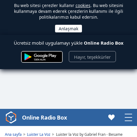
Bu web sitesi çerezler kullanır
cookies
. Bu web sitesini
kullanmaya devam ederek çerezlerin kullanımı ile ilgili
politikalarımızı kabul edersin.
Ücretsiz mobil uygulamayı yükle
Online Radio Box
Hayır, teşekkürler
Online Radio Box
Video
Player
is
Ana sayfa
Luister La Voz
Luister la Voz by Gabriel Fran - Besame