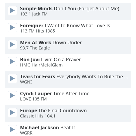
of
Simple Minds
Don't You (Forget About Me)
dialog
103.1 Jack FM
window.
Escape
Foreigner
I Want to Know What Love Is
will
113.FM Hits 1985
cancel
and
Men At Work
Down Under
93.7 The Eagle
close
the
Bon Jovi
Livin' On a Prayer
window.
HMG HairMetalGlam
Text
Tears for Fears
Everybody Wants To Rule the World
WGNI
Color
Cyndi Lauper
Time After Time
LOVE 105 FM
Opacity
Europe
The Final Countdown
Classic Hits 104.1
Text
Background
Michael Jackson
Beat It
Color
WGRR