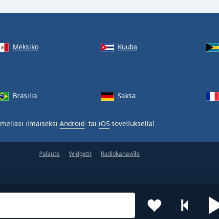
Meksiko
Kuuba
Brasilia
Saksa
mellasi ilmaiseksi
Android
- tai
iOS
-sovelluksella!
Palaute
Widgetit
Radiokanaville