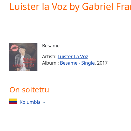
Current
Luister la Voz by Gabriel Fr
Time
0:00
/
Duration
-:-
Loaded
:
0.00%
0:00
Besame
Stream
Type
LIVE
Artisti:
Luister La Voz
Seek to
Albumi:
Besame - Single
, 2017
live,
currently
behind
live
LIVE
Remaining
On soitettu
Time
-
-:-
Kolumbia
1x
Playback
Rate