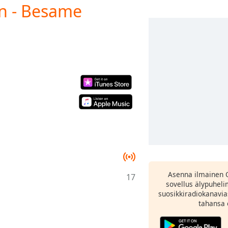
an - Besame
Asenna ilmainen 
17
sovellus älypuheli
suosikkiradiokanavia
tahansa 