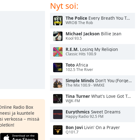
Nyt soi:
The Police
Every Breath You Take
WROB The Rob
Michael Jackson
Billie Jean
Kool 93.5
R.E.M.
Losing My Religion
Classic Hits 100.9
Toto
Africa
102.5 The River
Simple Minds
Don't You (Forget About Me)
The Mix 100.9 - WMXE
Tina Turner
What's Love Got To Do With It
WJJK-FM
Online Radio Box
Eurythmics
Sweet Dreams
meesi ja kuuntele
Happy Radio 92.5 FM
si verkossa – missä
oletkin!
Bon Jovi
Livin' On a Prayer
Q101.7