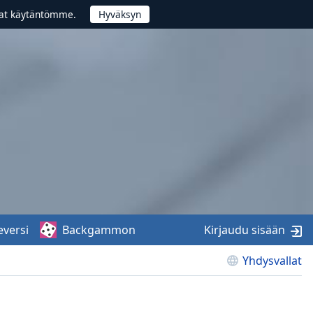
vat käytäntömme.
eversi
Backgammon
Kirjaudu sisään
Yhdysvallat