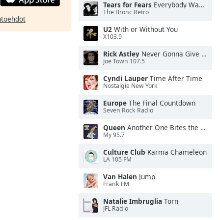
Tears for Fears
Everybody Wants To Rule the World
The Bronc Retro
htoehdot
U2
With or Without You
X103.9
Rick Astley
Never Gonna Give You Up
Joe Town 107.5
Cyndi Lauper
Time After Time
Nostalgie New York
Europe
The Final Countdown
Seven Rock Radio
Queen
Another One Bites the Dust
My 95.7
Culture Club
Karma Chameleon
LA 105 FM
Van Halen
Jump
Frank FM
Natalie Imbruglia
Torn
JFL Radio