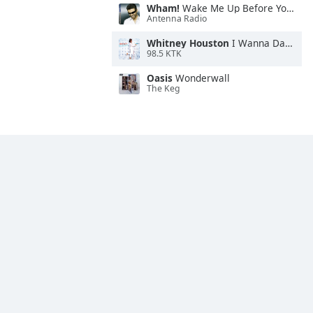
Wham!
Wake Me Up Before You Go-Go
Antenna Radio
Whitney Houston
I Wanna Dance With Somebody
98.5 KTK
Oasis
Wonderwall
The Keg