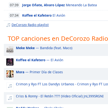
Chapters
Jorge Oñate, Alvaro López
Meneando La Batea
07:39
Chapters
Koffee el Kafetero
El Avión
07:34
Descriptions
DeCorozo Radio playlist
descriptions
off
,
TOP canciones en DeCorozo Radi
selected
Meke Meke
— Bandida (feat. Maco)
Subtitles
subtitles
Koffee el Kafetero
— El Avión
settings
,
opens
Mora
— Primer Día de Clases
subtitles
settings
Crimon y Ryo FT Los Dandys Urbanos - Crimon y Ryo FT L
dialog
subtitles
off
,
Criss & Ronny - El Retén ???? (Video Oficial) JnL399SRGNI
selected