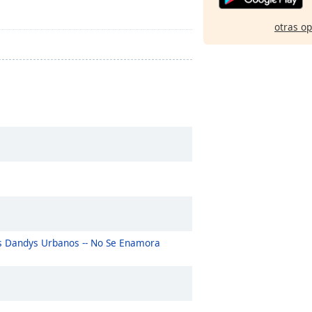
otras o
o
os Dandys Urbanos -- No Se Enamora