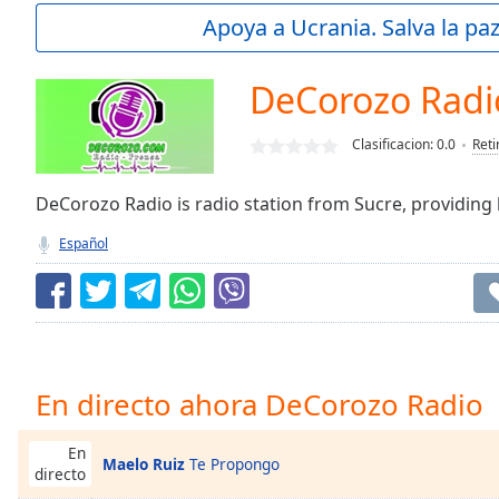
Current
Apoya a Ucrania. Salva la pa
Time
0:00
/
Duration
-:-
DeCorozo Radi
Loaded
:
0.00%
Clasificacion:
0.0
Reti
0:00
Stream
Type
DeCorozo Radio is radio station from Sucre, providing b
LIVE
Seek to
Español
live,
currently
behind
live
LIVE
Remaining
Time
-
-:-
En directo ahora DeCorozo Radio
1x
Playback
En
Maelo Ruiz
Te Propongo
Rate
directo