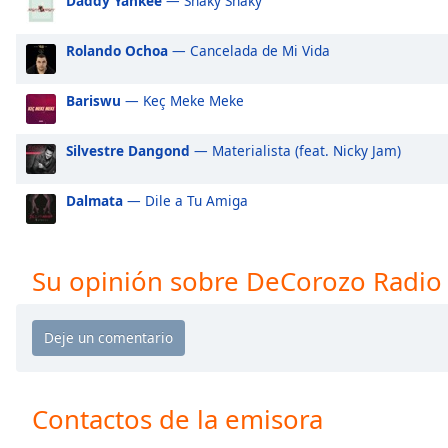
Daddy Yankee
— Shaky Shaky
Audio
Track
Rolando Ochoa
— Cancelada de Mi Vida
Picture-
in-
Picture
Bariswu
— Keç Meke Meke
Fullscreen
This
Silvestre Dangond
— Materialista (feat. Nicky Jam)
is
a
Dalmata
— Dile a Tu Amiga
modal
window.
Beginning
Su opinión sobre DeCorozo Radio
of
dialog
window.
Escape
will
cancel
Contactos de la emisora
and
close