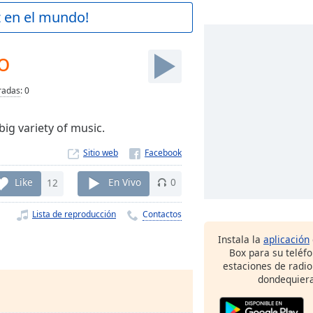
z en el mundo!
o
radas
:
0
ig variety of music.
Sitio web
Like
12
En Vivo
0
Lista de reproducción
Contactos
Instala la
aplicación
Box para su teléf
estaciones de radio
dondequiera