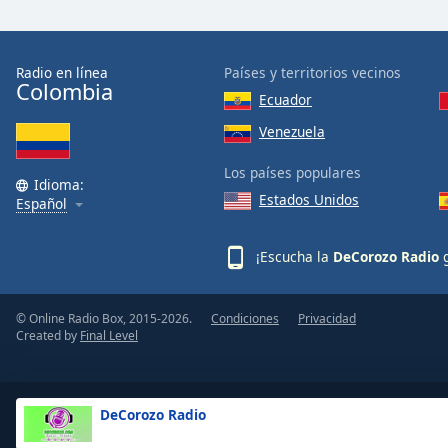
Color
Opacity
Radio en línea
Países y territorios vecinos
Colombia
Ecuador
Font
Venezuela
Size
Los países populares
Idioma:
Estados Unidos
Text
Español
Edge
Style
¡Escucha la
DeCorozo Radio
g
Font
© Online Radio Box, 2015-2026.
Condiciones
Privacidad
Family
Created by
Final Level
Reset
Done
DeCorozo Radio
Close
Modal