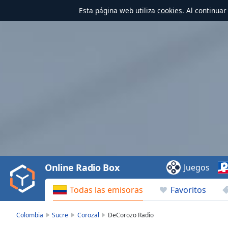
Esta página web utiliza
cookies
. Al continua
Video
Player
is
loading.
Play
Video
Online Radio Box
Juegos
Play
Skip
Todas las emisoras
Favoritos
Backward
Skip
Forward
Colombia
Sucre
Corozal
DeCorozo Radio
Mute