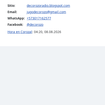
the
Sitio:
decorozoradio.blogspot.com
window.
Email:
jugodecorozo@gmail.com
WhatsApp:
+573017162577
Text
Facebook:
@decorozo
Color
Hora en Corozal
:
04:20
,
08.08.2026
Opacity
Text
Background
Color
Opacity
Caption
Area
Background