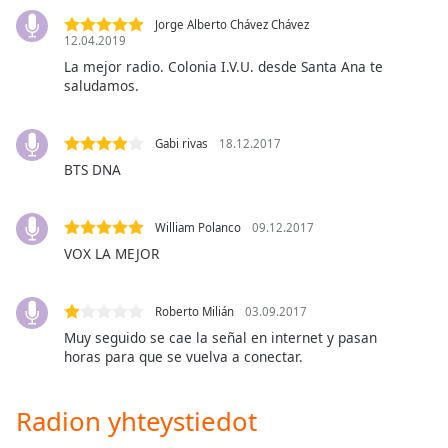
subtitles
settings
Jorge Alberto Chávez Chávez
12.04.2019
dialog
La mejor radio. Colonia I.V.U. desde Santa Ana te
subtitles
saludamos.
off
,
selected
Gabi rivas
18.12.2017
Audio
BTS DNA
Track
Picture-
in-
William Polanco
09.12.2017
Picture
VOX LA MEJOR
Fullscreen
This
is
Roberto Milián
03.09.2017
a
Muy seguido se cae la señal en internet y pasan
modal
horas para que se vuelva a conectar.
window.
Radion yhteystiedot
Beginning
of