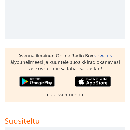
Opacity
Caption
Area
Background
Color
Asenna ilmainen Online Radio Box
sovellus
Opacity
älypuhelimeesi ja kuuntele suosikkiradiokanaviasi
verkossa – missä tahansa oletkin!
Font
Size
muut vaihtoehdot
Text
Edge
Style
Suositeltu
Font