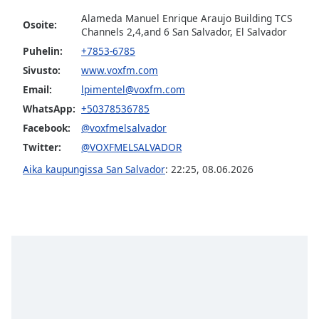
dialog
Alameda Manuel Enrique Araujo Building TCS
window.
Osoite:
Channels 2,4,and 6 San Salvador, El Salvador
Escape
Puhelin:
+7853-6785
will
cancel
Sivusto:
www.voxfm.com
and
Email:
lpimentel@voxfm.com
close
WhatsApp:
+50378536785
the
Facebook:
@voxfmelsalvador
window.
Twitter:
@VOXFMELSALVADOR
Text
Aika kaupungissa San Salvador
:
22:25
,
08.06.2026
Color
Opacity
Text
Background
Color