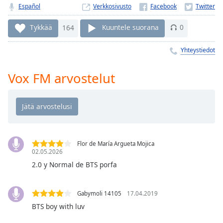
Time
-
Español
Verkkosivusto
-:-
Tykkää
164
Kuuntele suorana
0
1x
Playback
Yhteystiedot
Rate
Vox FM arvostelut
Chapters
Chapters
Descriptions
descriptions
off
,
Flor de María Argueta Mojica
02.05.2026
selected
2.0 y Normal de BTS porfa
Subtitles
subtitles
Gabymoli 14105
17.04.2019
settings
,
BTS boy with luv
opens