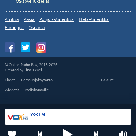
iOS
-sovelluksella!
Afrikka
Aasia
Pohjois-Amerikka
Etelä-Amerikka
Eurooppa
Oseania
© Online Radio Box, 2015-2026.
Created by
Final Level
Ehdot
Tietosuojakäytäntö
Palaute
Widgetit
Radiokanaville
Vox FM