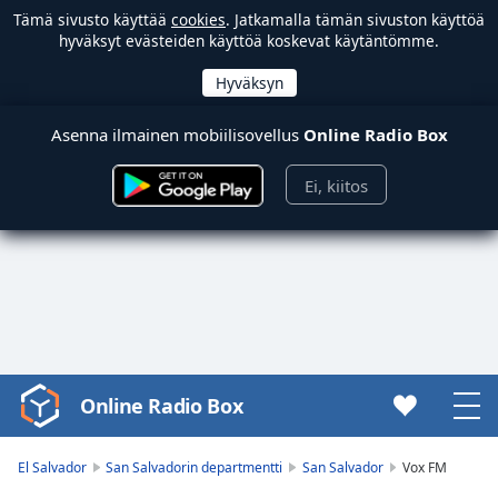
Tämä sivusto käyttää
cookies
. Jatkamalla tämän sivuston käyttöä
hyväksyt evästeiden käyttöä koskevat käytäntömme.
Asenna ilmainen mobiilisovellus
Online Radio Box
Ei, kiitos
Online Radio Box
Video
Player
is
El Salvador
San Salvadorin departmentti
San Salvador
Vox FM
loading.