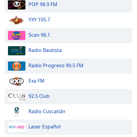
POP 98.9 FM
Family
YXY 105.7
Reset
Done
Scan 96.1
Close
Modal
Dialog
Radio Bautista
End
of
Radio Progreso 90.5 FM
dialog
window.
Exa FM
92.5 Club
Radio Cuscatlán
Laser Español