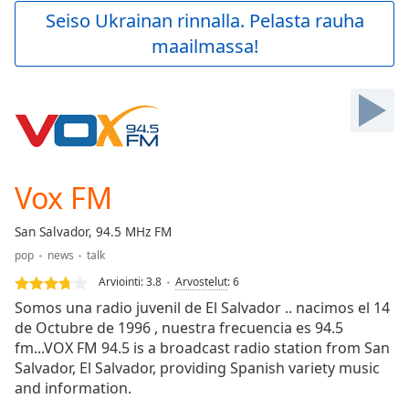
Play
Seiso Ukrainan rinnalla. Pelasta rauha
Video
maailmassa!
Play
Skip
Backward
Skip
Forward
Mute
Current
Time
0:00
Vox FM
/
Duration
-:-
San Salvador, 94.5 MHz FM
Loaded
:
pop
news
talk
0.00%
Stream
Arviointi:
3.8
Arvostelut
:
6
Type
LIVE
Somos una radio juvenil de El Salvador .. nacimos el 14
Seek to
de Octubre de 1996 , nuestra frecuencia es 94.5
live,
fm...VOX FM 94.5 is a broadcast radio station from San
currently
behind
Salvador, El Salvador, providing Spanish variety music
live
LIVE
and information.
Remaining