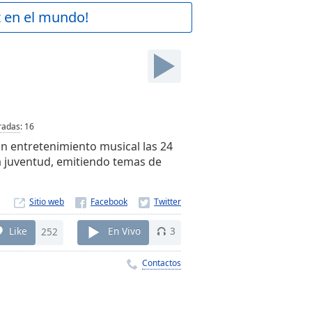
z en el mundo!
radas
:
16
 entretenimiento musical las 24
la juventud, emitiendo temas de
Sitio web
Like
252
En Vivo
3
Contactos