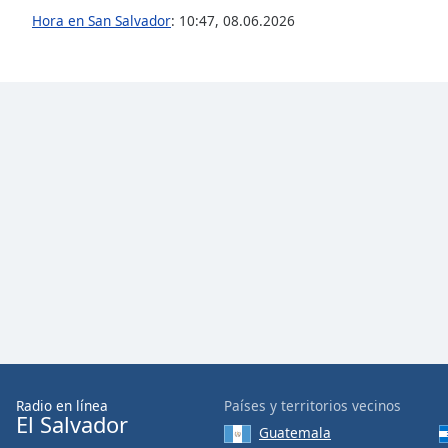
Color
Hora en San Salvador
:
10:47
,
08.06.2026
Opacity
Font
Size
Text
Edge
Style
Font
Family
Reset
Radio en línea
Países y territorios vecinos
Done
El Salvador
Guatemala
Close
Modal