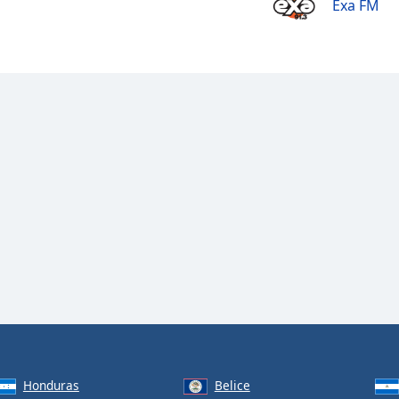
Exa FM
Honduras
Belice