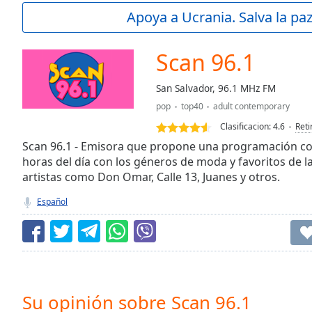
Current
Apoya a Ucrania. Salva la pa
Time
0:00
/
Duration
-:-
Scan 96.1
Loaded
:
0.00%
San Salvador, 96.1 MHz FM
0:00
pop
top40
adult contemporary
Stream
Type
LIVE
Clasificacion:
4.6
Reti
Seek to
Scan 96.1 - Emisora que propone una programación con
live,
horas del día con los géneros de moda y favoritos de 
currently
artistas como Don Omar, Calle 13, Juanes y otros.
behind
live
LIVE
Remaining
Español
Time
-
-:-
1x
Playback
Rate
Su opinión sobre Scan 96.1