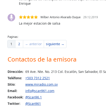
Enrique
the
window.
Wilber Antonio Alvarado Duque
29.12.2019
Text
La mejor estacion de salsa
Color
Paginas:
Opacity
1
2
← anterior
siguiente →
Text
Contactos de la emisora
Background
Color
Dirección:
69 Ave. Nte. No. 213 Col. Escalón, San Salvador, El S
Opacity
Teléfono:
+503 7312 2521
Sitio:
www.miradio.com.sv
Email:
info@scan961.com
Caption
Area
Facebook:
@Scan96.1
Background
Twitter:
@Scan961