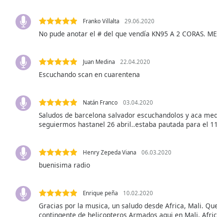
Audio
Track
Franko Villalta
29.06.2020
Picture-
No pude anotar el # del que vendía KN95 A 2 CORAS. 
in-
Picture
Fullscreen
Juan Medina
22.04.2020
This
Escuchando scan en cuarentena
is
a
modal
Natán Franco
03.04.2020
window.
Saludos de barcelona salvador escuchandolos y aca med
seguiermos hastanel 26 abril..estaba pautada para el 11
Beginning
of
dialog
Henry Zepeda Viana
06.03.2020
window.
buenisima radio
Escape
will
Enrique peña
10.02.2020
cancel
and
Gracias por la musica, un saludo desde Africa, Mali. Que
contingente de helicopteros Armados aqui en Mali, Afri
close