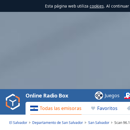
Esta página web utiliza
cookies
. Al continua
Video
Player
is
loading.
Play
Video
Online Radio Box
Juegos
Play
Skip
Todas las emisoras
Favoritos
Backward
Skip
Forward
El Salvador
Departamento de San Salvador
San Salvador
Scan 96.
Mute