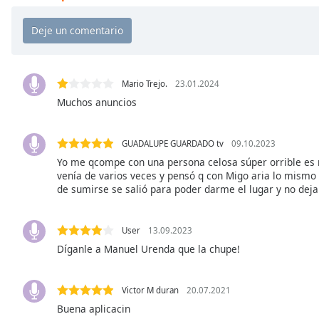
Chapters
Chapters
Descriptions
descriptions
Mario Trejo.
23.01.2024
off
,
Muchos anuncios
selected
GUADALUPE GUARDADO tv
09.10.2023
Subtitles
Yo me qcompe con una persona celosa súper orrible es
subtitles
venía de varios veces y pensó q con Migo aria lo mismo 
settings
,
de sumirse se salió para poder darme el lugar y no dej
opens
subtitles
User
13.09.2023
settings
Díganle a Manuel Urenda que la chupe!
dialog
subtitles
off
,
Victor M duran
20.07.2021
selected
Buena aplicacin