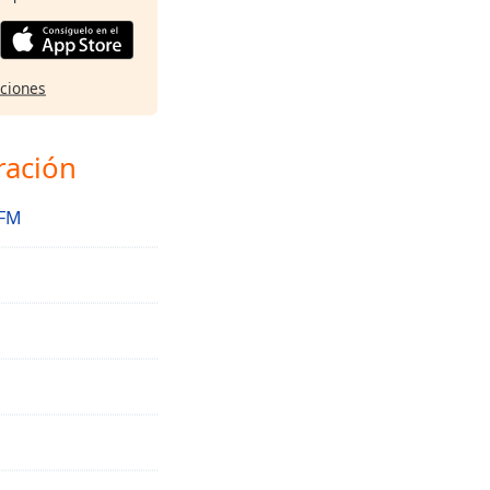
pciones
ración
 FM