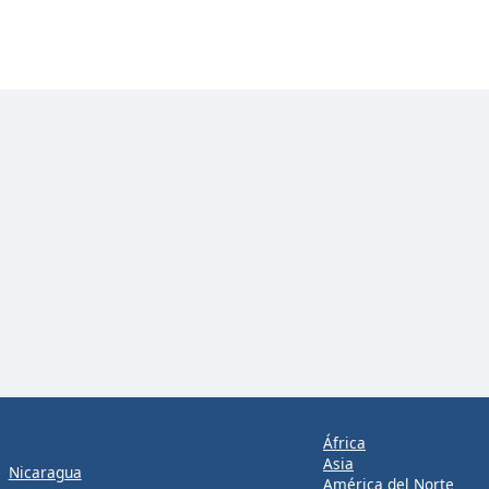
África
Asia
Nicaragua
América del Norte