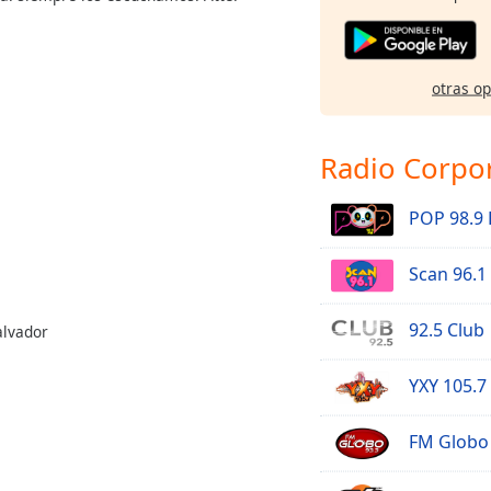
otras o
Radio Corpo
POP 98.9
Scan 96.1
92.5 Club
alvador
YXY 105.7
FM Globo