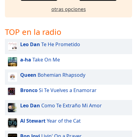
otras opciones
TOP en la radio
Leo Dan
Te He Prometido
a-ha
Take On Me
Queen
Bohemian Rhapsody
Bronco
Si Te Vuelves a Enamorar
Leo Dan
Como Te Extraño Mi Amor
Al Stewart
Year of the Cat
Bon Jovi
Livin' On a Prayer