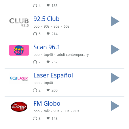
opens
subtitles
4
183
settings
92.5 Club
dialog
subtitles
pop
90s
80s
60s
off
,
5
214
selected
Scan 96.1
Audio
Track
pop
top40
adult contemporary
2
252
Picture-
in-
Laser Español
Picture
Fullscreen
pop
top40
This
2
200
is
a
FM Globo
modal
window.
pop
talk
90s
00s
80s
8
148
Beginning