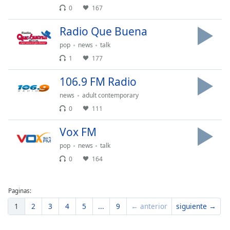
Font
0
167
Family
Radio Que Buena
pop
news
talk
Reset
1
177
Done
Close
106.9 FM Radio
Modal
Dialog
news
adult contemporary
End
0
111
of
dialog
Vox FM
window.
pop
news
talk
0
164
Paginas:
1
2
3
4
5
...
9
← anterior
siguiente →