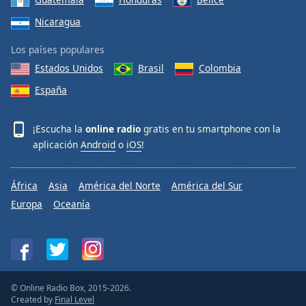
Nicaragua
Los países populares
Estados Unidos
Brasil
Colombia
España
¡Escucha la
online radio
gratis en tu smartphone con la
aplicación
Android
o
iOS
!
África
Asia
América del Norte
América del Sur
Europa
Oceanía
© Online Radio Box, 2015-2026.
Created by
Final Level