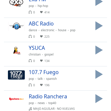
pop
hip-hop
Opacity
0
414
ABC Radio
Caption
Area
dance
electronic
house
pop
Background
0
225
Color
YSUCA
christian
gospel
Opacity
0
134
Font
107.7 Fuego
Size
pop
talk
spanish
0
196
Text
Edge
Radio Ranchera
Style
pop
news
top40
MAJO AGUILAR - NO VUELVAS