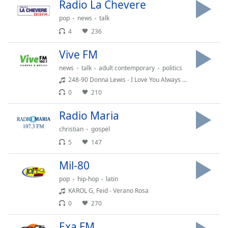
Radio La Chevere
of
dialog
pop
news
talk
window.
4
236
Escape
will
Vive FM
cancel
news
talk
adult contemporary
politics
and
248-90 Donna Lewis - I Love You Always Forever
close
the
0
210
window.
Radio Maria
Text
christian
gospel
Color
5
147
Mil-80
Opacity
pop
hip-hop
latin
KAROL G, Feid - Verano Rosa
Text
0
270
Background
Color
Exa FM