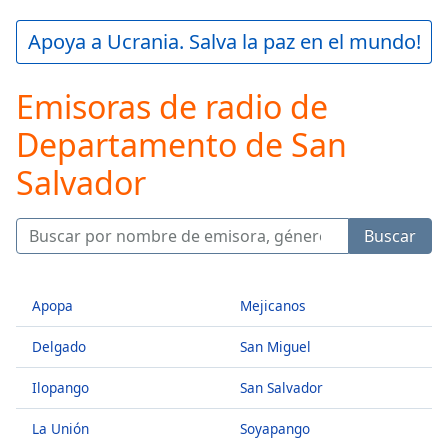
loading.
Play
Apoya a Ucrania. Salva la paz en el mundo!
Video
Play
Emisoras de radio de
Skip
Backward
Departamento de San
Skip
Forward
Salvador
Mute
Current
Time
0:00
/
Buscar
Duration
-:-
Loaded
:
0.00%
Apopa
Mejicanos
Stream
Type
LIVE
Delgado
San Miguel
Seek to
live,
Ilopango
San Salvador
currently
behind
La Unión
Soyapango
live
LIVE