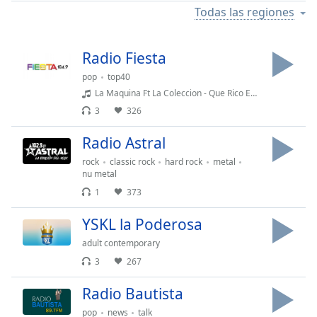
Remaining
Todas las regiones
Time
-
-:-
Radio Fiesta
1x
pop
top40
Playback
Rate
La Maquina Ft La Coleccion - Que Rico Esta Esto (M)
3
326
Chapters
Radio Astral
Chapters
rock
classic rock
hard rock
metal
nu metal
Descriptions
1
373
descriptions
off
,
YSKL la Poderosa
selected
adult contemporary
Subtitles
3
267
subtitles
Radio Bautista
settings
,
pop
news
talk