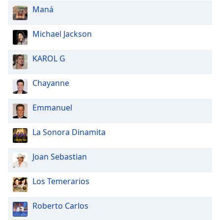
Maná
Michael Jackson
KAROL G
Chayanne
Emmanuel
La Sonora Dinamita
Joan Sebastian
Los Temerarios
Roberto Carlos