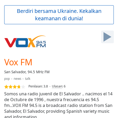
loading.
Play
Berdiri bersama Ukraine. Kekalkan
Video
keamanan di dunia!
Play
Skip
Backward
Skip
Forward
Mute
Current
Time
0:00
Vox FM
/
Duration
-:-
San Salvador, 94.5 MHz FM
Loaded
:
pop
news
talk
0.00%
Stream
Penilaian:
3.8
Ulasan
:
6
Type
LIVE
Somos una radio juvenil de El Salvador .. nacimos el 14
Seek to
de Octubre de 1996 , nuestra frecuencia es 94.5
live,
fm...VOX FM 94.5 is a broadcast radio station from San
currently
behind
Salvador, El Salvador, providing Spanish variety music
live
LIVE
and information.