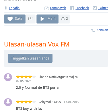
Remaining
Time
-
Español
Laman web
-:-
Suka
164
Main
2
1x
Playback
Kenalan
Rate
Ulasan-ulasan Vox FM
Chapters
Chapters
Descriptions
descriptions
off
,
Flor de María Argueta Mojica
02.05.2026
selected
2.0 y Normal de BTS porfa
Subtitles
subtitles
Gabymoli 14105
17.04.2019
settings
,
BTS boy with luv