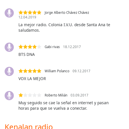
opens
subtitles
settings
Jorge Alberto Chávez Chávez
12.04.2019
dialog
La mejor radio. Colonia I.V.U. desde Santa Ana te
subtitles
saludamos.
off
,
selected
Gabi rivas
18.12.2017
Audio
BTS DNA
Track
Picture-
in-
William Polanco
09.12.2017
Picture
VOX LA MEJOR
Fullscreen
This
is
Roberto Milián
03.09.2017
a
Muy seguido se cae la señal en internet y pasan
modal
horas para que se vuelva a conectar.
window.
Kenalan radio
Beginning