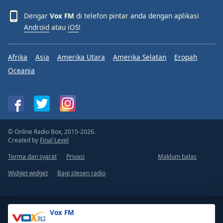
Dengar
Vox FM
di telefon pintar anda dengan aplikasi
Android
atau
iOS
!
Afrika
Asia
Amerika Utara
Amerika Selatan
Eropah
Oceania
© Online Radio Box, 2015-2026.
Created by
Final Level
Terma dan syarat
Privasi
Maklum balas
Widget-widget
Bagi stesen radio
Vox FM