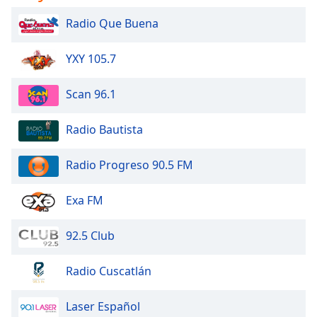
Font
Radio Que Buena
Family
YXY 105.7
Reset
Done
Scan 96.1
Close
Modal
Dialog
Radio Bautista
End
of
Radio Progreso 90.5 FM
dialog
window.
Exa FM
92.5 Club
Radio Cuscatlán
Laser Español