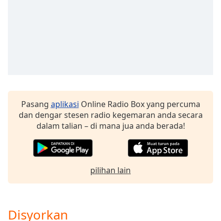
Opacity
Caption
Area
Background
Color
Pasang
aplikasi
Online Radio Box yang percuma
Opacity
dan dengar stesen radio kegemaran anda secara
dalam talian – di mana jua anda berada!
Font
Size
pilihan lain
Text
Edge
Style
Disyorkan