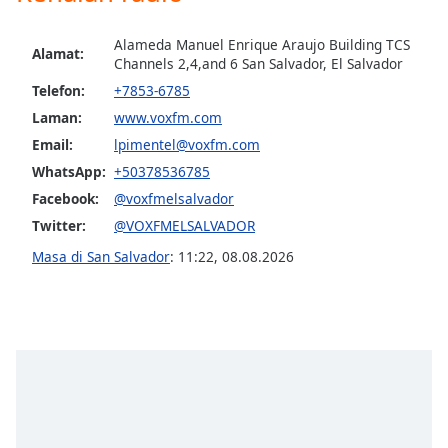
of
dialog
Alameda Manuel Enrique Araujo Building TCS
window.
Alamat:
Channels 2,4,and 6 San Salvador, El Salvador
Escape
Telefon:
+7853-6785
will
cancel
Laman:
www.voxfm.com
and
Email:
lpimentel@voxfm.com
close
WhatsApp:
+50378536785
the
Facebook:
@voxfmelsalvador
window.
Twitter:
@VOXFMELSALVADOR
Text
Masa di San Salvador
:
11:22
,
08.08.2026
Color
Opacity
Text
Background
Color