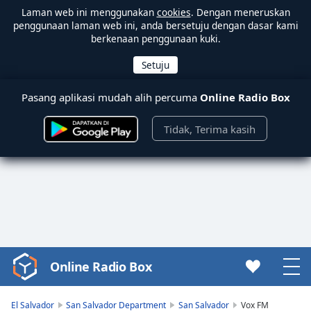
Laman web ini menggunakan
cookies
. Dengan meneruskan
penggunaan laman web ini, anda bersetuju dengan dasar kami
berkenaan penggunaan kuki.
Pasang aplikasi mudah alih percuma
Online Radio Box
Tidak, Terima kasih
Online Radio Box
Video
Player
is
El Salvador
San Salvador Department
San Salvador
Vox FM