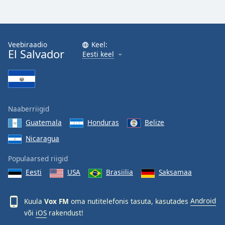
Veebiraadio
Keel:
El Salvador
Eesti keel
Naaberriigid
Guatemala
Honduras
Belize
Nicaragua
Populaarsed riigid
Eesti
USA
Brasiilia
Saksamaa
Kuula
Vox FM
oma nutitelefonis tasuta, kasutades
Android
või
iOS
rakendust!