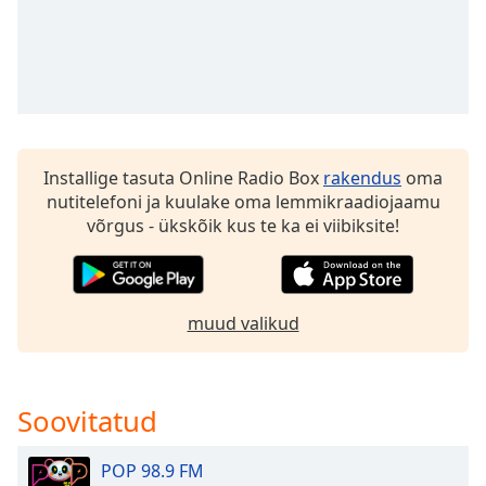
Opacity
Caption
Area
Background
Color
Installige tasuta Online Radio Box
rakendus
oma
nutitelefoni ja kuulake oma lemmikraadiojaamu
Opacity
võrgus - ükskõik kus te ka ei viibiksite!
Font
Size
muud valikud
Text
Edge
Soovitatud
Style
POP 98.9 FM
Font