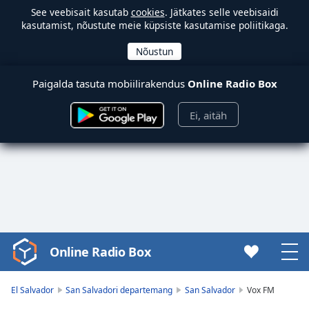
See veebisait kasutab
cookies
. Jätkates selle veebisaidi
kasutamist, nõustute meie küpsiste kasutamise poliitikaga.
Paigalda tasuta mobiilirakendus
Online Radio Box
Ei, aitäh
Online Radio Box
Video
Player
is
El Salvador
San Salvadori departemang
San Salvador
Vox FM
loading.