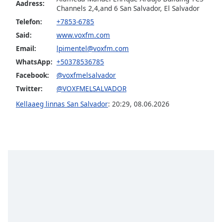
Aadress:
dialog
Channels 2,4,and 6 San Salvador, El Salvador
window.
Telefon:
+7853-6785
Escape
Said:
www.voxfm.com
will
Email:
lpimentel@voxfm.com
cancel
and
WhatsApp:
+50378536785
close
Facebook:
@voxfmelsalvador
the
Twitter:
@VOXFMELSALVADOR
window.
Kellaaeg linnas San Salvador
:
20:29
,
08.06.2026
Text
Color
Opacity
Text
Background
Color