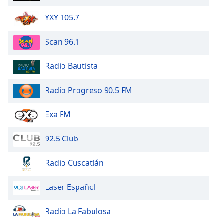
Family
YXY 105.7
Reset
Scan 96.1
Done
Close
Radio Bautista
Modal
Dialog
End
Radio Progreso 90.5 FM
of
dialog
Exa FM
window.
92.5 Club
Radio Cuscatlán
Laser Español
Radio La Fabulosa