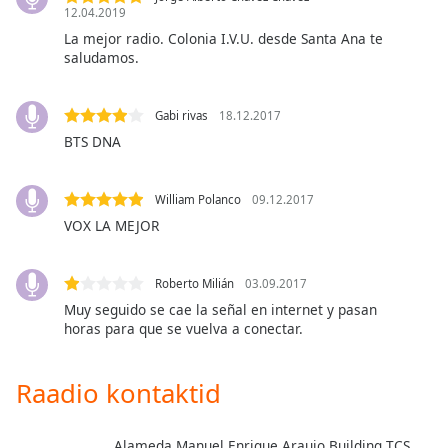
subtitles
12.04.2019
settings
La mejor radio. Colonia I.V.U. desde Santa Ana te
dialog
saludamos.
subtitles
off
,
selected
Gabi rivas
18.12.2017
BTS DNA
Audio
Track
William Polanco
09.12.2017
Picture-
in-
VOX LA MEJOR
Picture
Fullscreen
This
Roberto Milián
03.09.2017
is
Muy seguido se cae la señal en internet y pasan
a
horas para que se vuelva a conectar.
modal
window.
Raadio kontaktid
Beginning
of
Alameda Manuel Enrique Araujo Building TCS