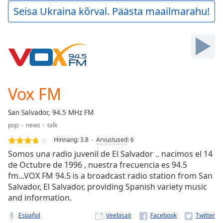
Play
Seisa Ukraina kõrval. Päästa maailmarahu!
Video
Play
Skip
Backward
Skip
Forward
Mute
Current
Vox FM
Time
0:00
/
San Salvador, 94.5 MHz FM
Duration
-:-
pop
news
talk
Loaded
:
0.00%
Hinnang:
3.8
Arvustused
:
6
Stream
Somos una radio juvenil de El Salvador .. nacimos el 14
Type
LIVE
de Octubre de 1996 , nuestra frecuencia es 94.5
fm...VOX FM 94.5 is a broadcast radio station from San
Seek to
live,
Salvador, El Salvador, providing Spanish variety music
currently
and information.
behind
live
LIVE
Remaining
Español
Veebisait