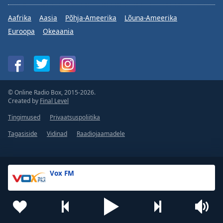
Aafrika
Aasia
Põhja-Ameerika
Lõuna-Ameerika
Euroopa
Okeaania
© Online Radio Box, 2015-2026.
Created by
Final Level
Tingimused
Privaatsuspoliitika
Tagasiside
Vidinad
Raadiojaamadele
Vox FM