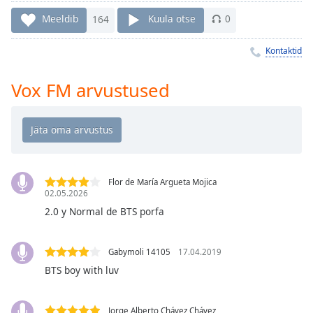
Time
-
-:-
Meeldib
164
Kuula otse
0
1x
Kontaktid
Playback
Rate
Vox FM arvustused
Chapters
Chapters
Descriptions
Flor de María Argueta Mojica
descriptions
02.05.2026
off
,
2.0 y Normal de BTS porfa
selected
Subtitles
Gabymoli 14105
17.04.2019
subtitles
BTS boy with luv
settings
,
opens
Jorge Alberto Chávez Chávez