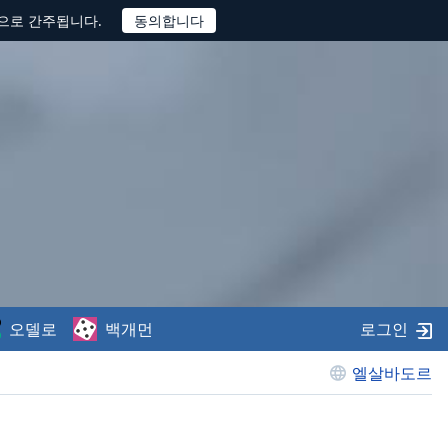
것으로 간주됩니다.
오델로
백개먼
로그인
엘살바도르