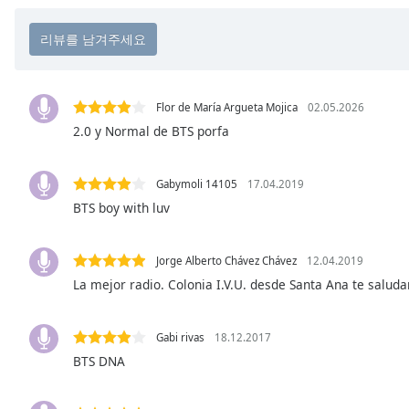
Chapters
Chapters
Descriptions
descriptions
Flor de María Argueta Mojica
02.05.2026
off
,
2.0 y Normal de BTS porfa
selected
Gabymoli 14105
17.04.2019
Subtitles
BTS boy with luv
subtitles
settings
,
opens
Jorge Alberto Chávez Chávez
12.04.2019
subtitles
La mejor radio. Colonia I.V.U. desde Santa Ana te salud
settings
dialog
Gabi rivas
18.12.2017
subtitles
off
,
BTS DNA
selected