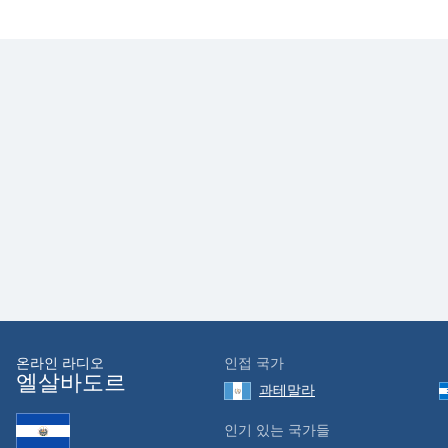
the
window.
Text
Color
Opacity
Text
Background
Color
Opacity
온라인 라디오
인접 국가
엘살바도르
Caption
과테말라
Area
인기 있는 국가들
Background