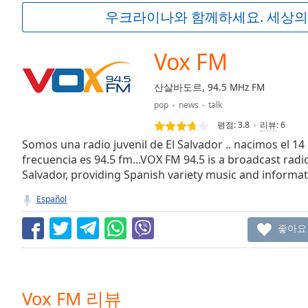
Current
우크라이나와 함께하세요. 세상의
Time
0:00
/
Duration
-:-
Vox FM
Loaded
:
0.00%
산살바도르, 94.5 MHz FM
0:00
pop
news
talk
Stream
Type
LIVE
평점:
3.8
리뷰
:
6
Seek to
Somos una radio juvenil de El Salvador .. nacimos el 14
live,
frecuencia es 94.5 fm...VOX FM 94.5 is a broadcast radi
currently
Salvador, providing Spanish variety music and informat
behind
live
LIVE
Remaining
Español
Time
-
-:-
좋아요
1x
Playback
Rate
Vox FM 리뷰