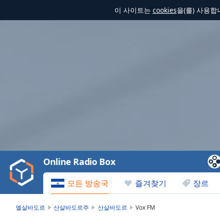
이 사이트는
cookies
을(를) 사용
Video
Player
is
loading.
Play
Video
Online Radio Box
Play
Skip
모든 방송국
즐겨찾기
장르
Backward
Skip
Forward
엘살바도르
산살바도르주
산살바도르
Vox FM
Mute