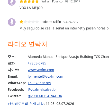
William Polanco
09.12.2017
Audio
Track
VOX LA MEJOR
Picture-
in-
Roberto Milián
03.09.2017
Picture
Muy seguido se cae la señal en internet y pasan horas p
Fullscreen
This
is
라디오 연락처
a
modal
window.
주소:
Alameda Manuel Enrique Araujo Building TCS Channe
전화:
+7853-6785
Beginning
사이트:
www.voxfm.com
of
Email:
lpimentel@voxfm.com
dialog
window.
WhatsApp:
+50378536785
Escape
Facebook:
@voxfmelsalvador
will
Twitter:
@VOXFMELSALVADOR
cancel
and
산살바도르의 현재 시각
:
11:08
,
08.07.2026
close