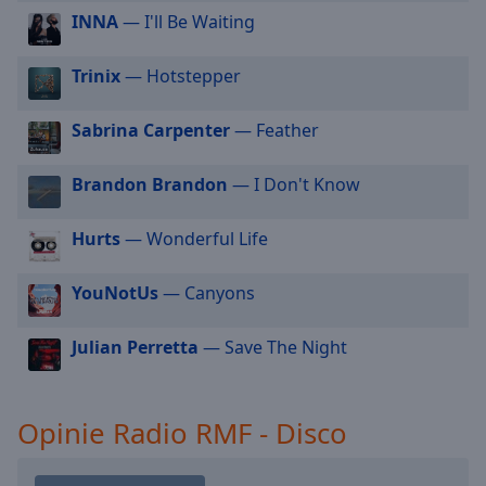
Radio RMF - 90s
INNA
— I'll Be Waiting
cancel
Radio RMF - Baby
and
close
Radio RMF- Beatlemania
Trinix
— Hotstepper
the
Radio RMF - Blues
window.
Sabrina Carpenter
— Feather
Radio RMF - Chopin
Text
Radio RMF - Cuba
Brandon Brandon
— I Don't Know
Color
Radio RMF - Dance
Hurts
— Wonderful Life
Radio RMF - FM 20
Opacity
Radio RMF - Gold
YouNotUs
— Canyons
Text
Radio RMF - Hard & Heavy
Background
Julian Perretta
— Save The Night
Radio RMF - Hip Hop
Color
Radio RMF - Hot New
Radio RMF - Love
Opinie Radio RMF - Disco
Opacity
Radio RMF - Muzyka Filmowa