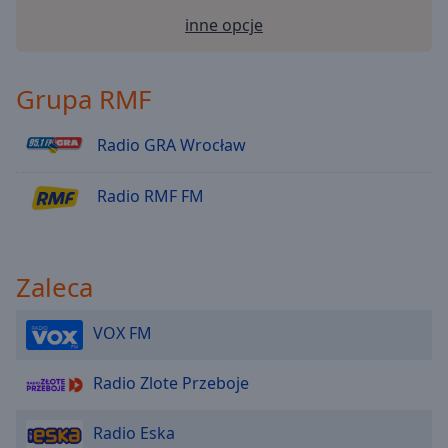
Radio RMF - Disco polo
inne opcje
Radio RMF - Dla dzieci
Radio RMF - Michael Jackson
Grupa RMF
Radio RMF - 70s Disco
Radio GRA Wrocław
Radio RMF Fitness Rock
Radio RMF - GameMusic
Radio RMF FM
Radio RMF - Ballady
Radio RMF - Fitness
Radio RMF 2010
Zaleca
Radio RMF - Gra Toruń
VOX FM
Radio RMF - Muzyka klasyczna
Radio RMF - Najwieksze Polskie Przeboje
Radio Zlote Przeboje
Radio RMF24.PL
Radio Eska
Radio RMF - Latino