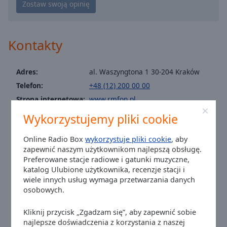
Caption
Radio RMF - Polskie Przeboje
Area
Radio RMF - Polski Rock
Background
Color
Radio RMF - Poplista
Kontakty
Radio RMF - PRL
Opacity
Radio RMF - Queen
Adres:
al. Waszyngtona 1 30-204 Kraków
Telefon:
+48 (12) 200 00 00
Radio RMF - RnB
Font
Strona internetowa:
www.rmfon.pl
Radio RMF - Rock
Size
Email:
redakcja@rmf.fm
Wykorzystujemy pliki cookie
Radio RMF - Sloneczne Przeboje
Facebook:
@rmffm
Text
Radio RMF - Smooth Jazz
Online Radio Box
wykorzystuje pliki cookie
, aby
Twitter:
@rmf_fm
Edge
zapewnić naszym użytkownikom najlepszą obsługę.
Radio RMF w Pracy
Instagram:
@radio_rmffm
Style
Preferowane stacje radiowe i gatunki muzyczne,
Youtube:
@RADIORMF
Radio RMF - Piosenka literacka
katalog Ulubione użytkownika, recenzje stacji i
wiele innych usług wymaga przetwarzania danych
email: support@rmfon.pl
Radio RMF - Pobudka
Font
osobowych.
Czas w mieście Kraków
:
10:46
,
08.08.2026
Family
Radio RMF - Polska prywatka
Kliknij przycisk „Zgadzam się”, aby zapewnić sobie
Radio RMF - Polski hip hop
najlepsze doświadczenia z korzystania z naszej