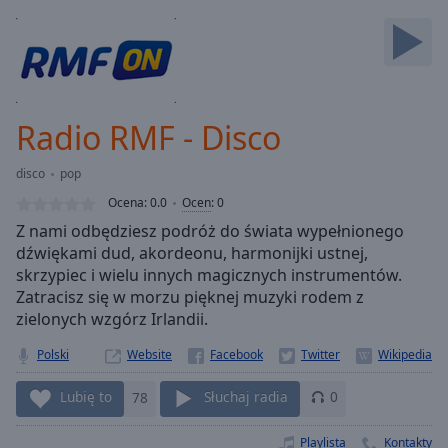
Backward
Skip
Forward
Mute
Current
Time
0:00
Radio RMF - Disco
/
Duration
-:-
disco
pop
Loaded
:
0.00%
Ocena:
0.0
Ocen
:
0
Stream
Z nami odbędziesz podróż do świata wypełnionego
Type
LIVE
dźwiękami dud, akordeonu, harmonijki ustnej,
Seek to
skrzypiec i wielu innych magicznych instrumentów.
live,
Zatracisz się w morzu pięknej muzyki rodem z
currently
zielonych wzgórz Irlandii.
behind
live
LIVE
Remaining
Polski
Website
Time
-
-:-
Lubię to
78
Słuchaj radia
0
1x
Playlista
Kontakty