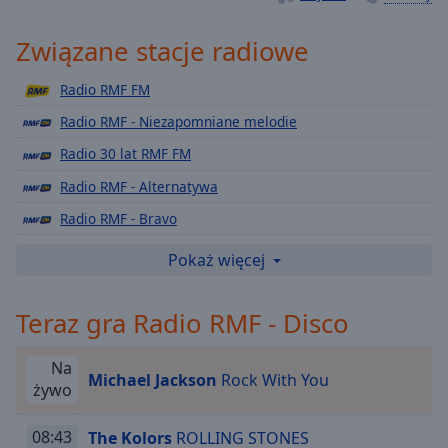
Playback
Rate
Związane stacje radiowe
Chapters
Radio RMF FM
Chapters
Radio RMF - Niezapomniane melodie
Descriptions
Radio 30 lat RMF FM
descriptions
Radio RMF - Alternatywa
off
,
Radio RMF - Bravo
selected
Radio RMF - Chillout
Pokaż więcej
Subtitles
Radio RMF - Classic Rock
subtitles
Teraz gra Radio RMF - Disco
Radio RMF - Club
settings
,
Radio RMF - Depeche Mode
opens
Na
subtitles
Michael Jackson
Rock With You
Radio RMF - Lady Pank
żywo
settings
Radio RMF Teen
dialog
08:43
The Kolors
ROLLING STONES
subtitles
Radio RMF - Party