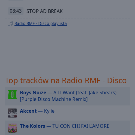
off
,
Radio RMF - Reggae
selected
08:43
STOP AD BREAK
Radio RMF - Rock Progresywny
Audio
Radio RMF - Disco playlista
Track
Radio RMF - Swieta
Radio RMF - 2
Picture-
in-
Radio RMF - 2000
Picture
Fullscreen
Radio RMF - 3 Pop-Rock
This
is
Radio RMF - 4 Dance & RNB
a
Radio RMF - 5 Łagodne Przeboje
Top tracków na Radio RMF - Disco
modal
Radio RMF - 50s
window.
Boys Noize
— All I Want (feat. Jake Shears)
Radio RMF - 60s
[Purple Disco Machine Remix]
Beginning
Radio RMF - 70s
of
Akcent
— Kylie
dialog
Radio RMF - 80s
window.
The Kolors
— TU CON CHI FAI L'AMORE
Radio RMF - 80s Disco
Escape
will