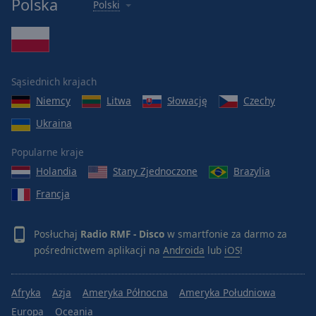
Polska
Polski
Sąsiednich krajach
Niemcy
Litwa
Słowację
Czechy
Ukraina
Popularne kraje
Holandia
Stany Zjednoczone
Brazylia
Francja
Posłuchaj
Radio RMF - Disco
w smartfonie za darmo za
pośrednictwem aplikacji na
Androida
lub
iOS
!
Afryka
Azja
Ameryka Północna
Ameryka Południowa
Europa
Oceania