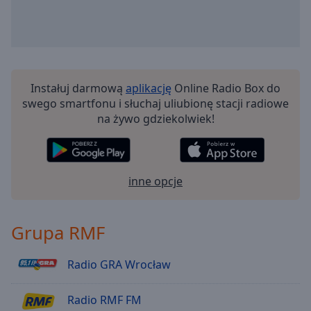
Radio RMF - Dla dzieci
Radio RMF - Disco
Radio RMF - Michael Jackson
Radio RMF - 70s Disco
Instałuj darmową
aplikację
Online Radio Box do
Radio RMF Fitness Rock
swego smartfonu i słuchaj uliubionę stacji radiowe
na żywo gdziekolwiek!
Radio RMF - GameMusic
Radio RMF - Ballady
Radio RMF - Fitness
inne opcje
Radio RMF 2010
Radio RMF - Gra Toruń
Grupa RMF
Radio RMF - Muzyka klasyczna
Radio RMF - Najwieksze Polskie Przeboje
Radio GRA Wrocław
Radio RMF24.PL
Radio RMF FM
Radio RMF - Latino