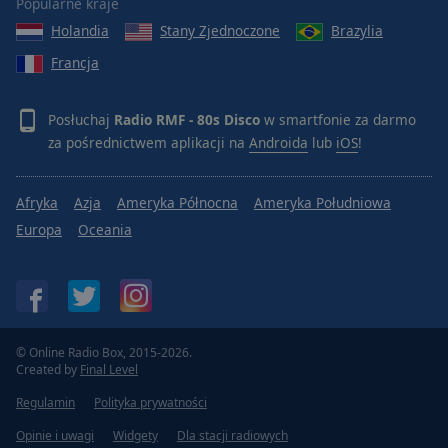
Popularne kraje
Holandia
Stany Zjednoczone
Brazylia
Francja
Posłuchaj
Radio RMF - 80s Disco
w smartfonie za darmo
za pośrednictwem aplikacji na
Androida
lub
iOS
!
Afryka
Azja
Ameryka Północna
Ameryka Południowa
Europa
Oceania
© Online Radio Box, 2015-2026.
Created by
Final Level
Regulamin
Polityka prywatności
Opinie i uwagi
Widgety
Dla stacji radiowych