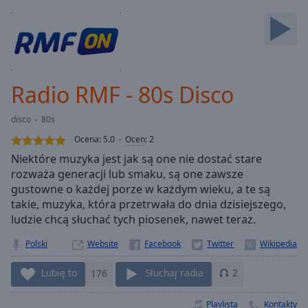
Backward
Skip
Forward
Mute
Current
Time
0:00
Radio RMF - 80s Disco
/
Duration
-:-
disco
80s
Loaded
:
0.00%
Ocena:
5.0
Ocen
:
2
Stream
Niektóre muzyka jest jak są one nie dostać stare
Type
LIVE
rozważa generacji lub smaku, są one zawsze
Seek to
gustowne o każdej porze w każdym wieku, a te są
live,
takie, muzyka, która przetrwała do dnia dzisiejszego,
currently
ludzie chcą słuchać tych piosenek, nawet teraz.
behind
live
LIVE
Remaining
Polski
Website
Time
-
-:-
Lubię to
176
Słuchaj radia
2
1x
Playlista
Kontakty