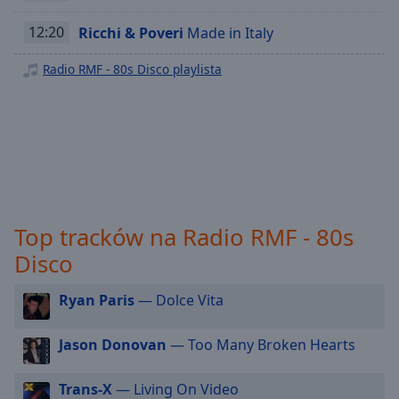
off
,
Radio RMF - Reggae
selected
12:20
Ricchi & Poveri
Made in Italy
Radio RMF - Rock Progresywny
Audio
Radio RMF - 80s Disco playlista
Track
Radio RMF - Swieta
Radio RMF - 2
Picture-
in-
Radio RMF - 2000
Picture
Fullscreen
Radio RMF - 3 Pop-Rock
This
is
Radio RMF - 4 Dance & RNB
a
Radio RMF - 5 Łagodne Przeboje
Top tracków na Radio RMF - 80s
modal
Disco
Radio RMF - 50s
window.
Radio RMF - 60s
Beginning
Ryan Paris
— Dolce Vita
Radio RMF - 70s
of
dialog
Radio RMF - 80s
Jason Donovan
— Too Many Broken Hearts
window.
Radio RMF - 90s
Escape
Trans-X
— Living On Video
will