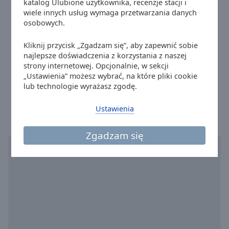
Reset
katalog Ulubione użytkownika, recenzje stacji i
Email:
redakcja@rmfon.pl
Radio RMF - Francais
wiele innych usług wymaga przetwarzania danych
Done
Facebook:
@RMFonpl
osobowych.
Radio RMF - Sizeer FM
Close
Twitter:
@rmf_fm
Modal
Radio RMF - Studencka impreza
Dialog
Kliknij przycisk „Zgadzam się”, aby zapewnić sobie
Instagram:
@radio_rmffm
End
najlepsze doświadczenia z korzystania z naszej
Radio RMF - Styl
Youtube:
@RADIORMF
of
strony internetowej. Opcjonalnie, w sekcji
dialog
Radio RMF - Szanty
email: support@rmfon.pl
„Ustawienia” możesz wybrać, na które pliki cookie
window.
lub technologie wyrażasz zgodę.
Czas w mieście Kraków
:
14:28
,
08.10.2026
Radio RMF - Piosenka filmowa
Radio RMF - Top 30 Disco Polo
Ustawienia
Radio RMF - Top 30 pl
Zgadzam się
Radio RMF - Top 30 pop
Radio RMF - Bajkowe Piosenki
Radio RMF - Top 30 święta
Radio RMF - Trend Sounds
Radio RMF - Celtic
Radio RMF - Disco polo