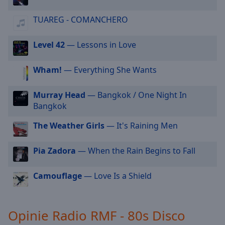
Radio RMF - Baby
cancel
Radio RMF- Beatlemania
TUAREG - COMANCHERO
and
close
Radio RMF - Blues
the
Level 42
— Lessons in Love
Radio RMF - Chopin
window.
Radio RMF - Cuba
Wham!
— Everything She Wants
Text
Radio RMF - Dance
Color
Murray Head
— Bangkok / One Night In
Radio RMF - FM 20
Bangkok
Radio RMF - Gold
Opacity
The Weather Girls
— It's Raining Men
Radio RMF - Hard & Heavy
Text
Radio RMF - Hip Hop
Pia Zadora
— When the Rain Begins to Fall
Background
Radio RMF - Hot New
Color
Camouflage
— Love Is a Shield
Radio RMF - Love
Radio RMF - Muzyka Filmowa
Opacity
Opinie Radio RMF - 80s Disco
Radio RMF - Polskie Przeboje