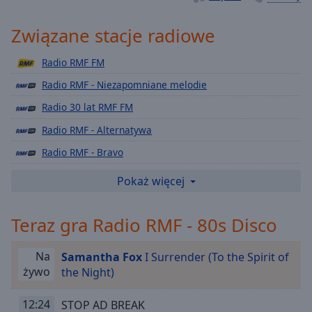
Playback
Rate
Związane stacje radiowe
Chapters
Radio RMF FM
Chapters
Radio RMF - Niezapomniane melodie
Descriptions
Radio 30 lat RMF FM
descriptions
Radio RMF - Alternatywa
off
,
Radio RMF - Bravo
selected
Radio RMF - Chillout
Pokaż więcej
Subtitles
Radio RMF - Classic Rock
subtitles
Teraz gra Radio RMF - 80s Disco
Radio RMF - Club
settings
,
Radio RMF - Depeche Mode
opens
Na
Samantha Fox
I Surrender (To the Spirit of
subtitles
Radio RMF - Lady Pank
żywo
the Night)
settings
Radio RMF Teen
dialog
12:24
STOP AD BREAK
subtitles
Radio RMF - Party