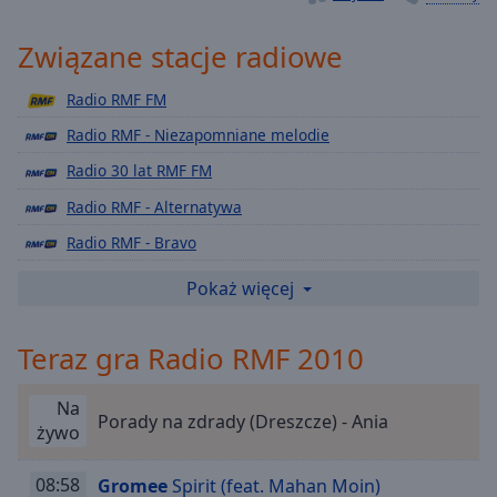
Playback
Rate
Związane stacje radiowe
Chapters
Radio RMF FM
Chapters
Radio RMF - Niezapomniane melodie
Descriptions
Radio 30 lat RMF FM
descriptions
Radio RMF - Alternatywa
off
,
Radio RMF - Bravo
selected
Radio RMF - Chillout
Pokaż więcej
Subtitles
Radio RMF - Classic Rock
subtitles
Teraz gra Radio RMF 2010
Radio RMF - Club
settings
,
Radio RMF - Depeche Mode
opens
Na
subtitles
Porady na zdrady (Dreszcze) - Ania
Radio RMF - Lady Pank
żywo
settings
Radio RMF Teen
dialog
08:58
Gromee
Spirit (feat. Mahan Moin)
subtitles
Radio RMF - Party