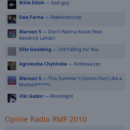
Radio RMF - 90s
Billie Eilish
— bad guy
cancel
Radio RMF - Baby
and
Ewa Farna
— Niekoniecznie
close
Radio RMF- Beatlemania
the
Radio RMF - Blues
window.
Maroon 5
— Don't Wanna Know (feat.
Kendrick Lamar)
Radio RMF - Chopin
Text
Radio RMF - Cuba
Ellie Goulding
— Still Falling for You
Color
Radio RMF - Dance
Agnieszka Chylińska
— Królowa Łez
Radio RMF - FM 20
Opacity
Radio RMF - Gold
Maroon 5
— This Summer's Gonna Hurt Like a
MotherF****r
Text
Radio RMF - Hard & Heavy
Background
Radio RMF - Hip Hop
Viki Gabor
— Moonlight
Color
Radio RMF - Hot New
Radio RMF - Love
Opacity
Opinie Radio RMF 2010
Radio RMF - Muzyka Filmowa