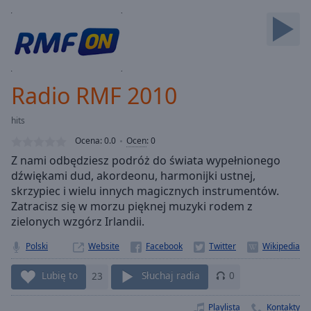
Backward
Skip
Forward
Mute
Current
Time
0:00
Radio RMF 2010
/
Duration
-:-
hits
Loaded
:
0.00%
Ocena:
0.0
Ocen
:
0
Stream
Z nami odbędziesz podróż do świata wypełnionego
Type
LIVE
dźwiękami dud, akordeonu, harmonijki ustnej,
Seek to
skrzypiec i wielu innych magicznych instrumentów.
live,
Zatracisz się w morzu pięknej muzyki rodem z
currently
zielonych wzgórz Irlandii.
behind
live
LIVE
Remaining
Polski
Website
Time
-
-:-
Lubię to
23
Słuchaj radia
0
1x
Playlista
Kontakty