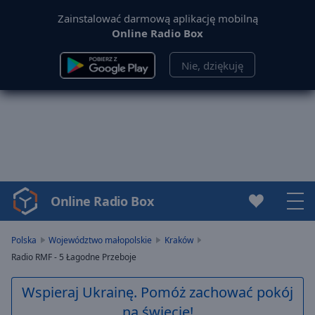
Zainstalować darmową aplikację mobilną
Online Radio Box
Nie, dziękuję
Online Radio Box
Video
Player
is
Polska
Województwo małopolskie
Kraków
loading.
Radio RMF - 5 Łagodne Przeboje
Play
Video
Wspieraj Ukrainę. Pomóż zachować pokój
Play
na świecie!
Skip