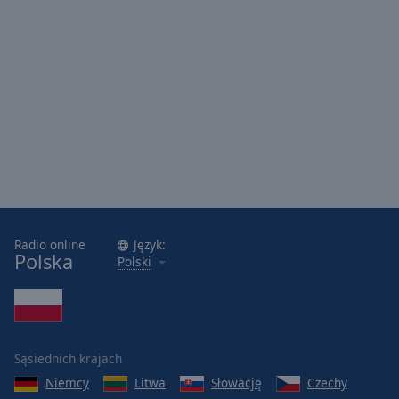
Radio online
Język:
Polska
Polski
Sąsiednich krajach
Niemcy
Litwa
Słowację
Czechy