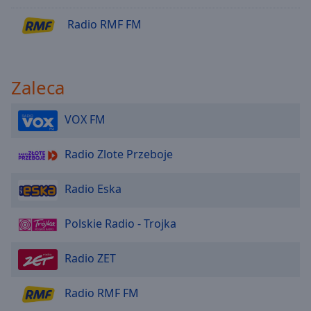
Radio RMF - Latino
Radio RMF FM
Radio RMF - Kolędy
Radio RMF - Grunge
Zaleca
Radio RMF - 2 Pop
Radio RMF - 90s Dance
VOX FM
Radio RMF Hity wakacji 2021
Radio Zlote Przeboje
Radio RMF Świąteczne Nowości 2021
Radio RMF FRESH 2021
Radio Eska
Radio RMF Top 2021 Disco polo
Polskie Radio - Trojka
Radio RMF - Best of RMFON
Radio RMF Wakacyjne Top 100
Radio ZET
Radio RMF Przebój roku 2021
Radio RMF Top 30 dance
Radio RMF FM