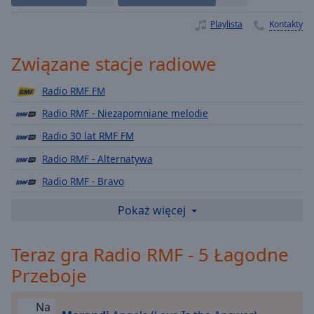
Playback
Rate
Playlista
Kontakty
Chapters
Związane stacje radiowe
Chapters
Radio RMF FM
Descriptions
Radio RMF - Niezapomniane melodie
descriptions
Radio 30 lat RMF FM
off
,
Radio RMF - Alternatywa
selected
Radio RMF - Bravo
Subtitles
Radio RMF - Chillout
Pokaż więcej
subtitles
Radio RMF - Classic Rock
settings
,
opens
Teraz gra Radio RMF - 5 Łagodne
Radio RMF - Club
subtitles
Przeboje
Radio RMF - Depeche Mode
settings
dialog
Radio RMF - Lady Pank
subtitles
Na