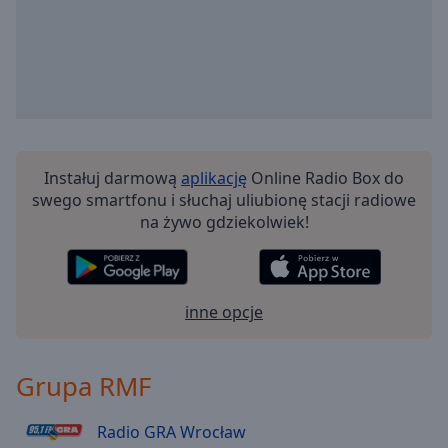
Radio RMF - Disco polo
Radio RMF - Dla dzieci
Radio RMF - Disco
Radio RMF - Michael Jackson
Radio RMF - 70s Disco
Instałuj darmową
aplikację
Online Radio Box do
Radio RMF Fitness Rock
swego smartfonu i słuchaj uliubionę stacji radiowe
Radio RMF - GameMusic
na żywo gdziekolwiek!
Radio RMF - Ballady
Radio RMF - Fitness
inne opcje
Radio RMF 2010
Radio RMF - Gra Toruń
Grupa RMF
Radio RMF - Muzyka klasyczna
Radio RMF - Najwieksze Polskie Przeboje
Radio GRA Wrocław
Radio RMF24.PL