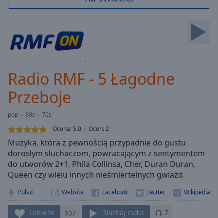
Backward
Skip
Forward
Mute
Current
Time
0:00
/
Radio RMF - 5 Łagodne
Duration
-:-
Loaded
:
Przeboje
0.00%
Stream
pop
80s
70s
Type
LIVE
Ocena:
5.0
Ocen
:
2
Seek to
live,
Muzyka, która z pewnością przypadnie do gustu
currently
dorosłym słuchaczom, powracającym z sentymentem
behind
live
LIVE
do utworów 2+1, Phila Collinsa, Cher, Duran Duran,
Remaining
Queen czy wielu innych nieśmiertelnych gwiazd.
Time
-
-:-
Polski
Website
Lubię to
107
Słuchaj radia
7
1x