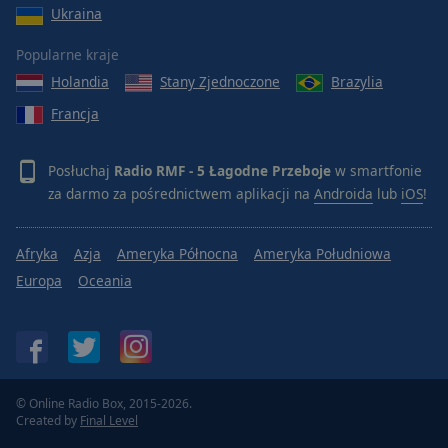
Ukraina
Popularne kraje
Holandia
Stany Zjednoczone
Brazylia
Francja
Posłuchaj
Radio RMF - 5 Łagodne Przeboje
w smartfonie
za darmo za pośrednictwem aplikacji na
Androida
lub
iOS
!
Afryka
Azja
Ameryka Północna
Ameryka Południowa
Europa
Oceania
© Online Radio Box, 2015-2026.
Created by
Final Level