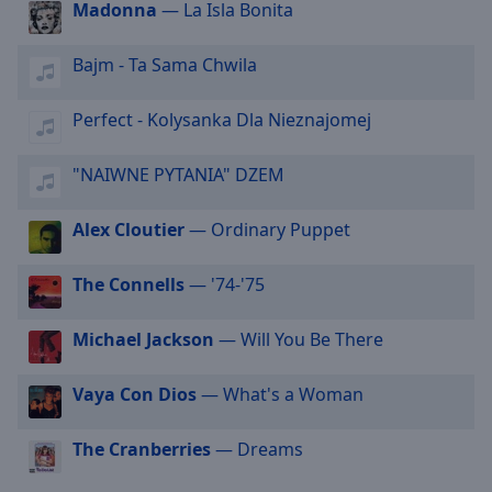
Madonna
— La Isla Bonita
Radio RMF - 90s
cancel
and
Radio RMF - Baby
Bajm - Ta Sama Chwila
close
Radio RMF- Beatlemania
the
window.
Radio RMF - Blues
Perfect - Kolysanka Dla Nieznajomej
Radio RMF - Chopin
Text
"NAIWNE PYTANIA" DZEM
Radio RMF - Cuba
Color
Radio RMF - Dance
Alex Cloutier
— Ordinary Puppet
Opacity
Radio RMF - FM 20
The Connells
— '74-'75
Radio RMF - Gold
Text
Radio RMF - Hard & Heavy
Michael Jackson
— Will You Be There
Background
Radio RMF - Hip Hop
Color
Vaya Con Dios
— What's a Woman
Radio RMF - Hot New
Opacity
Radio RMF - Love
The Cranberries
— Dreams
Radio RMF - Muzyka Filmowa