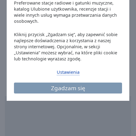
Reset
Telefon:
+48 12 662 20 00
Preferowane stacje radiowe i gatunki muzyczne,
Radio RMF - Relaks
Done
katalog Ulubione użytkownika, recenzje stacji i
Strona internetowa:
www.rmfon.pl
Close
wiele innych usług wymaga przetwarzania danych
Radio RMF - Francais
Email:
redakcja@rmfon.pl
Modal
osobowych.
Dialog
Radio RMF - Sizeer FM
Facebook:
@RMFonpl
End
Kliknij przycisk „Zgadzam się”, aby zapewnić sobie
Twitter:
@rmf_fm
Radio RMF - Studencka impreza
of
najlepsze doświadczenia z korzystania z naszej
dialog
Instagram:
@radio_rmffm
Radio RMF - Styl
strony internetowej. Opcjonalnie, w sekcji
window.
Youtube:
@RADIORMF
„Ustawienia” możesz wybrać, na które pliki cookie
Radio RMF - Szanty
lub technologie wyrażasz zgodę.
email: support@rmfon.pl
Radio RMF - Piosenka filmowa
Czas w mieście Kraków
:
18:53
,
08.07.2026
Ustawienia
Radio RMF - Top 30 Disco Polo
Radio RMF - Top 30 pl
Zgadzam się
Radio RMF - Top 30 pop
Radio RMF - Bajkowe Piosenki
Radio RMF - Top 30 święta
Radio RMF - Trend Sounds
Radio RMF - Celtic